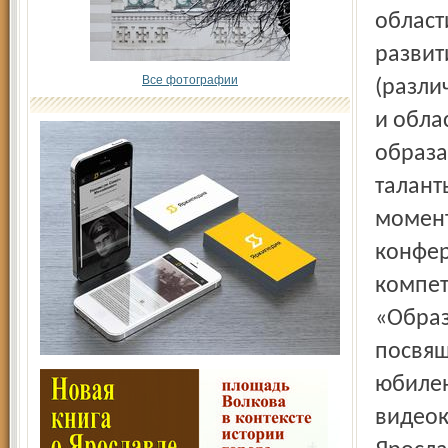
област
развит
Все фотографии
(разли
и обла
образа
талант
момент
конфер
компет
«Образ
посвящ
юбилею
видеок