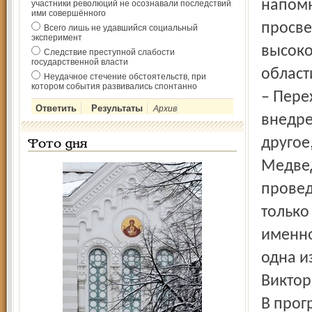
напомн
участники революций не осознавали последствий
ими совершённого
просве
Всего лишь не удавшийся социальный
эксперимент
высоко
Следствие преступной слабости
государственной власти
област
Неудачное стечение обстоятельств, при
котором события развивались спонтанно
– Пере
Архив
внедре
другое
Фото дня
Медвед
провед
только
именно
одна и
Виктор
В прог