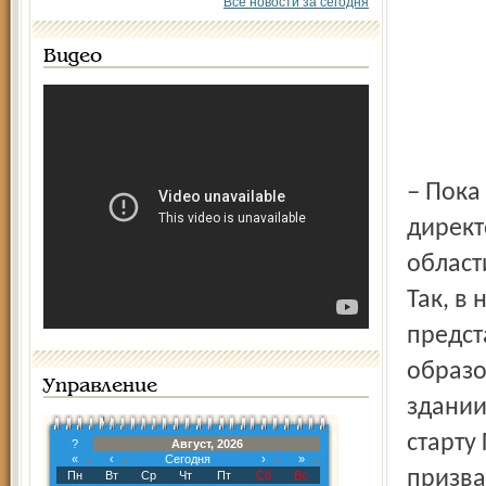
Все новости за сегодня
Видео
– Пока получай пятёрки, – успокоила активного школяра
директ
област
Так, в
предст
образо
Управление
здании
старту
?
Август, 2026
«
‹
Сегодня
›
»
призва
Пн
Вт
Ср
Чт
Пт
Сб
Вс