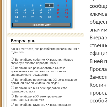
1
2
сообще
3
4
5
6
7
8
9
10
11
12
13
14
15
16
ключев
17
18
19
20
21
22
23
24
25
26
27
28
29
30
общест
31
Выберите дату
значим
Вчера 
Вопрос дня
ственн
Как Вы считаете, две российские революции 1917
года - это
официа
Величайшее событие ХХ века, принёсшее
В ней 
свободу и счастье народам России
Величайшее разочарование ХХ века,
Яросла
доказавшее невозможность построения
справедливого государства
Замест
Величайшее преступление ХХ века, ставшее
причиной гибели миллионов людей
Костин
Величайшее в ХХ веке предательство
правящего класса
провед
Величайшая в ХХ веке провокация
иностранных спецслужб
особой
Величайшая глупость ХХ века, поскольку