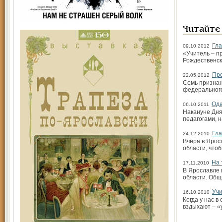
Читайте
Гла
09.10.2012
«Учитель – п
Рождественск
Про
22.05.2012
Семь признан
федерального
Ода
06.10.2011
Накануне Дня
педагогами, 
Гла
24.12.2010
Вчера в Ярос
области, чтоб
На 
17.11.2010
В Ярославле 
области. Общ
Учи
16.10.2010
Когда у нас 
вздыхают – «