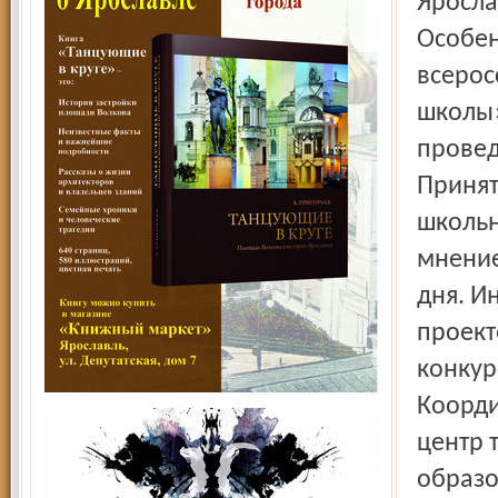
Яросла
Особен
всерос
школы»
провед
Принят
школьн
мнение
дня. И
проект
конкур
Коорди
центр 
образо