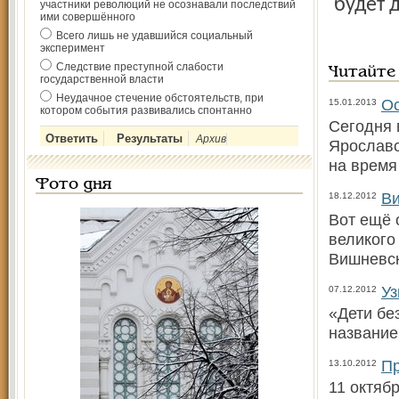
будет 
участники революций не осознавали последствий
ими совершённого
Всего лишь не удавшийся социальный
эксперимент
Следствие преступной слабости
Читайте
государственной власти
Неудачное стечение обстоятельств, при
Ос
15.01.2013
котором события развивались спонтанно
Сегодня 
Архив
Ярославс
на время
Фото дня
Ви
18.12.2012
Вот ещё 
великого
Вишневск
Уз
07.12.2012
«Дети бе
название
Пр
13.10.2012
11 октяб