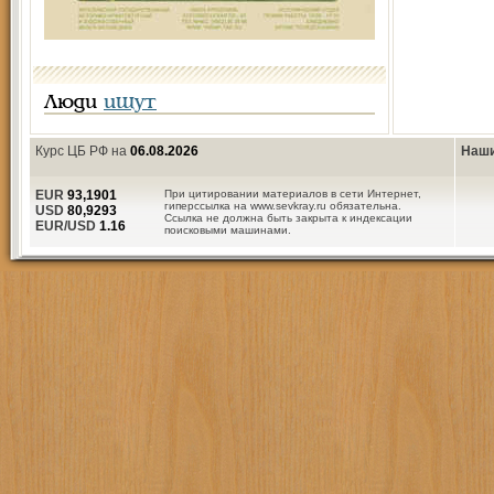
Люди
ищут
Курс ЦБ РФ на
06.08.2026
Наши
EUR
93,1901
При цитировании материалов в сети Интернет,
гиперссылка на www.sevkray.ru обязательна.
USD
80,9293
Ссылка не должна быть закрыта к индексации
EUR/USD
1.16
поисковыми машинами.