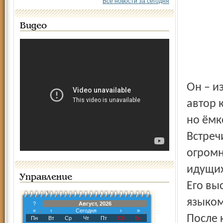
Все новости за сегодня
Видео
Он – известный богослов и православный публицист,
автор 
но ёмк
Встреч
огромн
идущих
Управление
Его вы
языком
?
Август, 2026
«
‹
Сегодня
›
»
После 
Пн
Вт
Ср
Чт
Пт
Сб
Вс