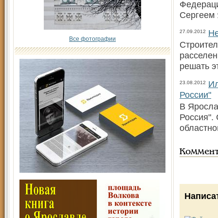
Федераци
Сергеем 
Не
27.09.2012
Все фотографии
Строител
расселен
решать э
Ил
23.08.2012
России"
В Яросла
Россия".
областно
Коммен
Написа