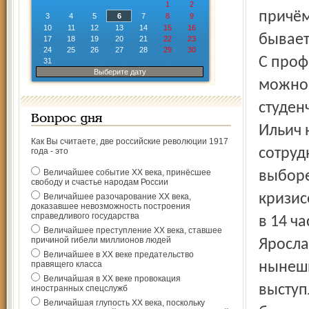
1
2
причём
3
4
5
6
7
8
9
10
11
12
13
14
15
16
бывает
17
18
19
20
21
22
23
24
25
26
27
28
29
30
С проф
31
Выберите дату
можно 
студен
Вопрос дня
Ильич 
Как Вы считаете, две российские революции 1917
сотруд
года - это
Величайшее событие ХХ века, принёсшее
выборе
свободу и счастье народам России
кризис
Величайшее разочарование ХХ века,
доказавшее невозможность построения
справедливого государства
в 14 ч
Величайшее преступление ХХ века, ставшее
причиной гибели миллионов людей
Яросла
Величайшее в ХХ веке предательство
правящего класса
нынешн
Величайшая в ХХ веке провокация
выступ
иностранных спецслужб
Величайшая глупость ХХ века, поскольку