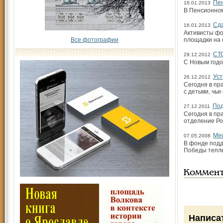
Пен
16.01.2013
В Пенсионном
Сда
16.01.2013
Активисты фо
Все фотографии
площадки на 
СТ
29.12.2012
С Новым годо
Уст
26.12.2012
Сегодня в пр
с детьми, чьи
Под
27.12.2011
Сегодня в пр
отделение Ро
Мес
07.05.2008
В фонде подд
Победы тепле
Коммен
Написа