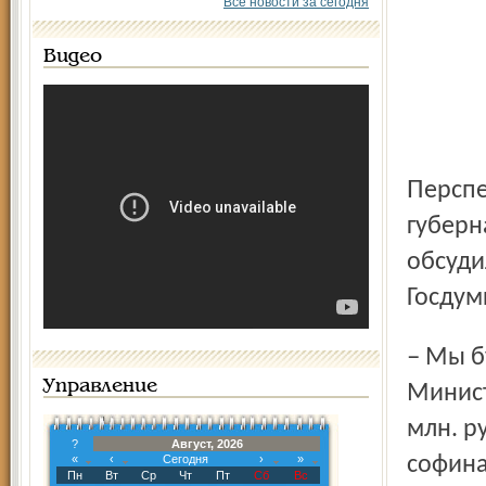
Все новости за сегодня
Видео
Перспективы развития региона и областного центра
губерн
обсуди
Госдум
– Мы будем взаимодей­ствовать по решению вопроса в
Управление
Минист
млн. р
?
Август, 2026
«
‹
Сегодня
›
»
софина
Пн
Вт
Ср
Чт
Пт
Сб
Вс