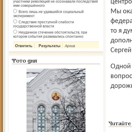
центро
участники революций не осознавали последствий
ими совершённого
Мы ока
Всего лишь не удавшийся социальный
эксперимент
федера
Следствие преступной слабости
государственной власти
то я д
Неудачное стечение обстоятельств, при
котором события развивались спонтанно
дополн
Архив
Сергей
Фото дня
Одной из «точек сопри­косновения» является дорожный
вопрос
дорожн
Читайте