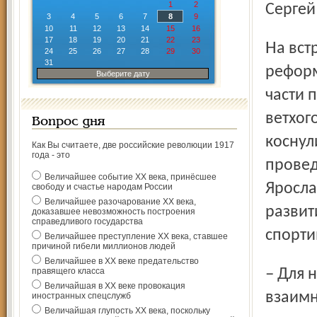
1
2
Сергей
3
4
5
6
7
8
9
10
11
12
13
14
15
16
17
18
19
20
21
22
23
На встрече также обсудили 185-ФЗ «О Фонде содействия
24
25
26
27
28
29
30
31
реформ
Выберите дату
части 
ветхог
Вопрос дня
коснул
Как Вы считаете, две российские революции 1917
года - это
провед
Величайшее событие ХХ века, принёсшее
Яросла
свободу и счастье народам России
Величайшее разочарование ХХ века,
развит
доказавшее невозможность построения
справедливого государства
спорти
Величайшее преступление ХХ века, ставшее
причиной гибели миллионов людей
Величайшее в ХХ веке предательство
– Для нас очень важно конструктивное развитие
правящего класса
Величайшая в ХХ веке провокация
взаимн
иностранных спецслужб
Величайшая глупость ХХ века, поскольку