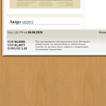
Люди
ищут
Курс ЦБ РФ на
08.08.2026
Наши
EUR
94,0585
При цитировании материалов в сети Интернет,
гиперссылка на www.sevkray.ru обязательна.
USD
81,4077
Ссылка не должна быть закрыта к индексации
EUR/USD
1.16
поисковыми машинами.