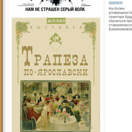
придачу
На более
усовершенст
трактора буд
обучаться пр
старшекласс
Багряниковск