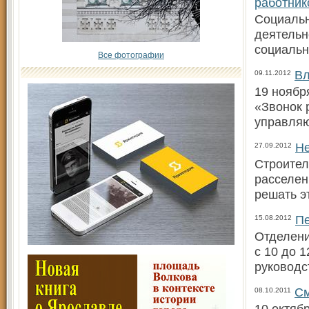
работник
Социальн
деятельн
социальн
Все фотографии
Вл
09.11.2012
19 ноябр
«Звонок 
управля
Не
27.09.2012
Строител
расселен
решать э
Пе
15.08.2012
Отделени
с 10 до 
руководс
См
08.10.2011
10 октяб