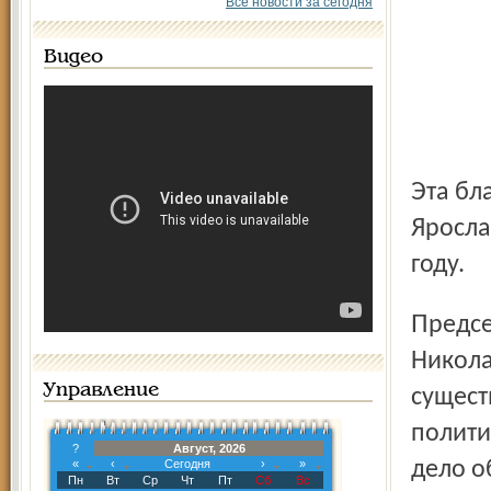
Все новости за сегодня
Видео
Эта благотворительная программа была принята
Яросла
году.
Председатель Ярославского отделения РДФ Сергей
Никола
Управление
сущест
полити
?
Август, 2026
«
‹
Сегодня
›
»
дело о
Пн
Вт
Ср
Чт
Пт
Сб
Вс