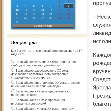
1
2
пропущ
3
4
5
6
7
8
9
10
11
12
13
14
15
16
17
18
19
20
21
22
23
– Несколько лет назад в списке было 82 ребёнка. Их отцы
24
25
26
27
28
29
30
31
служил
Выберите дату
ликвид
исполн
Вопрос дня
Как Вы считаете, две российские революции 1917
Каждому ребёнку и подрост­ку в возрасте до 18 лет, а на
года - это
Величайшее событие ХХ века, принёсшее
рождес
свободу и счастье народам России
вручен
Величайшее разочарование ХХ века,
доказавшее невозможность построения
справедливого государства
Средст
Величайшее преступление ХХ века, ставшее
причиной гибели миллионов людей
Яросла
Величайшее в ХХ веке предательство
правящего класса
Презид
Величайшая в ХХ веке провокация
благот
иностранных спецслужб
Величайшая глупость ХХ века, поскольку