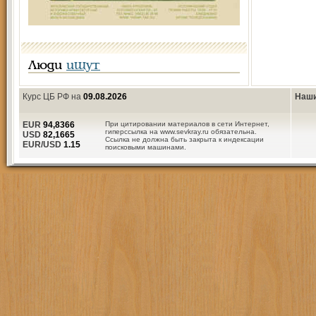
Люди
ищут
Курс ЦБ РФ на
09.08.2026
Наши
EUR
94,8366
При цитировании материалов в сети Интернет,
гиперссылка на www.sevkray.ru обязательна.
USD
82,1665
Ссылка не должна быть закрыта к индексации
EUR/USD
1.15
поисковыми машинами.