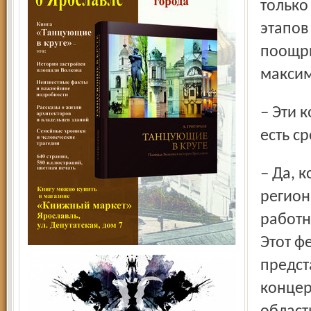
только
этапов
поощри
максим
– Эти конкурсы традиционны для Ярославского региона. А
есть с
– Да, конечно. Впервые в нашей области проводится
регион
работн
Этот ф
предст
концер