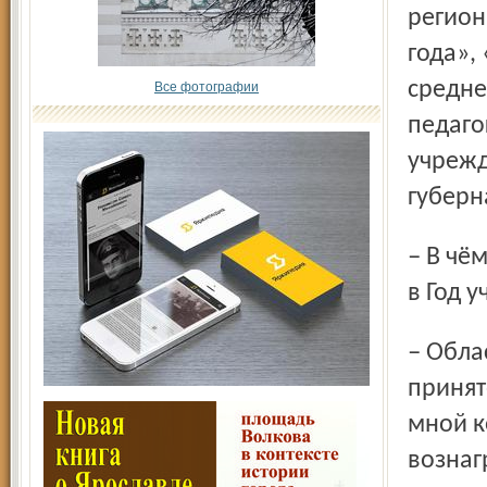
регион
года»,
средне
Все фотографии
педаго
учрежд
губерн
– В чём принципиальное отличие конкурсов, проходящих
в Год 
– Областным оргкомитетом по проведению Года учителя
принят
мной к
вознаг