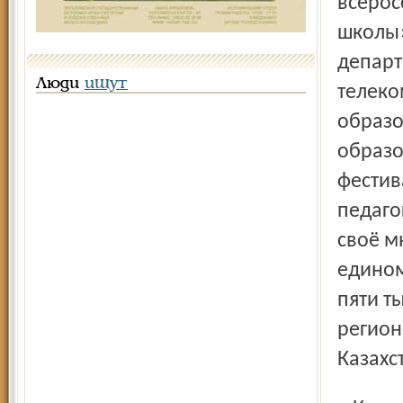
всерос
школы»
департ
Люди
ищут
телеко
образо
образо
фестив
педаго
своё м
едином
пяти т
регион
Казахс