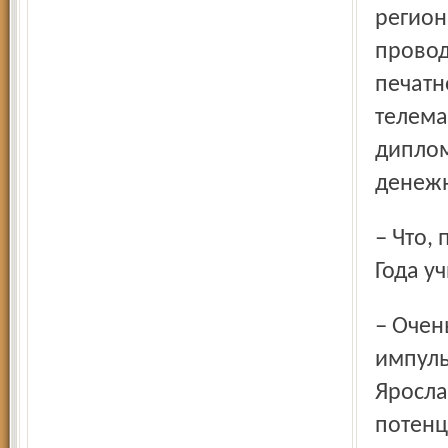
регион
провод
печатн
телема
диплом
денежн
– Что, по вашему мнению, должно стать главным итогом
Года у
– Очень важно, чтобы Год учителя стал мощным
импуль
Яросла
потенц