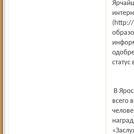
Ярчайш
интерн
(http:
образо
информ
одобре
статус
В Ярос
всего 
челове
наград
«Заслу