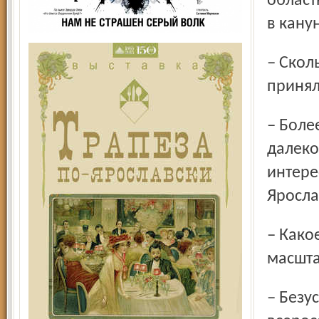
област
в кану
– Сколько педагогов, по предварительным данным, уже
принял
– Более десяти тысяч педагогов области, и эта цифра
далеко
интере
Яросла
– Какое из мероприятий, на ваш взгляд, стало самым
масшт
– Безусловно, ярчайшим событием стало проведение