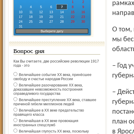
рамках
1
2
3
4
5
6
7
8
9
направ
10
11
12
13
14
15
16
17
18
19
20
21
22
23
24
25
26
27
28
29
30
31
О том, как Год учителя проходит в Ярославском регионе,
Выберите дату
мы бес
област
Вопрос дня
Как Вы считаете, две российские революции 1917
– Год учителя в нашей области начался с постановления
года - это
губерн
Величайшее событие ХХ века, принёсшее
свободу и счастье народам России
Величайшее разочарование ХХ века,
доказавшее невозможность построения
– Действительно, старт был дан подписанным
справедливого государства
Величайшее преступление ХХ века, ставшее
губерн
причиной гибели миллионов людей
Величайшее в ХХ веке предательство
постан
правящего класса
план о
Величайшая в ХХ веке провокация
иностранных спецслужб
в Ярос
Величайшая глупость ХХ века, поскольку