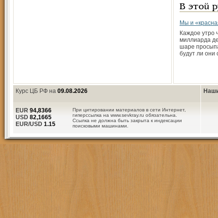
В этой 
Мы и «красна
Каждое утро 
миллиарда де
шаре просыпа
будут ли они 
Курс ЦБ РФ на
09.08.2026
Наши
EUR
94,8366
При цитировании материалов в сети Интернет,
гиперссылка на www.sevkray.ru обязательна.
USD
82,1665
Ссылка не должна быть закрыта к индексации
EUR/USD
1.15
поисковыми машинами.