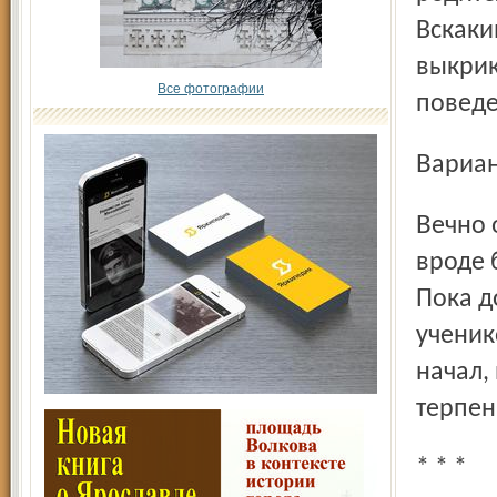
Вскаки
выкрик
Все фотографии
поведе
Вариа
Вечно он не торопится, отстает, спит на ходу. Ну и в школе:
вроде 
Пока д
ученик
начал,
терпен
* * *