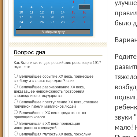
улучше
1
2
3
4
5
6
7
8
9
правил
10
11
12
13
14
15
16
17
18
19
20
21
22
23
было д
24
25
26
27
28
29
30
31
Выберите дату
Вариа
Вопрос дня
Родители с рождения ребенка озабочены "правильным"
Как Вы считаете, две российские революции 1917
развит
года - это
тяжело
Величайшее событие ХХ века, принёсшее
свободу и счастье народам России
возбуд
Величайшее разочарование ХХ века,
доказавшее невозможность построения
справедливого государства
подвиг
Величайшее преступление ХХ века, ставшее
ребенк
причиной гибели миллионов людей
Величайшее в ХХ веке предательство
звуки 
правящего класса
Величайшая в ХХ веке провокация
мало! 
иностранных спецслужб
Величайшая глупость ХХ века, поскольку