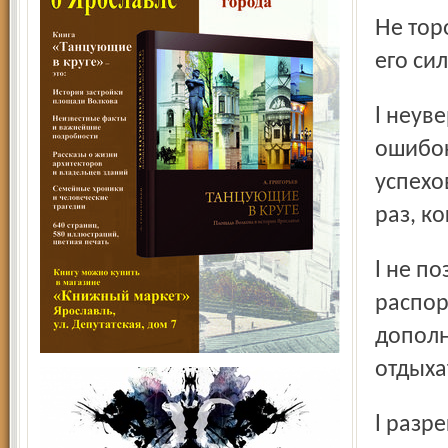
Не торопитесь наказывать ребенка! Советуем: оцените
его си
l неуверенность ребенка нуждается не в "разборе
ошибок
успехо
раз, к
l не позволяйте ребенку утомляться, поддерживайте
распор
дополн
отдыха
l разрешайте ребенку расходовать избыточную энергию.