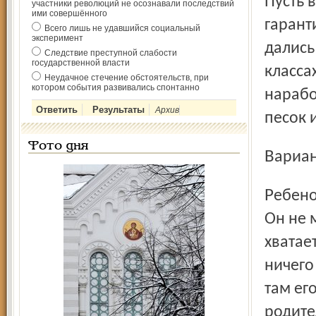
Пусть 
участники революций не осознавали последствий
ими совершённого
гарант
Всего лишь не удавшийся социальный
эксперимент
дались 
Следствие преступной слабости
государственной власти
классах
Неудачное стечение обстоятельств, при
котором события развивались спонтанно
нарабо
Архив
песок 
Фото дня
Вариа
Ребенок - постоянная причина беспокойства родителей.
Он не 
хватает
ничего
там его
родите