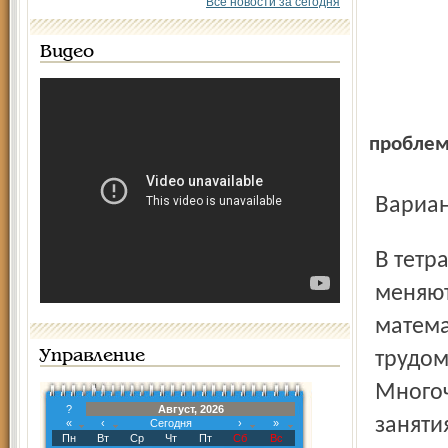
Все новости за сегодня
Видео
пробле
Вариа
В тетрадке строчки "наползают" одна на другую, буквы
меняют
матема
Управление
трудом
Многоч
?
Август, 2026
заняти
«
‹
Сегодня
›
»
Пн
Вт
Ср
Чт
Пт
Сб
Вс