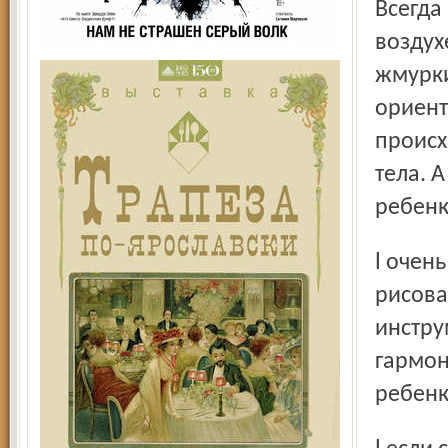
Всегда
воздух
жмурки
ориент
происх
тела. 
ребенк
l очень полезны занятия музыкой, пением, танцами,
рисова
инстру
гармон
ребенк