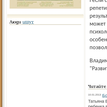
l если систематические дополнительные занятия с
репети
резуль
Люди
ищут
может 
психол
особен
позвол
Владимир МАМАЕВ, психолог ярославского центра
"Разви
Читайте
Бо
10.01.2013
Татьяна 
ребенка 