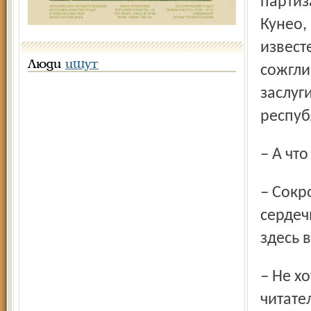
партиз
Кунео,
извест
Люди
ищут
сожгли
заслуг
респуб
– А чт
– Сокровища музеев, иконы, архитектура. А главное –
сердеч
здесь 
– Не хотите ли что-нибудь передать на прощание нашим
читате