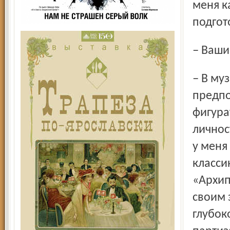
меня к
подгот
– Ваш
– В музыке вне конкуренции Пуччини. В живописи мои
предпо
фигура
личнос
у меня
класси
«Архип
своим 
глубок