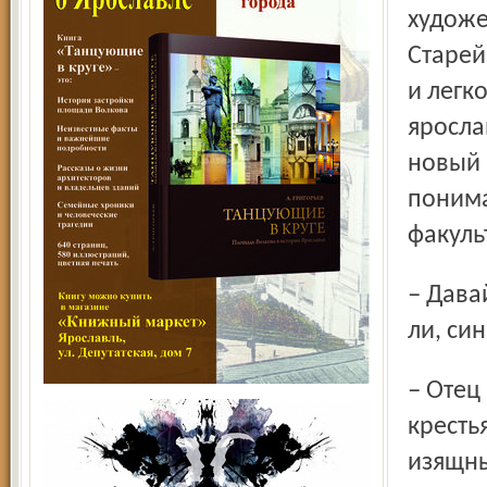
художе
Старей
и легк
яросла
новый 
понима
факуль
– Давайте ненадолго отвлечемся от дел. Не расскажете
ли, си
– Отец мой по профессии фармацевт. А вот предки были
кресть
изящны