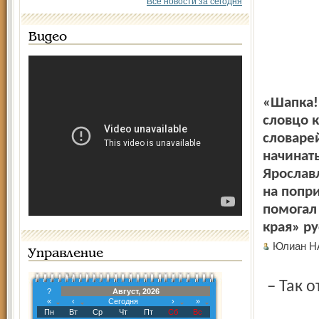
Все новости за сегодня
Видео
«Шапка!»
словцо 
словаре
начинат
Ярослав
на попр
помогал
края» р
Юлиан Н
Управление
– Так
?
Август, 2026
«
‹
Сегодня
›
»
Пн
Вт
Ср
Чт
Пт
Сб
Вс