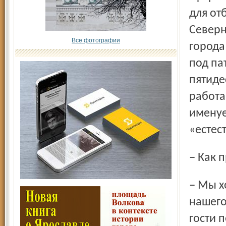
для от
Северн
Все фотографии
города
под па
пятиде
работа
именуе
«естес
– Как
– Мы хотели бы, чтобы оно стало одним из центров
нашего
гости 