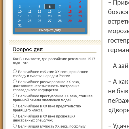
– Привез с собой из дома. Ехали-то к вам на Крещенье,
1
2
3
4
5
6
7
8
9
боялся
10
11
12
13
14
15
16
17
18
19
20
21
22
23
встрет
24
25
26
27
28
29
30
31
морозы
Выберите дату
гостеп
герман
Вопрос дня
Как Вы считаете, две российские революции 1917
года - это
– А з
Величайшее событие ХХ века, принёсшее
свободу и счастье народам России
– А как же, и зима, особенно в предгорьях, без снега у нас
Величайшее разочарование ХХ века,
доказавшее невозможность построения
справедливого государства
не быв
Величайшее преступление ХХ века, ставшее
пейзаж
причиной гибели миллионов людей
Величайшее в ХХ веке предательство
«Двори
правящего класса
Величайшая в ХХ веке провокация
иностранных спецслужб
– Уда
Величайшая глупость ХХ века, поскольку