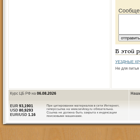
Сообще
В этой 
УЕЗДНЫЕ Х
Не для питья
Курс ЦБ РФ на
06.08.2026
Наши
EUR
93,1901
При цитировании материалов в сети Интернет,
гиперссылка на www.sevkray.ru обязательна.
USD
80,9293
Ссылка не должна быть закрыта к индексации
EUR/USD
1.16
поисковыми машинами.