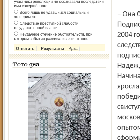
участники революций не осознавали последствий
ими совершённого
Всего лишь не удавшийся социальный
– Она была короткой, зато вполне благополучной.
эксперимент
Подпис
Следствие преступной слабости
государственной власти
2004 г
Неудачное стечение обстоятельств, при
котором события развивались спонтанно
следст
Архив
подпис
Фото дня
Надежд
Начина
яросла
победи
свисту
москов
опытом
сформи