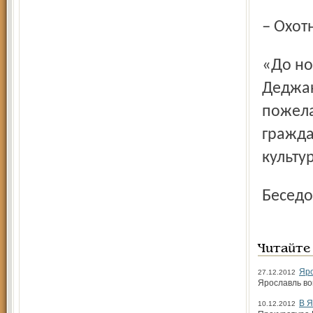
– Охот
«До новых встреч, – написал по-итальянски господин
Деджак
пожела
гражда
культу
Бесед
Читайте
Яро
27.12.2012
Ярославль во
В Я
10.12.2012