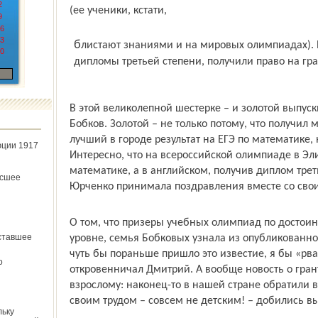
2
(ее ученики, кстати,
9
6
3
блистают знаниями и на мировых олимпиадах). Призеры олимпиад, завоевавшие
0
дипломы третьей степени, получили право на гра
В этой великолепной шестерке – и золотой выпу
Бобков. Золотой – не только потому, что получил
лучший в городе результат на ЕГЭ по математике,
юции 1917
Интересно, что на всероссийской олимпиаде в Эл
математике, а в английском, получив диплом трет
ёсшее
Юрченко принимала поздравления вместе со сво
О том, что призеры учебных олимпиад по достои
ставшее
уровне, семья Бобковых узнала из опубликованног
чуть бы пораньше пришло это известие, я бы «рва
о
откровенничал Дмитрий. А вообще новость о гран
взрослому: наконец-то в нашей стране обратили 
своим трудом – совсем не детским! – добились вы
льку