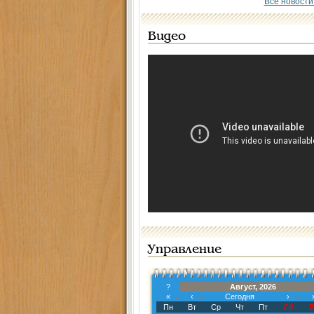
Все новости
Видео
Управление
?
Август, 2026
«
‹
Сегодня
›
Пн
Вт
Ср
Чт
Пт
Сб
В