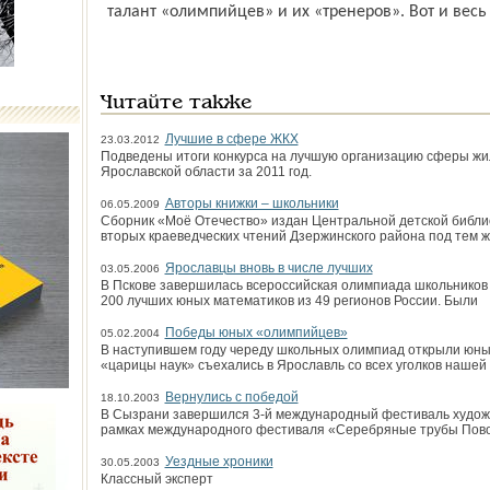
талант «олимпийцев» и их «тренеров». Вот и весь 
Читайте также
Лучшие в сфере ЖКХ
23.03.2012
Подведены итоги конкурса на лучшую организацию сферы жи
Ярославской области за 2011 год.
Авторы книжки – школьники
06.05.2009
Сборник «Моё Отечество» издан Центральной детской библио
вторых краеведческих чтений Дзержинского района под тем ж
Ярославцы вновь в числе лучших
03.05.2006
В Пскове завершилась всероссийская олимпиада школьников 
200 лучших юных математиков из 49 регионов России. Были
Победы юных «олимпийцев»
05.02.2004
В наступившем году череду школьных олимпиад открыли юны
«царицы наук» съехались в Ярославль со всех уголков нашей 
Вернулись с победой
18.10.2003
В Сызрани завершился 3-й международный фестиваль художес
рамках международного фестиваля «Серебряные трубы Пов
Уездные хроники
30.05.2003
Классный эксперт