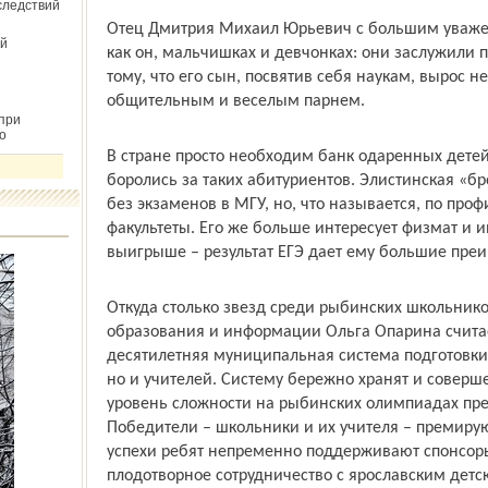
следствий
Отец Дмитрия Михаил Юрьевич с большим уважени
й
как он, мальчишках и девчонках: они за­служили 
тому, что его сын, посвятив себя наукам, вырос 
общительным и веселым парнем.
при
о
В стране просто необходим банк одаренных детей
боролись за таких абитуриентов. Элистинская «бр
без экзаменов в МГУ, но, что называется, по про
факультеты. Его же больше интересует физмат и и
выигрыше – результат ЕГЭ дает ему большие преи
Откуда столько звезд среди рыбинских школьнико
образования и информации Ольга Опарина считае
десятилетняя муниципальная система подготовки
но и учителей. Систему бережно хранят и соверше
уровень сложности на рыбинских олимпиадах пре
Победители – школьники и их учителя – премиру
успехи ребят непременно поддерживают спонсоры
плодотворное сотрудничество с ярославским дет