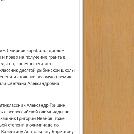
им Смирнов заработал диплом
 и право на получение гранта в
ды он, конечно, считает
классник десятой рыбинской школы
тепени и столь же весомую премию
чили Светлана Александровна
сятиклассник Александр Гришин
сь с всероссийской олимпиады по
окашник Григорий Иванов, тоже
ьей степени в олимпиаде по
 Валентину Анатольевну Бормотову