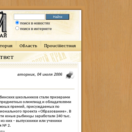
поиск в новостях
поиск в интернете
тория
Область
Происшествия
ответ
вторник, 04 июля 2006
ыбинских школьников стали призерами
х предметных олимпиад и обладателями
жных премий, присуждаемых по
ионального проекта «Образование». В
ти юные рыбинцы заработали 240 тыс.
 из них – выпускники или ученики
я № 2.
ОВА