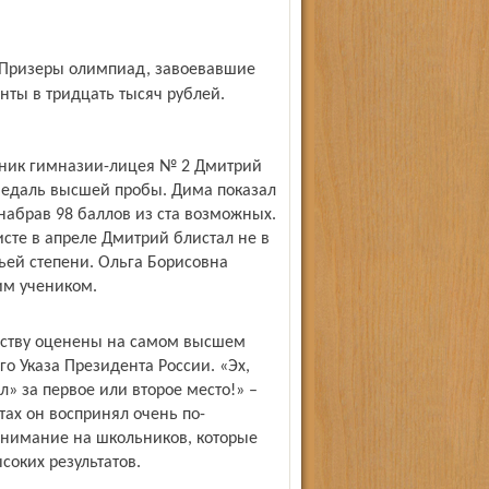
нты в тридцать тысяч рублей.
скник гимназии-лицея № 2 Дмитрий
 медаль высшей пробы. Дима показал
 набрав 98 баллов из ста возможных.
исте в апреле Дмитрий блистал не в
ьей степени. Ольга Борисовна
им учеником.
нству оценены на самом высшем
о Указа Президента России. «Эх,
л» за первое или второе место!» –
тах он воспринял очень по-
внимание на школьников, которые
соких результатов.