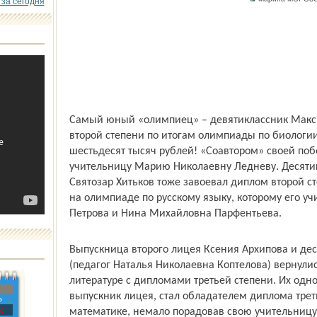
 за сегодня
Самый юный «олимпиец» – девятиклассник Макс
второй степени по итогам олимпиады по биологии
шестьдесят тысяч рублей! «Соавтором» своей побе
учительницу Марию Николаевну Ледневу. Десяти
Святозар Хитьков тоже завоевал диплом второй с
на олимпиаде по русскому языку, которому его у
Петрова и Нина Михайловна Парфентьева.
Выпускница второго лицея Ксения Архипова и де
(педагог Наталья Николаевна Коптелова) вернули
литературе с дипломами третьей степени. Их одн
выпускник лицея, стал обладателем диплома трет
»
с
математике, немало порадовав свою учительницу