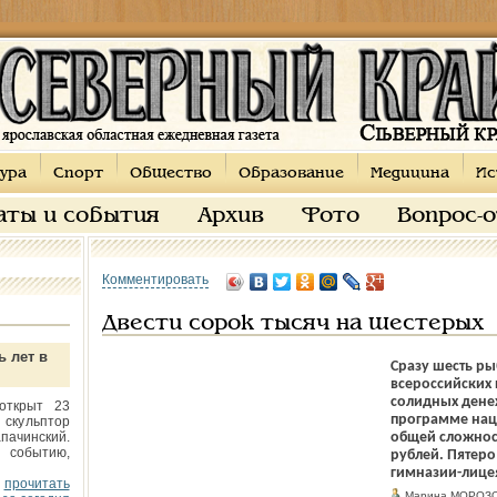
ура
Спорт
Общество
Образование
Медицина
Ис
аты и события
Архив
Фото
Вопрос-
Комментировать
Двести сорок тысяч на шестерых
ь лет в
Сразу шесть р
всероссий­ски
солидных дене
открыт 23
программе нац
 скульптор
пачинский.
общей сложнос
 событию,
рублей. Пятеро
гимназии-лице
прочитать
Марина МОРОЗ