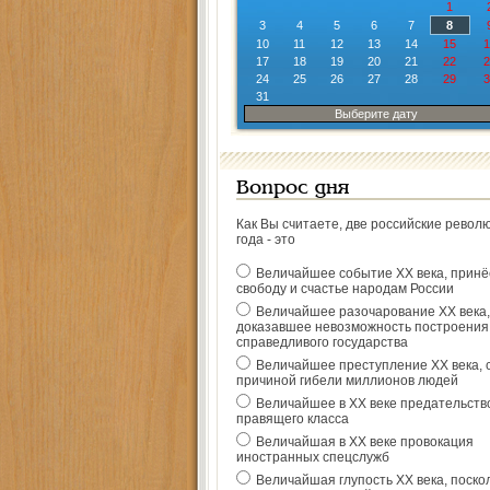
1
3
4
5
6
7
8
10
11
12
13
14
15
1
17
18
19
20
21
22
2
24
25
26
27
28
29
3
31
Выберите дату
Вопрос дня
Как Вы считаете, две российские револ
года - это
Величайшее событие ХХ века, прин
свободу и счастье народам России
Величайшее разочарование ХХ века,
доказавшее невозможность построения
справедливого государства
Величайшее преступление ХХ века, 
причиной гибели миллионов людей
Величайшее в ХХ веке предательств
правящего класса
Величайшая в ХХ веке провокация
иностранных спецслужб
Величайшая глупость ХХ века, поско