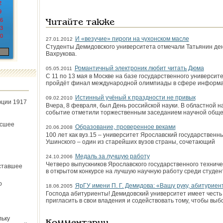
2
9
6
Читайте также
3
0
И «везучие» пироги на чухонском масле
27.01.2012
Студенты Демидовского университета отмечали Татьянин ден
Вахрукова.
Романтичный электроник любит читать Дюма
05.05.2011
С 11 по 13 мая в Москве на базе государственного университ
пройдёт финал международной олимпиады в сфере информ
Истинный учёный к праздности не привык
09.02.2010
юции 1917
Вчера, 8 февраля, был День российской науки. В областной 
событие отметили торжественным заседанием научной обще
ёсшее
Образование, проверенное веками
20.06.2008
100 лет как вуз.15 – университет Ярославский государственны
Ушинского – один из старейших вузов страны, сочетающий
Медаль за лучшую работу
24.10.2006
Четверо выпускников Ярославского государственного техниче
ставшее
в открытом конкурсе на лучшую научную работу среди студен
о
ЯрГУ имени П. Г. Демидова: «Вашу руку, абитуриен
18.06.2005
Господа абитуриенты! Демидовский университет имеет честь 
пригласить в свои владения и содействовать тому, чтобы выб
льку