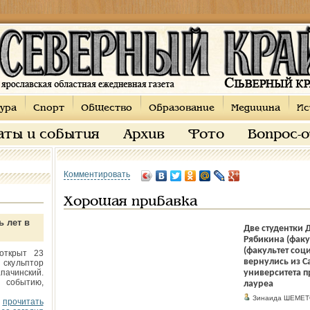
ура
Спорт
Общество
Образование
Медицина
Ис
аты и события
Архив
Фото
Вопрос-
Комментировать
Хорошая прибавка
ь лет в
Две студентки 
Рябикина (факу
(факультет соц
открыт 23
вернулись из С
 скульптор
пачинский.
университета 
 событию,
лауреа
Зинаида ШЕМЕТ
прочитать