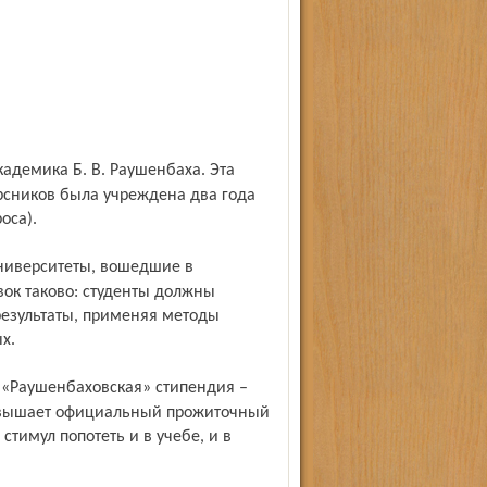
рсников была учреждена два года
оса).
вок таково: студенты должны
результаты, применяя методы
х.
ревышает официальный прожиточный
стимул попотеть и в учебе, и в