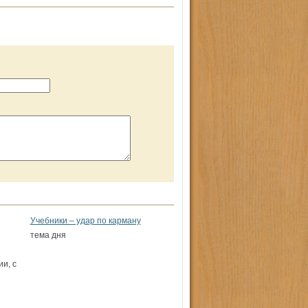
Учебники – удар по карману
тема дня
ии, с