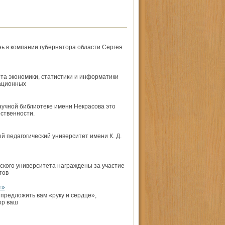
ь в компании губернатора области Сергея
ета экономики, статистики и информатики
ационных
научной библиотеке имени Некрасова это
ственности.
й педагогический университет имени К. Д.
ского университета награждены за участие
тов
т»
предложить вам «руку и сердце»,
ор ваш