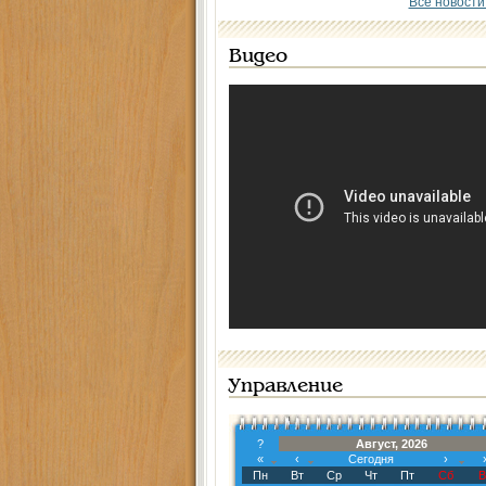
Все новости
Видео
Управление
?
Август, 2026
«
‹
Сегодня
›
Пн
Вт
Ср
Чт
Пт
Сб
В