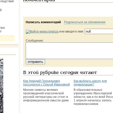
Комментарии
следствий
й
Написать комментарий
Подписаться на обновления
при
о
или введите имя:
Сообщение:
В этой рубрике сегодня читают
Как Аркадий Геннадьевич
Как выбрать школу для
поссорился с Ольгой Ивановной
первоклашки?
Многие сюжеты великих
В образовательных
произведений классической
учреждениях Ярославской
русской литературы не стоят в
области, как и по всей Росс
информационном смысле даже
1 апреля началась запись
первоклассников