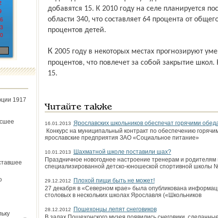
2
добавятся 15. К 2010 году на селе планируется по
9
области 340, что составляет 64 процента от общего
6
3
процентов детей.
0
К 2005 году в некоторых местах прогнозируют уменьшение числа детей на 30 – 35
процентов, что повлечет за собой закрытие школ.
15.
юции 1917
Читайте также
ёсшее
Ярославских школьников обеспечат горячими обе
16.01.2013
Конкурс на муниципальный контракт по обеспечению горячи
ярославские предприятия ЗАО «Социальное питание»
Шахматной школе поставили шах?
10.01.2013
Праздничное новогоднее настроение тренерам и родителям 
ставшее
специализированной детско-юношеской спортивной школы №
о
Плохой пищи быть не может!
29.12.2012
27 декабря в «Северном крае» была опубликована информац
столовых в нескольких школах Ярославля («Школьников
Пошехонцы лепят снеговиков
28.12.2012
льку
В залах Пошехонского музея появились снеговики, сделанные