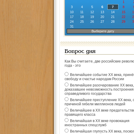
1
3
4
5
6
7
8
10
11
12
13
14
15
1
17
18
19
20
21
22
2
24
25
26
27
28
29
3
31
Выберите дату
Вопрос дня
Как Вы считаете, две российские револ
года - это
Величайшее событие ХХ века, прин
свободу и счастье народам России
Величайшее разочарование ХХ века,
доказавшее невозможность построения
справедливого государства
Величайшее преступление ХХ века, 
причиной гибели миллионов людей
Величайшее в ХХ веке предательств
правящего класса
Величайшая в ХХ веке провокация
иностранных спецслужб
Величайшая глупость ХХ века, поско