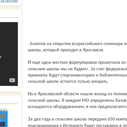
 за сегодня
. Болотов на открытии всероссийского семинара 
школы, который проходит в Ярославле.
И еще одна жесткая формулировка прозвучала из уст замминистра: «Содержать
сельские школы мы не будем». За счет федеральн
прежнему будут спортинвентарем и библиотечны
сельской школе остается только умирать.
Но в Ярославской области нашли выход из положения. Создана программа развития
сельской школы. В каждом МО определены базов
оснащаются оборудованием, в них предполагаетс
За два года в сельские школы передано 650 компьютеров, еще 46 модемов для
»
с
подсоединения к Интернету будет поставлено в э