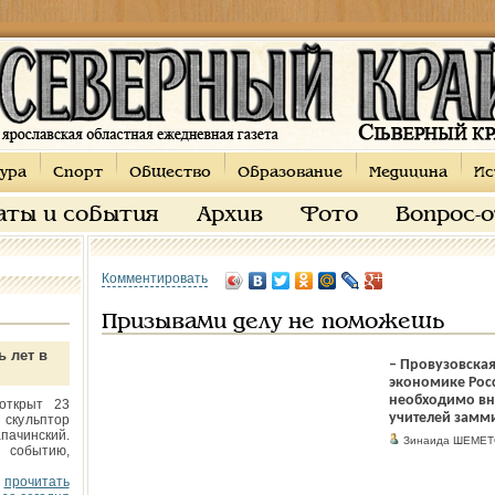
ура
Спорт
Общество
Образование
Медицина
Ис
аты и события
Архив
Фото
Вопрос-
Комментировать
Призывами делу не поможешь
ь лет в
– Провузовская
экономике Росс
необходимо вн
открыт 23
учителей замми
 скульптор
пачинский.
Зинаида ШЕМЕТ
 событию,
прочитать