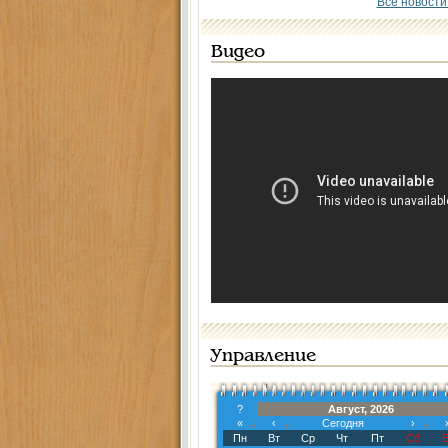
Все новости
Видео
Управление
?
Август, 2026
«
‹
Сегодня
›
Пн
Вт
Ср
Чт
Пт
Сб
В