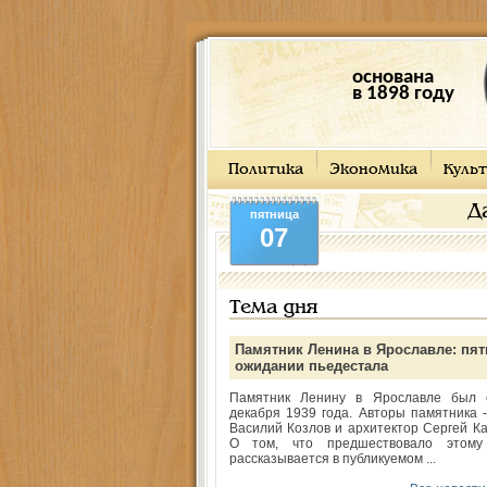
основана
в 1898 году
Политика
Экономика
Культ
Д
пятница
07
Тема дня
Памятник Ленина в Ярославле: пят
ожидании пьедестала
Памятник Ленину в Ярославле был 
декабря 1939 года. Авторы памятника -
Василий Козлов и архитектор Сергей Ка
О том, что предшествовало этому
рассказывается в публикуемом ...