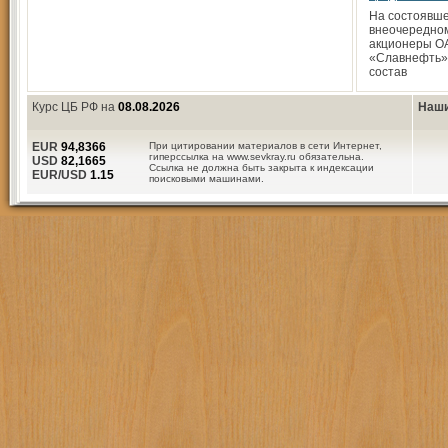
На состоявше
внеочередно
акционеры О
«Славнефть»
состав
Курс ЦБ РФ на
08.08.2026
Наши
EUR
94,8366
При цитировании материалов в сети Интернет,
гиперссылка на www.sevkray.ru обязательна.
USD
82,1665
Ссылка не должна быть закрыта к индексации
EUR/USD
1.15
поисковыми машинами.