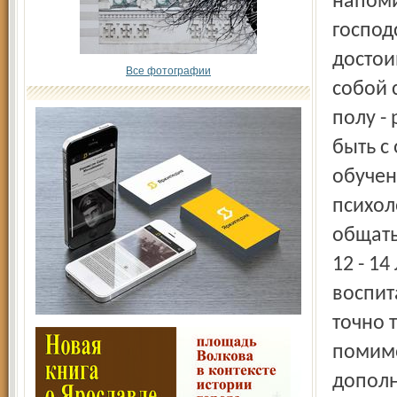
напоми
господ
достои
Все фотографии
собой 
полу - 
быть с
обучен
психол
общать
12 - 1
воспит
точно 
помимо
дополн