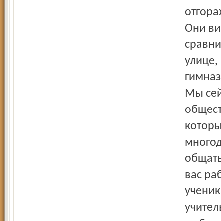
отгора
Они ви
сравни
улице, 
гимназ
Мы сей
общест
которы
многод
общать
вас ра
ученик
учитель