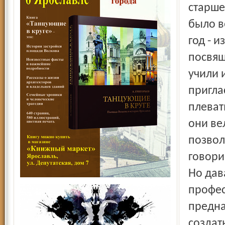
старше
было в
год - 
посвящ
учили 
пригла
плеват
они ве
позвол
говори
Но дав
профес
предна
создат