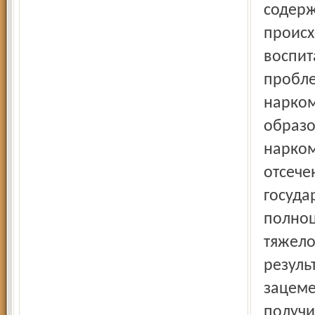
содерж
происх
воспит
пробле
нарком
образо
нарком
отсече
госуда
полноц
тяжело
резуль
зацеме
получи