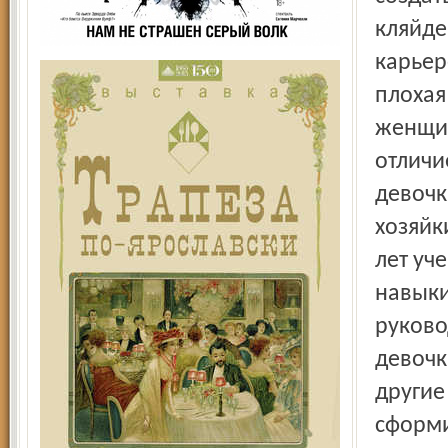
кляйде 
карьер
плохая
женщин
отличи
девочк
хозяйк
лет уч
навыки
руково
девочк
другие
сформи