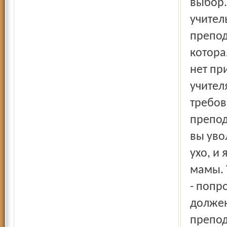
выбор.
учител
препод
которая
нет пр
учител
требов
препода
вы уво
ухо, и
мамы. 
- попр
должен
препод