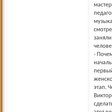
мастер
педаго
музыка
смотре
заняли
челове
- Поче
началь
первый
женско
этап. 
Виктор
сделат