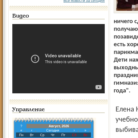
Все новости за сегодня
Видео
ничего с
получаю
позавид
есть хо
парикмах
Дети нах
выходным
праздни
гимнази
года".
Елена Колбешина - не просто руководитель своего
Управление
учебно
?
Август, 2026
выбива
«
‹
Сегодня
›
»
Пн
Вт
Ср
Чт
Пт
Сб
Вс