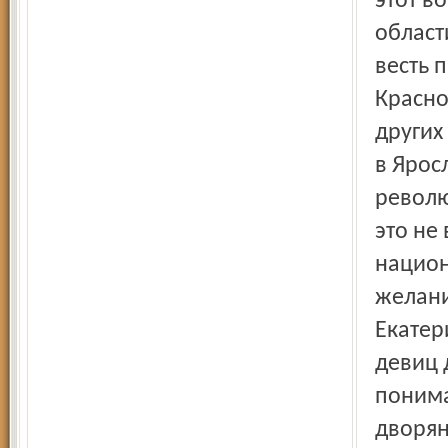
этот в
област
весть 
Красно
других
в Ярос
револю
это не
национ
желани
Екатер
девиц 
понима
дворян