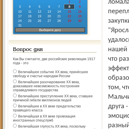
ломала
1
2
3
4
5
6
7
8
9
перепл
10
11
12
13
14
15
16
17
18
19
20
21
22
23
закупк
24
25
26
27
28
29
30
31
"Яросл
Выберите дату
удалос
нашей 
Вопрос дня
что ра
Как Вы считаете, две российские революции 1917
года - это
эффект
Величайшее событие ХХ века, принёсшее
свободу и счастье народам России
образо
Величайшее разочарование ХХ века,
доказавшее невозможность построения
том, ч
справедливого государства
Мальчи
Величайшее преступление ХХ века, ставшее
причиной гибели миллионов людей
друга 
Величайшее в ХХ веке предательство
правящего класса
эмоцио
Величайшая в ХХ веке провокация
иностранных спецслужб
разный
Величайшая глупость ХХ века, поскольку