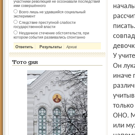
участники революций не осознавали последствий
началь
ими совершённого
Всего лишь не удавшийся социальный
рассчи
эксперимент
Следствие преступной слабости
писать
государственной власти
Неудачное стечение обстоятельств, при
совпад
котором события развивались спонтанно
девочк
Архив
У учит
Фото дня
Он лук
иначе 
различ
учитыв
только
ОНО. М
или му