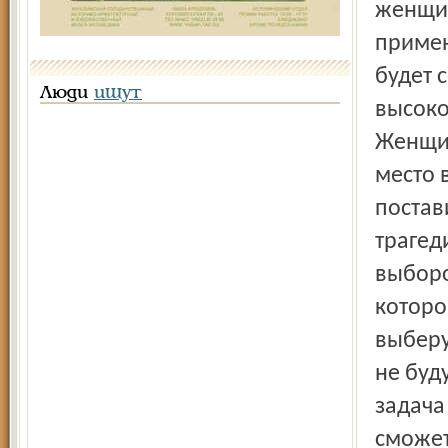
женщин
примен
будет 
Люди
ищут
высоко
Женщин
место 
постав
трагед
выборо
которо
выберу
не буд
задача
сможет