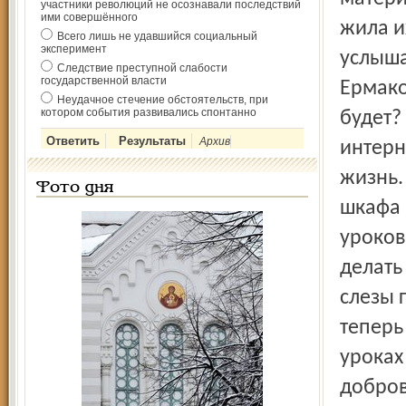
участники революций не осознавали последствий
ими совершённого
жила и
Всего лишь не удавшийся социальный
эксперимент
услыша
Следствие преступной слабости
государственной власти
Ермако
Неудачное стечение обстоятельств, при
котором события развивались спонтанно
будет?
Архив
интерн
жизнь.
Фото дня
шкафа 
уроков
делать
слезы г
теперь
уроках
добров