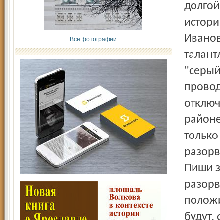
долгой
истори
Иванов
Все фотографии
талант
"серый
провод
отключ
районе
только
разорв
Пиши з
разорв
положи
будут,