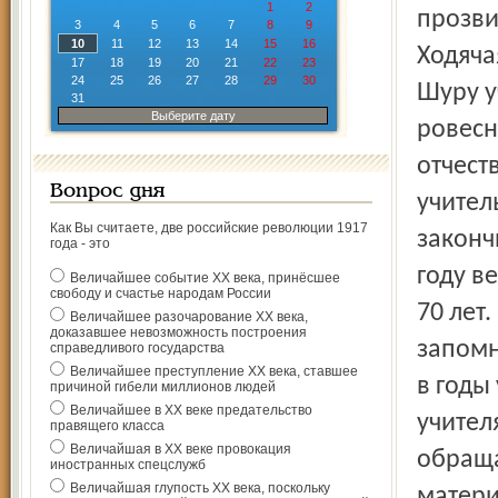
1
2
прозвищ
3
4
5
6
7
8
9
10
11
12
13
14
15
16
Ходяча
17
18
19
20
21
22
23
24
25
26
27
28
29
30
Шуру у
31
Выберите дату
ровесн
отчест
Вопрос дня
учител
Как Вы считаете, две российские революции 1917
законч
года - это
году в
Величайшее событие ХХ века, принёсшее
свободу и счастье народам России
70 лет
Величайшее разочарование ХХ века,
доказавшее невозможность построения
запомн
справедливого государства
Величайшее преступление ХХ века, ставшее
в годы
причиной гибели миллионов людей
Величайшее в ХХ веке предательство
учител
правящего класса
Величайшая в ХХ веке провокация
обраща
иностранных спецслужб
Величайшая глупость ХХ века, поскольку
матери