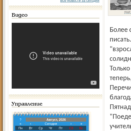
Все новости за сегодня
еще
Видео
Более сорока из них она учила ярославских ребят читать и
писать
"взрос
солидн
Только
теперь
Перечи
благод
Управление
Пятнад
"Поеде
?
Август, 2026
«
‹
Сегодня
›
»
учитель
Пн
Вт
Ср
Чт
Пт
Сб
Вс