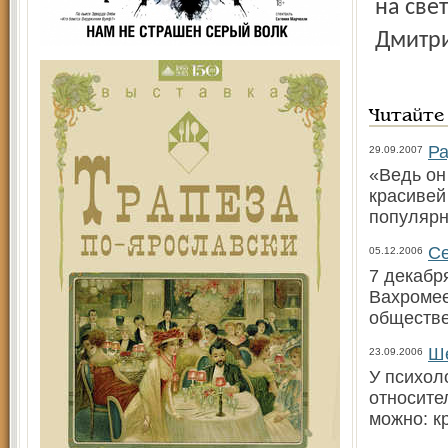
на све
Дмитри
Читайте
Ра
29.09.2007
«Ведь он
красивей 
популярн
Се
05.12.2006
7 декабр
Вахромее
обществе
Ше
23.09.2006
У психол
относите
можно: кр