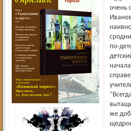
очень 
Иванов
наивно
сродни
по-дет
детски
начала
справе
учител
"Всегд
вытащи
же доб
щедрос