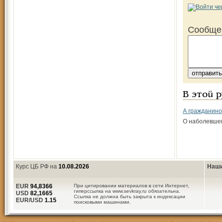
Сообще
В этой 
А гражданино
О наболевше
Курс ЦБ РФ на
10.08.2026
Наши
EUR
94,8366
При цитировании материалов в сети Интернет,
гиперссылка на www.sevkray.ru обязательна.
USD
82,1665
Ссылка не должна быть закрыта к индексации
EUR/USD
1.15
поисковыми машинами.