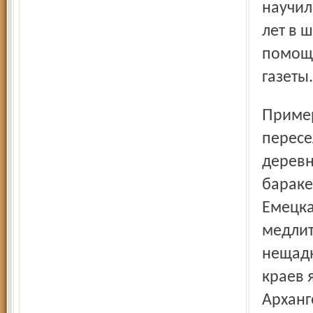
научил
лет в 
помощи
газеты.
Примерно к этому времени относится и «глобальное
пересе
деревн
бараке
Емецка
медлит
нещадн
краев 
Арханг