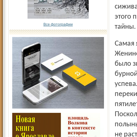
сижива
этого 
Все фотографии
тайны.
Самая яркая деталь того деревенского пятилетия
Женино
было з
бурной
успева
переки
пятиле
Поскол
полынь
не рас