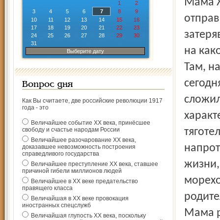
Мама Жени по окончании медицинского училища
1
2
3
4
5
6
7
8
9
отправ
10
11
12
13
14
15
16
17
18
19
20
21
22
23
затеря
24
25
26
27
28
29
30
31
на как
Выберите дату
Там, н
сегодн
Вопрос дня
сложил
Как Вы считаете, две российские революции 1917
года - это
характ
Величайшее событие ХХ века, принёсшее
свободу и счастье народам России
тяготе
Величайшее разочарование ХХ века,
напрот
доказавшее невозможность построения
справедливого государства
жизни,
Величайшее преступление ХХ века, ставшее
причиной гибели миллионов людей
морехо
Величайшее в ХХ веке предательство
правящего класса
родите
Величайшая в ХХ веке провокация
иностранных спецслужб
Мама р
Величайшая глупость ХХ века, поскольку