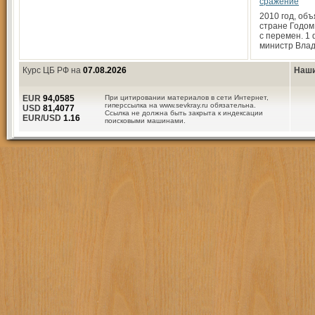
сражение
2010 год, об
стране Годом
с перемен. 1
министр Вла
Курс ЦБ РФ на
07.08.2026
Наши
EUR
94,0585
При цитировании материалов в сети Интернет,
гиперссылка на www.sevkray.ru обязательна.
USD
81,4077
Ссылка не должна быть закрыта к индексации
EUR/USD
1.16
поисковыми машинами.