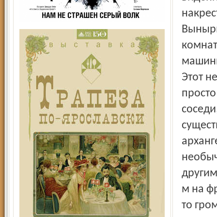
накрес
Вынырн
комнат
машинк
Этот н
просто
соседи
сущест
арханг
необыч
другим
м на ф
то гро