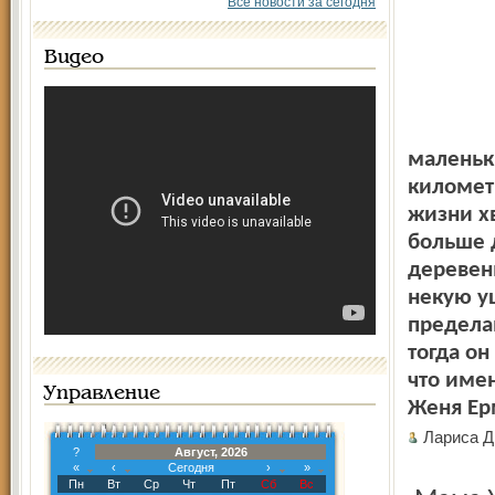
Все новости за сегодня
Видео
маленьк
километ
жизни хв
больше 
деревень
некую ущ
предела
тогда он
что име
Управление
Женя Ер
Лариса Д
?
Август, 2026
«
‹
Сегодня
›
»
Пн
Вт
Ср
Чт
Пт
Сб
Вс