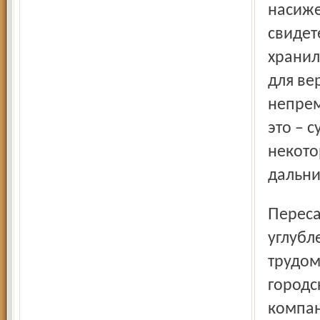
насиже
свидет
хранил
для ве
непрем
это – 
некото
дальни
Пересаженный в городскую почву, замкнутый,
углубл
трудом
городс
компан