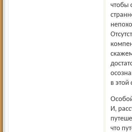
чтобы 
странн
непохо
Отсутс
компен
скажем
достат
осозна
в этой 
Особой любовью пользовались рассказы о путешествиях.
И, рас
путеше
что пу