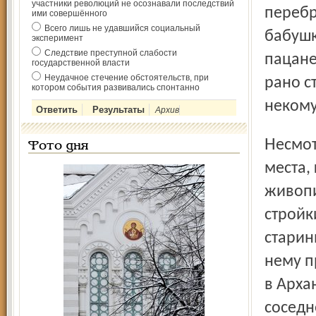
участники революций не осознавали последствий
перебр
ими совершённого
Всего лишь не удавшийся социальный
бабушк
эксперимент
Следствие преступной слабости
пацане
государственной власти
Неудачное стечение обстоятельств, при
рано с
котором события развивались спонтанно
некому
Архив
Несмотря на некую оторванность от большого мира,
Фото дня
места,
живопи
стройк
старин
нему п
в Арха
соседн