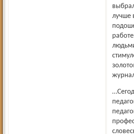
выбрал
лучше 
подоше
работе
людьми
стимул
золото
журнал
…Сегодня заведующий кафедрой культурологии
педаго
педаго
профес
словес