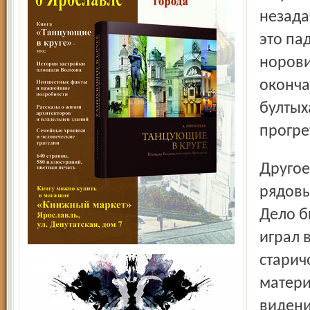
незада
это па
норови
оконча
бултых
прогре
Другое памятное событие детства тоже было не из
рядовы
Дело б
играл 
старич
матери
видени