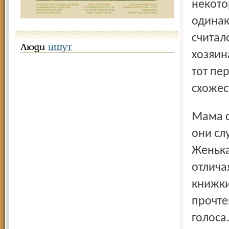
некото
одинак
считал
Люди
ищут
хозяин
тот пе
схожес
Мама своими приездами баловала редко. Однако, когда
они сл
Женька
отлича
книжки
прочте
голоса