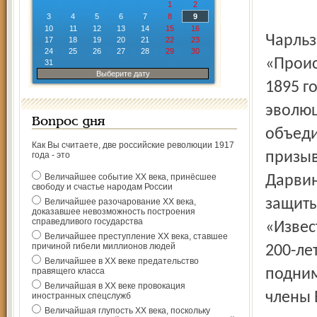
***
1
2
3
4
5
6
7
8
9
10
11
12
13
14
15
16
Чарльз Дарвин опубликовал свой главный труд
17
18
19
20
21
22
23
24
25
26
27
28
29
30
«Проис
31
Выберите дату
1895 г
эволюц
Вопрос дня
объеди
Как Вы считаете, две российские революции 1917
призыв
года - это
Величайшее событие ХХ века, принёсшее
Дарвин
свободу и счастье народам России
защиты
Величайшее разочарование ХХ века,
доказавшее невозможность построения
справедливого государства
«Извес
Величайшее преступление ХХ века, ставшее
причиной гибели миллионов людей
200-ле
Величайшее в ХХ веке предательство
правящего класса
подним
Величайшая в ХХ веке провокация
члены 
иностранных спецслужб
Величайшая глупость ХХ века, поскольку