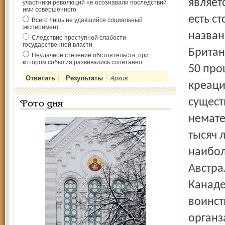
являет
участники революций не осознавали последствий
ими совершённого
есть с
Всего лишь не удавшийся социальный
эксперимент
назван
Следствие преступной слабости
государственной власти
Британ
Неудачное стечение обстоятельств, при
котором события развивались спонтанно
50 про
Архив
креацио
сущест
Фото дня
немате
тысяч 
наибол
Австра
Канаде
воинст
органз