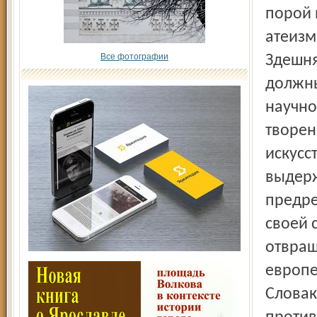
порой 
атеизм
Все фотографии
Здешня
должны
научно
творен
искусс
выдерж
предре
своей 
отвращ
европе
Словак