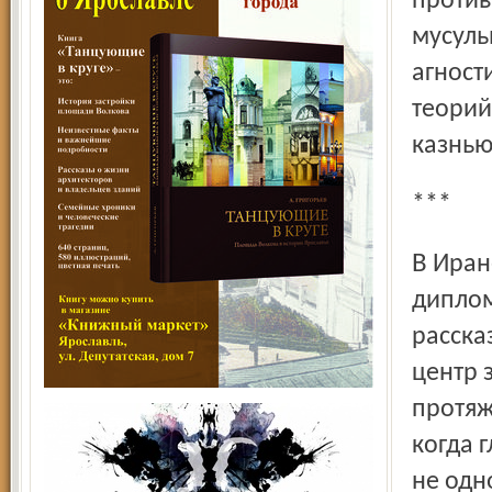
против
мусуль
агност
теорий
казнью
***
В Иране бытует оригинальная легенда о русском
диплом
расска
центр 
протяж
когда 
не одн