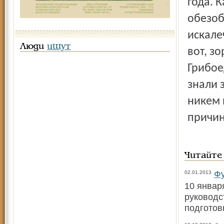
года. 
обезоб
искале
Люди
ищут
вот, з
Грибое
знали 
никем 
причин
Читайте
Фу
02.01.2013
10 январ
руководс
подготов