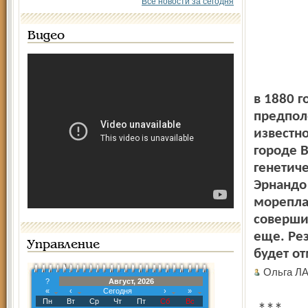
Все новости за сегодня
Видео
в 1880 г
предпол
известно
городе 
генетич
Эрнандо 
мореплав
совершил
еще. Рез
Управление
будет от
Ольга Л
?
Август, 2026
«
‹
Сегодня
›
»
Пн
Вт
Ср
Чт
Пт
Сб
Вс