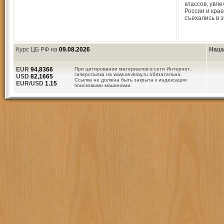
классов, увл
России и кра
съехались в э
Курс ЦБ РФ на
09.08.2026
Наши
EUR
94,8366
При цитировании материалов в сети Интернет,
гиперссылка на www.sevkray.ru обязательна.
USD
82,1665
Ссылка не должна быть закрыта к индексации
EUR/USD
1.15
поисковыми машинами.