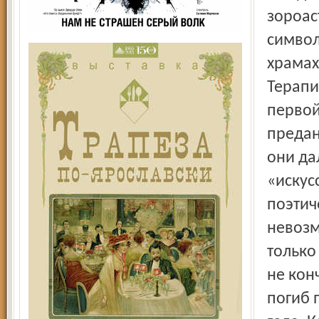
зороас
символ
храмах
Терапи
первой
предан
они да
«искус
поэтич
невозм
только
не кон
погиб 