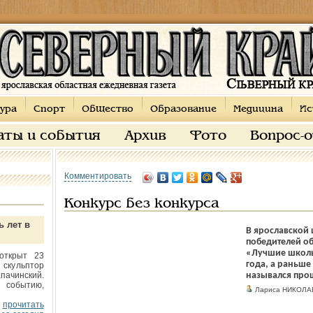
ура
Спорт
Общество
Образование
Медицина
Ис
аты и события
Архив
Фото
Вопрос-
Комментировать
Конкурс без конкурса
ь лет в
В ярославской
победителей об
«Лучшие школы 
открыт 23
года, а раньше 
 скульптор
пачинский.
назывался про
 событию,
Лариса НИКОЛА
прочитать