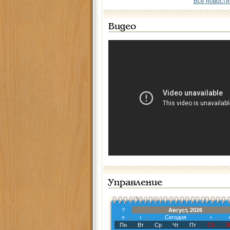
Все новости
Видео
Управление
?
Август, 2026
«
‹
Сегодня
›
Пн
Вт
Ср
Чт
Пт
Сб
В