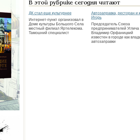
В этой рубрике сегодня читают
ДК стал еще культурнее
Автозаправка, ресторан и 
Игорь
Интернет-пункт организовал в
Доме культуры Большого Села
Председатель Союза
местный филиал Яртелекома.
предпринимателей Углича
Тамошний специалист
Владимир Орфаницкий
известен в городе как вла
автозаправки