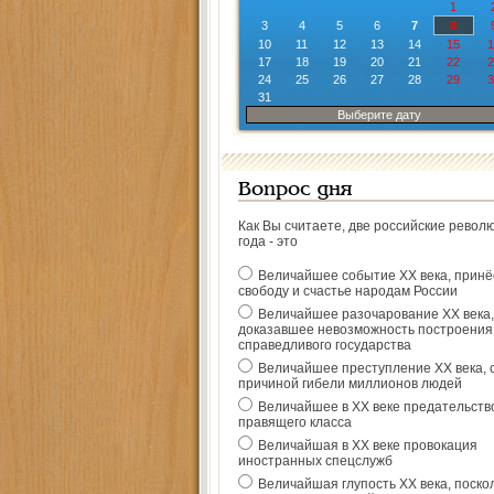
1
3
4
5
6
7
8
10
11
12
13
14
15
1
17
18
19
20
21
22
2
24
25
26
27
28
29
3
31
Выберите дату
Вопрос дня
Как Вы считаете, две российские револ
года - это
Величайшее событие ХХ века, прин
свободу и счастье народам России
Величайшее разочарование ХХ века,
доказавшее невозможность построения
справедливого государства
Величайшее преступление ХХ века, 
причиной гибели миллионов людей
Величайшее в ХХ веке предательств
правящего класса
Величайшая в ХХ веке провокация
иностранных спецслужб
Величайшая глупость ХХ века, поско