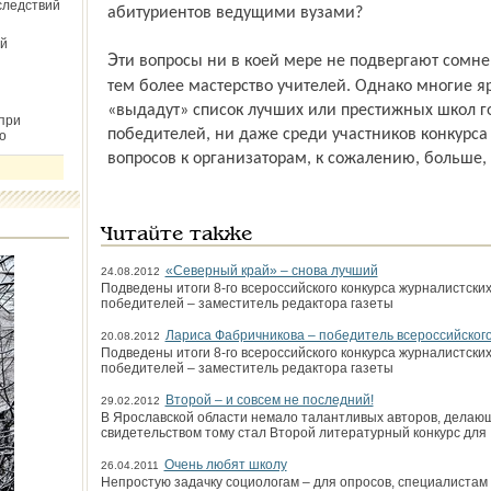
следствий
абитуриентов ведущими вузами?
й
Эти вопросы ни в коей мере не подвергают сомнению достоинства победителей и
тем более мастерство учителей. Однако многие я
«выдадут» список лучших или престижных школ го
при
победителей, ни даже среди участников конкурса э
о
вопросов к организаторам, к сожалению, больше, 
Читайте также
«Северный край» – снова лучший
24.08.2012
Подведены итоги 8-го всероссийского конкурса журналистски
победителей – заместитель редактора газеты
Лариса Фабричникова – победитель всероссийского
20.08.2012
Подведены итоги 8-го всероссийского конкурса журналистски
победителей – заместитель редактора газеты
Второй – и совсем не последний!
29.02.2012
В Ярославской области немало талантливых авторов, делаю
свидетельством тому стал Второй литературный конкурс для
Очень любят школу
26.04.2011
Непростую задачку социологам – для опросов, специалистам