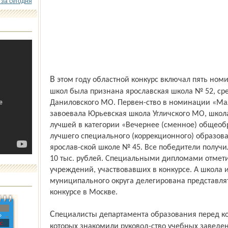
 за сегодня
В этом году областной конкурс включал пять номинаций. Лучшей среди городских
школ была признана ярославская школа № 52, ср
Даниловского МО. Первен-ство в номинации «Ма
завоевала Юрьевская школа Угличского МО, школ
лучшей в категории «Вечернее (сменное) общеоб
лучшего специального (коррекционного) образов
ярослав-ской школе № 45. Все победители получи
10 тыс. рублей. Специальными дипломами отмет
учреждений, участвовавших в конкурсе. А школа
муниципального округа делегирована представлят
конкурсе в Москве.
Специалисты департамента образования перед конкурсом проводили семинары, на
»
с
которых знакомили руковод-ство учебных заведе