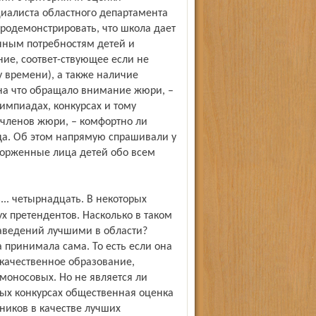
циалиста областного департамента
одемонстрировать, что школа дает
нным потребностям детей и
ние, соответ-ствующее если не
 времени), а также наличие
 на что обращало внимание жюри, –
импиадах, конкурсах и тому
 членов жюри, – комфортно ли
да. Об этом напрямую спрашивали у
торженные лица детей обо всем
х претендентов. Насколько в таком
заведений лучшими в области?
а принимала сама. То есть если она
качественное образование,
моносовых. Но не является ли
ых конкурсах общественная оценка
ников в качестве лучших