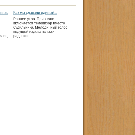
князь
Как мы сдавали единый...
Раннее утро. Привычно
включается телевизор вместо
будильника. Мелодичный голос
ведущей издевательски-
делец
радостно