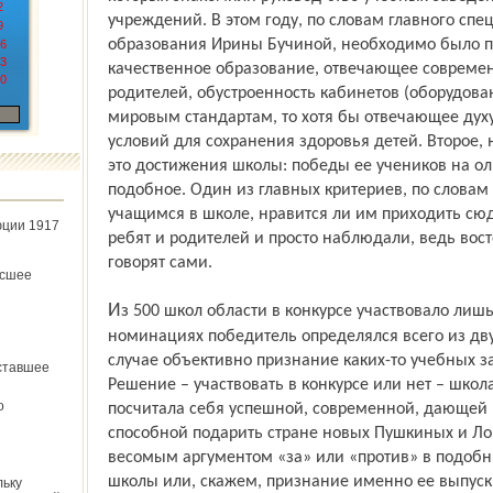
2
учреждений. В этом году, по словам главного спе
9
образования Ирины Бучиной, необходимо было пр
6
3
качественное образование, отвечающее совреме
0
родителей, обустроенность кабинетов (оборудова
мировым стандартам, то хотя бы отвечающее духу
условий для сохранения здоровья детей. Второе,
это достижения школы: победы ее учеников на ол
подобное. Один из главных критериев, по словам
учащимся в школе, нравится ли им приходить сю
юции 1917
ребят и родителей и просто наблюдали, ведь вос
говорят сами.
ёсшее
Из 500 школ области в конкурсе участвовало лишь... четырнадцать. В некоторых
номинациях победитель определялся всего из дву
случае объективно признание каких-то учебных 
ставшее
Решение – участвовать в конкурсе или нет – школ
о
посчитала себя успешной, современной, дающей 
способной подарить стране новых Пушкиных и Ло
весомым аргументом «за» или «против» в подобн
школы или, скажем, признание именно ее выпуск
льку