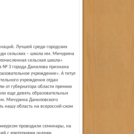
еди сельских – школа им. Мичурина
лочисленная сельская школа»
а № 3 города Данилова признана
разовательное учреждение». А титул
ательного учреждения отдан
ли от губернатора области премию
или еще девять образовательных
 им. Мичурина Даниловского
ь нашу область на всероссий-ском
ний с критериями оценки