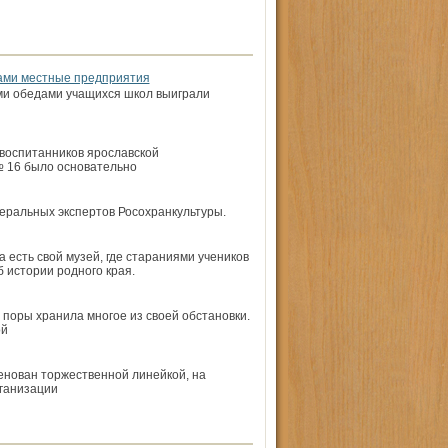
дами местные предприятия
ми обедами учащихся школ выиграли
воспитанников ярославской
 16 было основательно
деральных экспертов Росохранкультуры.
 есть свой музей, где стараниями учеников
 истории родного края.
 поры хранила многое из своей обстановки.
ой
енован торжественной линейкой, на
рганизации