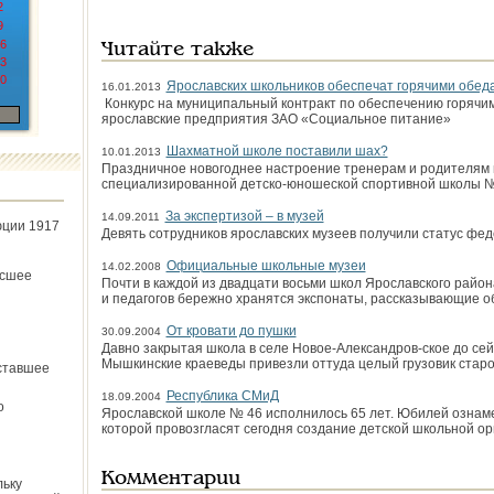
2
9
6
Читайте также
3
0
Ярославских школьников обеспечат горячими обе
16.01.2013
Конкурс на муниципальный контракт по обеспечению горячи
ярославские предприятия ЗАО «Социальное питание»
Шахматной школе поставили шах?
10.01.2013
Праздничное новогоднее настроение тренерам и родителям 
специализированной детско-юношеской спортивной школы №
За экспертизой – в музей
14.09.2011
юции 1917
Девять сотрудников ярославских музеев получили статус фе
Официальные школьные музеи
14.02.2008
ёсшее
Почти в каждой из двадцати восьми школ Ярославского района
и педагогов бережно хранятся экспонаты, рассказывающие об
От кровати до пушки
30.09.2004
Давно закрытая школа в селе Новое-Александров-ское до сей
Мышкинские краеведы привезли оттуда целый грузовик стар
ставшее
Республика СМиД
18.09.2004
о
Ярославской школе № 46 исполнилось 65 лет. Юбилей ознам
которой провозгласят сегодня создание детской школьной о
Комментарии
льку