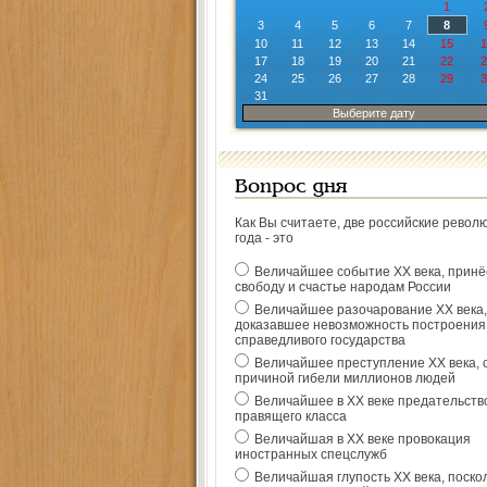
1
3
4
5
6
7
8
10
11
12
13
14
15
1
17
18
19
20
21
22
2
24
25
26
27
28
29
3
31
Выберите дату
Вопрос дня
Как Вы считаете, две российские револ
года - это
Величайшее событие ХХ века, прин
свободу и счастье народам России
Величайшее разочарование ХХ века,
доказавшее невозможность построения
справедливого государства
Величайшее преступление ХХ века, 
причиной гибели миллионов людей
Величайшее в ХХ веке предательств
правящего класса
Величайшая в ХХ веке провокация
иностранных спецслужб
Величайшая глупость ХХ века, поско