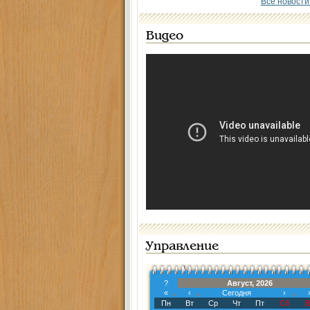
Все новости
Видео
Управление
?
Август, 2026
«
‹
Сегодня
›
Пн
Вт
Ср
Чт
Пт
Сб
В