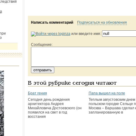
следствий
й
Написать комментарий
Подписаться на обновления
при
или введите имя:
о
Сообщение:
В этой рубрике сегодня читают
Брат гения
Папа вышел на поле
Сегодня день рождения
Теплым августовским днем 
архитектора Андрея
польском городке Сельце 
Михайловича Достоевского (он
Москва – Варшава сделал 
появился на свет в год
запланированную в
восстания