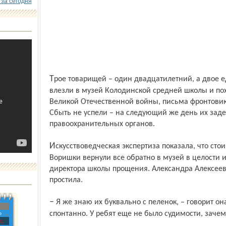
 за сегодня
Трое товарищей – один двадцатилетний, а двое едва отметили совершеннолетие –
влезли в музей Колодинской средней школы и пох
Великой Отечественной войны, письма фронтовик
Сбыть не успели – на следующий же день их зад
правоохранительных органов.
Искусствоведческая экспертиза показала, что стоимость украденного всего 281 рубль.
Воришки вернули все обратно в музей в целости и
директора школы прощения. Александра Алексее
простила.
– Я же знаю их буквально с пеленок, – говорит она, – понимаю, что получилось это
спонтанно. У ребят еще не было судимости, зачем
»
с