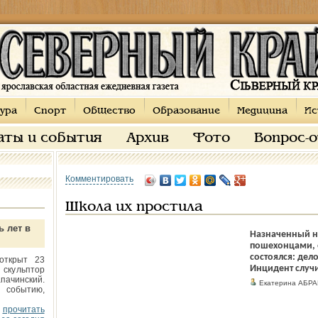
ура
Спорт
Общество
Образование
Медицина
Ис
аты и события
Архив
Фото
Вопрос-
Комментировать
Школа их простила
ь лет в
Назначенный н
пошехонцами, 
состоялся: дел
открыт 23
Инцидент случи
 скульптор
пачинский.
Екатерина АБР
 событию,
прочитать