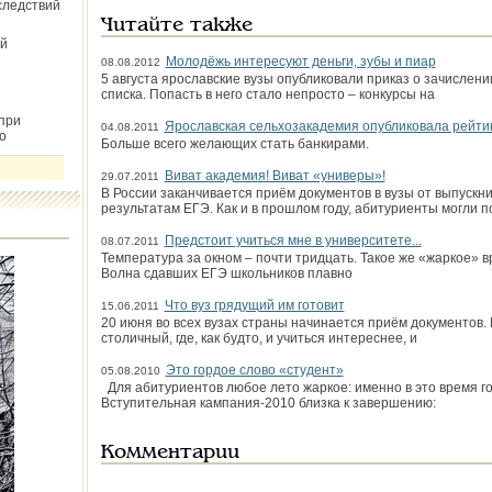
следствий
Читайте также
й
Молодёжь интересуют деньги, зубы и пиар
08.08.2012
5 августа ярославские вузы опубликовали приказ о зачислени
списка. Попасть в него стало непросто – конкурсы на
при
Ярославская сельхозакадемия опубликовала рейти
04.08.2011
о
Больше всего желающих стать банкирами.
Виват академия! Виват «универы»!
29.07.2011
В России заканчивается приём документов в вузы от выпускни
результатам ЕГЭ. Как и в прошлом году, абитуриенты могли п
Предстоит учиться мне в университете...
08.07.2011
Температура за окном – почти тридцать. Такое же «жаркое» в
Волна сдавших ЕГЭ школьников плавно
Что вуз грядущий им готовит
15.06.2011
20 июня во всех вузах страны начинается приём документов.
столичный, где, как будто, и учиться интереснее, и
Это гордое слово «студент»
05.08.2010
Для абитуриентов любое лето жаркое: именно в это время г
Вступительная кампания-2010 близка к завершению:
Комментарии