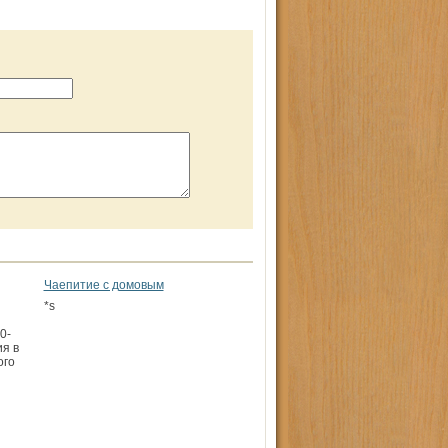
Чаепитие с домовым
*s
0-
я в
ого