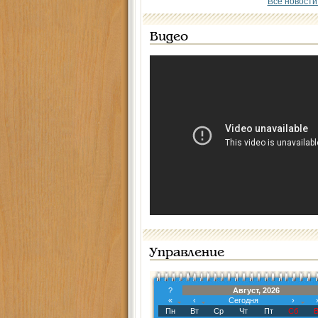
Все новости
Видео
Управление
?
Август, 2026
«
‹
Сегодня
›
Пн
Вт
Ср
Чт
Пт
Сб
В