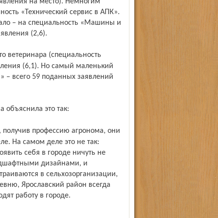
аявления на место). Немногим
ность «Технический сервис в АПК».
мало – на специальность «Машины и
явления (2,6).
вления (6,1). Но самый маленький
я» – всего 59 поданных заявлений
 объяснила это так:
ле. На самом деле это не так:
явить себя в городе ничуть не
ндшафтными дизайнами, и
страиваются в сельхозорганизации,
ревню, Ярославский район всегда
дят работу в городе.