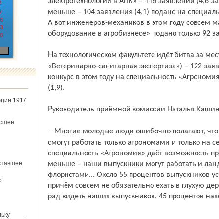
электротехнологии в АПК» – 116 заявлений (4,6 з
2
9
меньше – 104 заявления (4,1) подано на специаль
6
А вот инженеров-механиков в этом году совсем 
3
оборудование в агробизнесе» подано только 92 за
0
На технологическом факультете идёт битва за место ветеринара (специальность
«Ветеринарно-санитарная экс­пертиза») – 122 зая
конкурс в этом году на специальность «Агрономи
(1,9).
юции 1917
Руководитель приёмной комиссии Наталья Кашина
ёсшее
– Многие молодые люди ошибочно полагают, что, получив профессию агронома, они
смогут работать только агрономами и только на се
специальность «Агрономия» даёт возможность про
ставшее
меньше – наши выпускники могут работать и ла
флористами... Около 55 процентов выпускников у
о
причём совсем не обязательно ехать в глухую де
рад видеть наших выпускников. 45 процентов нахо
льку