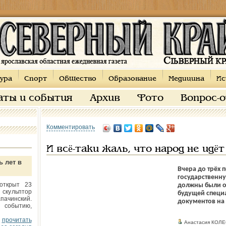
ура
Спорт
Общество
Образование
Медицина
Ис
аты и события
Архив
Фото
Вопрос-
Комментировать
И всё-таки жаль, что народ не идё
ь лет в
Вчера до трёх 
государственн
открыт 23
должны были о
 скульптор
будущей специа
пачинский.
документов на
 событию,
прочитать
Анастасия КОЛ