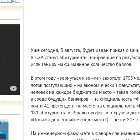
 за сегодня
Уже сегодня, 5 августа, будет издан приказ о зачислении первой волны – студентами
ЯГСХА станут абитуриенты, набравшие по результ
испытаниях максимальное количество баллов.
В этом году «вернуться к земле» захотели 1705 человек. Правда, самый большой
поток поступающих – на экономический факультет
человек на каждое бюджетное место – такая гол
в среде будущих банкиров – на специальность «Ф
почти 41 претендент на место на специальность «Б
333 абитуриента выбрали профессию «руководите
«Производственный менеджмент») – почти 24 чел
»
На инженерном факультете в фаворе специальность «Электрооборудование и
с