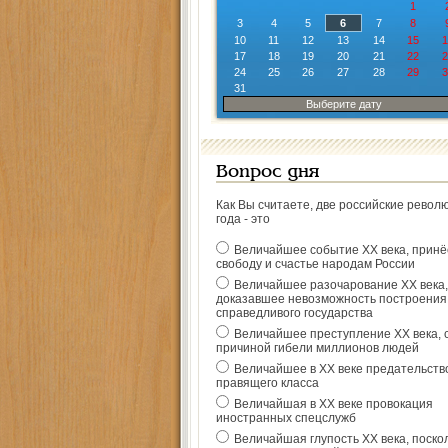
1
3
4
5
6
7
8
10
11
12
13
14
15
1
17
18
19
20
21
22
2
24
25
26
27
28
29
3
31
Выберите дату
Вопрос дня
Как Вы считаете, две российские револ
года - это
Величайшее событие ХХ века, прин
свободу и счастье народам России
Величайшее разочарование ХХ века,
доказавшее невозможность построения
справедливого государства
Величайшее преступление ХХ века, 
причиной гибели миллионов людей
Величайшее в ХХ веке предательств
правящего класса
Величайшая в ХХ веке провокация
иностранных спецслужб
Величайшая глупость ХХ века, поско