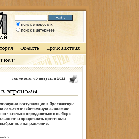
поиск в новостях
поиск в интернете
тория
Область
Происшествия
ответ
пятница, 05 августа 2011
т в агрономы
пополудни поступающие в Ярослав­скую
ую сельскохозяйственную академию
кончательно определиться в выборе
льности и представить оригиналы
 выбранное направление.
ЕСОВА