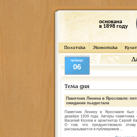
основана
в 1898 году
Политика
Экономика
Культ
Д
четверг
06
Тема дня
Памятник Ленина в Ярославле: пят
ожидании пьедестала
Памятник Ленину в Ярославле был 
декабря 1939 года. Авторы памятника -
Василий Козлов и архитектор Сергей Ка
О том, что предшествовало этому
рассказывается в публикуемом ...