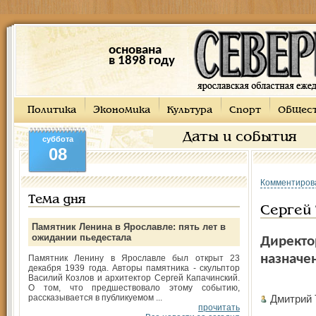
основана
в 1898 году
Политика
Экономика
Культура
Спорт
Общес
Даты и события
суббота
08
Комментиров
Тема дня
Сергей 
Памятник Ленина в Ярославле: пять лет в
ожидании пьедестала
Директо
назначе
Памятник Ленину в Ярославле был открыт 23
декабря 1939 года. Авторы памятника - скульптор
Василий Козлов и архитектор Сергей Капачинский.
О том, что предшествовало этому событию,
рассказывается в публикуемом ...
Дмитрий
прочитать