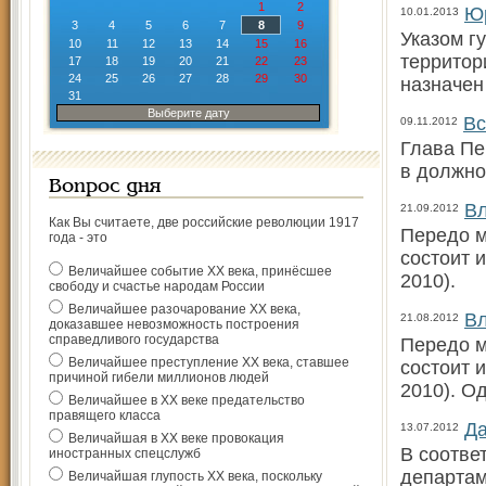
1
2
Юр
10.01.2013
3
4
5
6
7
8
9
Указом г
10
11
12
13
14
15
16
территор
17
18
19
20
21
22
23
24
25
26
27
28
29
30
назначен
31
Выберите дату
Вс
09.11.2012
Глава Пе
в должно
Вопрос дня
Вл
21.09.2012
Как Вы считаете, две российские революции 1917
Передо м
года - это
состоит 
Величайшее событие ХХ века, принёсшее
2010).
свободу и счастье народам России
Величайшее разочарование ХХ века,
Вл
21.08.2012
доказавшее невозможность построения
справедливого государства
Передо м
Величайшее преступление ХХ века, ставшее
состоит 
причиной гибели миллионов людей
2010). О
Величайшее в ХХ веке предательство
правящего класса
Да
13.07.2012
Величайшая в ХХ веке провокация
В соотве
иностранных спецслужб
департам
Величайшая глупость ХХ века, поскольку