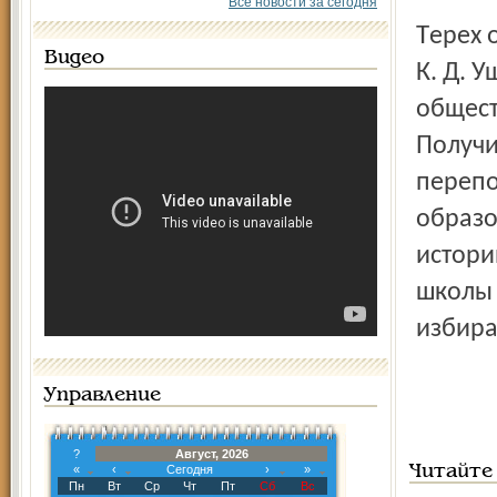
Все новости за сегодня
Терех окончил Ярослав­ский педагогический институт им.
Видео
К. Д. 
общест
Получи
перепо
образо
истори
школы 
избира
Управление
?
Август, 2026
«
‹
Сегодня
›
»
Читайте
Пн
Вт
Ср
Чт
Пт
Сб
Вс