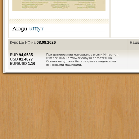
Люди
ищут
Курс ЦБ РФ на
08.08.2026
Наши
EUR
94,0585
При цитировании материалов в сети Интернет,
гиперссылка на www.sevkray.ru обязательна.
USD
81,4077
Ссылка не должна быть закрыта к индексации
EUR/USD
1.16
поисковыми машинами.