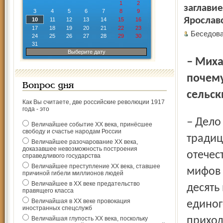
1
2
заглави
3
4
5
6
7
8
9
Ярослав
10
11
12
13
14
15
16
17
18
19
20
21
22
23
Беседова
24
25
26
27
28
29
30
31
Выберите дату
– Михаил Вадимович, давайте для начала уточним:
почему
Вопрос дня
сельск
Как Вы считаете, две российские революции 1917
года - это
– Дело в том, что вопросы развития сельской школы
Величайшее событие ХХ века, принёсшее
свободу и счастье народам России
традиц
Величайшее разочарование ХХ века,
доказавшее невозможность построения
отечес
справедливого государства
Величайшее преступление ХХ века, ставшее
мифов 
причиной гибели миллионов людей
Величайшее в ХХ веке предательство
десять
правящего класса
Величайшая в ХХ веке провокация
единог
иностранных спецслужб
Величайшая глупость ХХ века, поскольку
приход