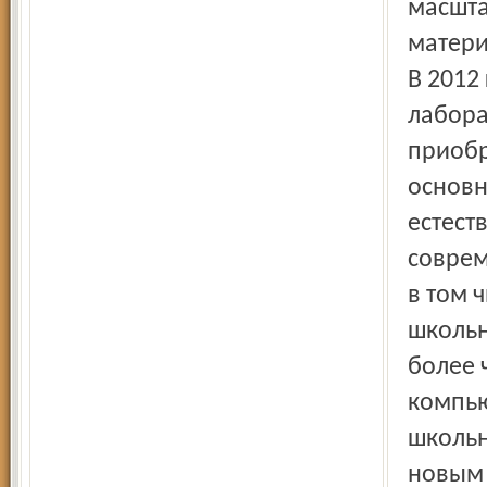
масшта
матери
В 2012
лабора
приобр
основн
естест
соврем
в том 
школьн
более 
компью
школьн
новым 