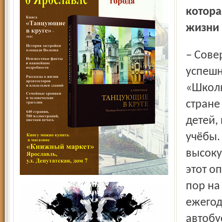
котора
жизни 
– Совершенно верно. С 2001 года в нашей области
успешн
«Школь
стране
детей,
учёбы.
высоку
этот о
пор на
ежегод
автобу