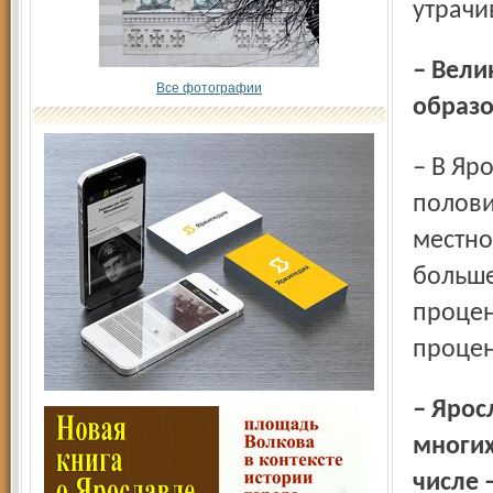
утрачи
– Велик ли процент сельских школ в системе
Все фотографии
образо
– В Ярославской области работают 427 школ, чуть больше
полови
местно
больше
процен
процен
– Ярославская область нередко становится инициатором
многих
числе 