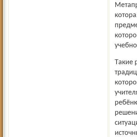
Метапр
котора
предме
которо
учебно
Такие результаты не могут быть обеспечены
традиц
которо
учител
ребёнк
решени
ситуац
источн