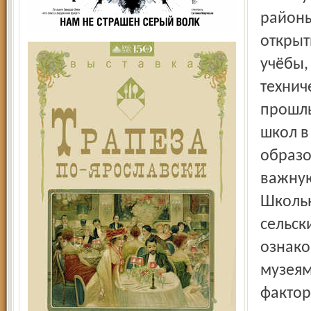
районы
открыт
учёбы,
технич
прошлы
школ в
образо
важную
Школьн
сельск
ознако
музеям
фактор