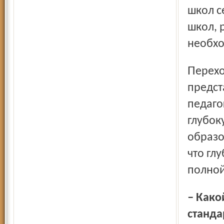
школ с
школ, 
необхо
Переход к новым стандартам общего образования
предст
педаго
глубок
образо
что гл
полной
– Какой принцип лежит в основе образовательных
станда