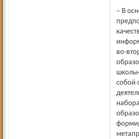
– В основе построения стандартов положен подход,
предпо
качест
информ
во-вто
образо
школьн
собой 
деятел
набора
образо
формир
метапр