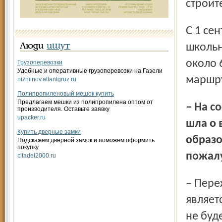
строит
С 1 сентября 2012 года в области эксплуатируется 207
школьн
Люди
ищут
около 
Грузоперевозки
Удобные и оперативные грузоперевозки на Газели
маршр
nizniinov.atlantgruz.ru
Полипропиленовый мешок купить
Предлагаем мешки из полипропилена оптом от
– На состоявшейся межрегиональной конференции речь
производителя. Оставьте заявку
upacker.ru
шла о 
Купить дверные замки
образо
Подскажем дверной замок и поможем оформить
покупку
пожалу
citadel2000.ru
– Переход к новым образовательным стандартам
являет
не буд