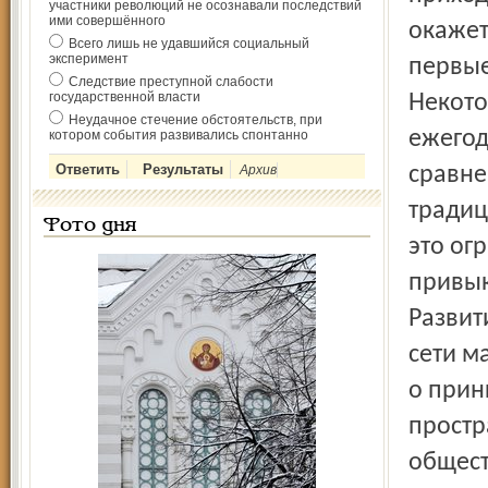
участники революций не осознавали последствий
ими совершённого
окажет
Всего лишь не удавшийся социальный
эксперимент
первые
Следствие преступной слабости
государственной власти
Некото
Неудачное стечение обстоятельств, при
ежегод
котором события развивались спонтанно
Архив
сравне
традиц
Фото дня
это ог
привык
Развит
сети м
о прин
простр
общест