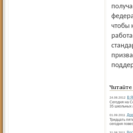
получа
федера
чтобы 
работа
станда
призва
поддер
Читайте
В Я
24.08.2012
Сегодня на С
35 школьных 
Дор
01.09.2011
Тридцать пят
сегодня повез
Вос
31.08.2011