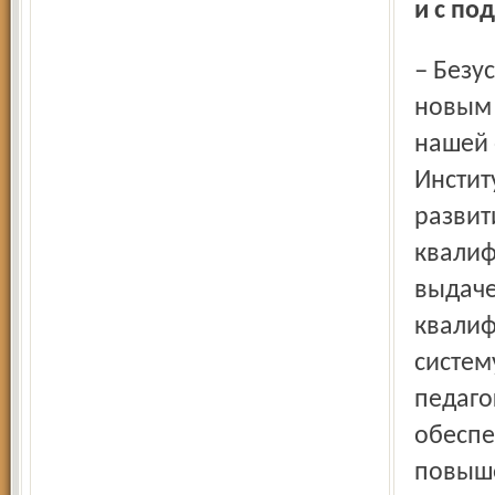
и с по
– Безусловно, ключевой задачей в рамках перехода к
новым 
нашей 
Инстит
развит
квалиф
выдаче
квалиф
систем
педаго
обеспе
повыше