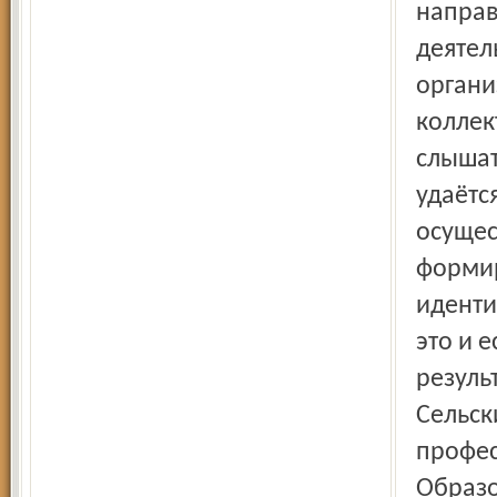
направ
деятел
органи
коллек
слышат
удаётс
осущес
формир
иденти
это и 
резуль
Сельск
профес
Образо