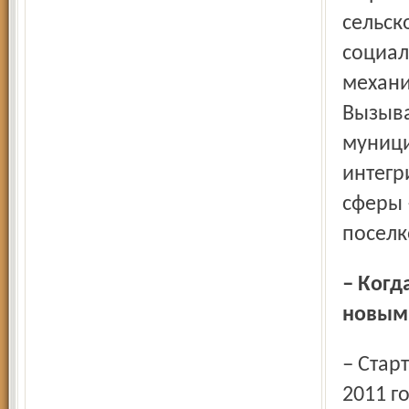
сельск
социал
механи
Вызыва
муници
интегр
сферы 
поселк
– Когда начался переход школ области к работе по
новым
– Старт был дан в прошлом учебном году. С 1 сентября
2011 г