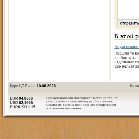
В этой 
Науки юноши
Прошли те вр
изобретателя
отдельные са
уже нельзя ж
Курс ЦБ РФ на
10.08.2026
Наши
EUR
94,8366
При цитировании материалов в сети Интернет,
гиперссылка на www.sevkray.ru обязательна.
USD
82,1665
Ссылка не должна быть закрыта к индексации
EUR/USD
1.15
поисковыми машинами.