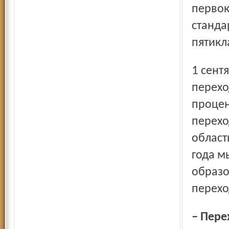
первок
станда
пятикл
1 сентября 2013 года мы планируем организовать
перехо
процен
перехо
области
года м
образо
перехо
– Переход к новым образовательным стандартам связан