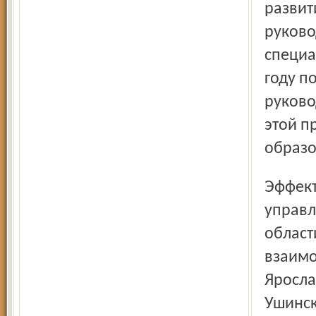
развит
руково
специа
году п
руково
этой п
образо
Эффективные технологии работы с педагогическими и
управл
област
взаимо
Яросла
Ушинск