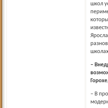
школ у
периме
которы
извест
Яросла
разнов
школах
– Внедрение новых образовательных стандартов вряд ли
возмож
Горохе
– В прошлом году в рамках комплексного проекта
модерн