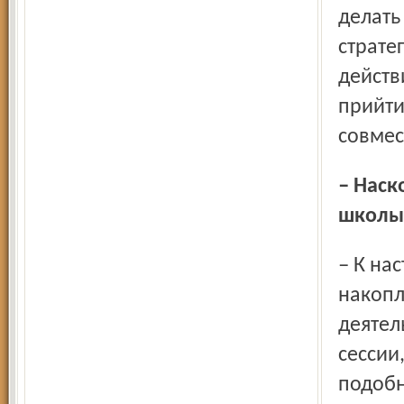
делать
страте
действ
прийти
совмес
– Насколько готовыми к нововведениям оказались
школы 
– К настоящему времени в школах нашей области
накопл
деятел
сессии
подобн