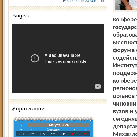
Все новости за сегодня
Видео
конфере
государ
образов
местнос
форума 
содейст
Институт
поддерж
конфере
регионов
органов
чиновни
Управление
вузов и
сегодня
?
Август, 2026
департа
«
‹
Сегодня
›
»
Михаило
Пн
Вт
Ср
Чт
Пт
Сб
Вс