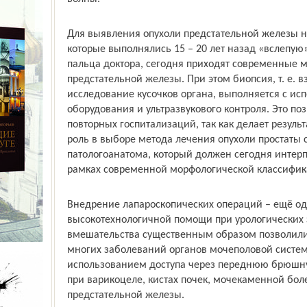
Для выявления опухоли предстательной железы 
которые выполнялись 15 – 20 лет назад «вслепу
пальца доктора, сегодня приходят современные 
предстательной железы. При этом биопсия, т. е. 
исследование кусочков органа, выполняется с и
оборудования и ультразвукового контроля. Это п
повторных госпитализаций, так как делает резул
роль в выборе метода лечения опухоли простаты 
патологоанатома, который должен сегодня интерп
рамках современной морфологической классифик
Внедрение лапароскопических операций – ещё о
высокотехнологичной помощи при урологических
вмешательства существенным образом позволили
многих заболеваний органов мочеполовой систем
использованием доступа через переднюю брюшну
при варикоцеле, кистах почек, мочекаменной боле
предстательной железы.