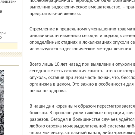
послеоперационного периода. Сегодня большинст
следствий
выполнив эндо­скопическое вмешательство, – тр
й
предстательной железы.
Стремление к предельному уменьшению травмати
при
инвазивности изменило сегодня и подход к лече
о
определённых стадиях и локализациях опухоли се
используются эндоскопические методы лечения.
Всего лишь 10 лет назад при выявлении опухоли 
сегодня же есть основания считать, что в некото
опухоль, оставив при этом часть почки, что, бесс
организма в целом. Это важно в особенности для 
почка не здорова.
В наши дни коренным образом пересматривается
болезни. В прошлое ушли тяжёлые операции, св
разрезов. Сегодня в большинстве случаев удаётся
любого отрезка мочевыделительной системы либо
через мочеиспускательный канал, либо чрескожно