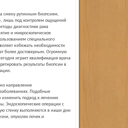
на смену рутинным биопсиям,
ю», лишь под контролем ощущений
методы диагностики рака
взятие и микроскопическое
спользованием специального
озволяет избежать необходимости
ьтат более достоверным. Огромную
сегодня играет квалификация врача
ретировать результаты биопсии в
ации.
дно направление
 заболеваниях. Подобные
 изменить подход к лечению
ы. Эндоскопические операции с
ю стенку выполняются в наши дни
зни, опухолях почек и