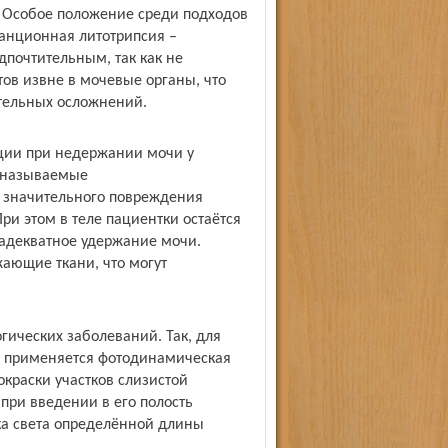
 Особое положение среди подходов
анционная литотрипсия –
почтительным, так как не
ов извне в мочевые органы, что
тельных осложнений.
ции при недержании мочи у
 называемые
 значительного повреждения
ри этом в теле пациентки остаётся
адекватное удержание мочи.
жающие ткани, что могут
гических заболеваний. Так, для
е применяется фотодинамическая
краски участков слизистой
при введении в его полость
ка света определённой длины