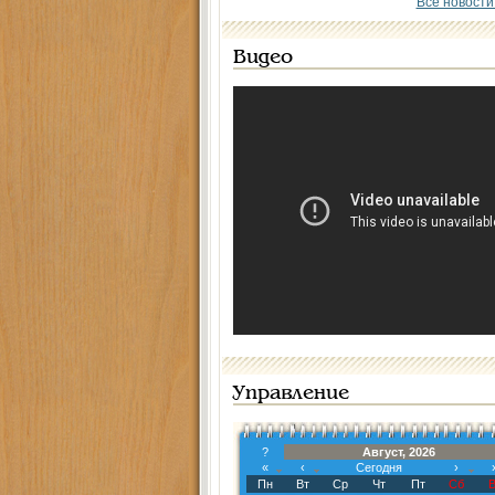
Все новости
Видео
Управление
?
Август, 2026
«
‹
Сегодня
›
Пн
Вт
Ср
Чт
Пт
Сб
В