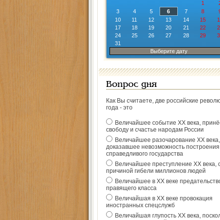
1
3
4
5
6
7
8
10
11
12
13
14
15
1
17
18
19
20
21
22
2
24
25
26
27
28
29
3
31
Выберите дату
Вопрос дня
Как Вы считаете, две российские револ
года - это
Величайшее событие ХХ века, прин
свободу и счастье народам России
Величайшее разочарование ХХ века,
доказавшее невозможность построения
справедливого государства
Величайшее преступление ХХ века, 
причиной гибели миллионов людей
Величайшее в ХХ веке предательств
правящего класса
Величайшая в ХХ веке провокация
иностранных спецслужб
Величайшая глупость ХХ века, поско