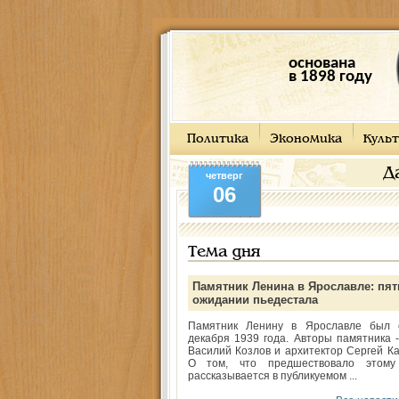
основана
в 1898 году
Политика
Экономика
Культ
Д
четверг
06
Тема дня
Памятник Ленина в Ярославле: пят
ожидании пьедестала
Памятник Ленину в Ярославле был 
декабря 1939 года. Авторы памятника -
Василий Козлов и архитектор Сергей Ка
О том, что предшествовало этому
рассказывается в публикуемом ...