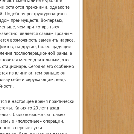
еняют «менталитет» уролога:
и остаются прежними, однако те
й. Подобная реструктуризация в
дом преимуществ. Во-первых,
меньше, чем при «открытых»
 известно, является самым грозным
ется возможность заменить наркоз,
ектов, на другие, более щадящие
вления послеоперационной раны, а
ановится менее длительным, что
 стационаре. Сегодня это особенно
тся из клиники, тем раньше он
ользу себе и окружающим, ведь
бности.
ся в настоящее время практически
емы. Каких-то 20 лет назад
железы было возможным только
ываемые «полостные» операции,
енно в первые сутки