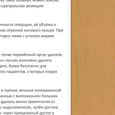
ву таких больных можно помочь,
ансуретральную резекцию
чности операции, её объёма и
нию опухолей мочевого пузыря. При
годня также с успехом широко
в почке поражённый орган удаляли,
рых случаях возможно удалить
порно, более безопасно для
тех пациентов, у которых вторая
 и тактика лечения мочекаменной
язанные с выполнением больших
 удалить камни практически из
 эндоскопически, путём доступа
, через пункционный доступ в