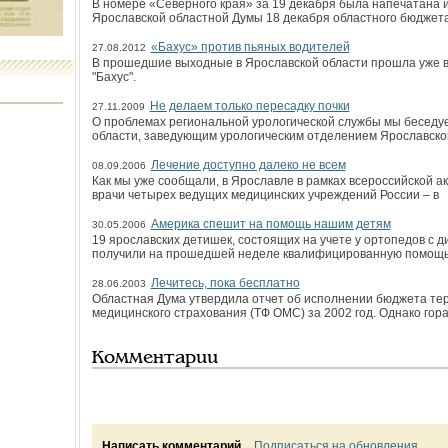
В номере «Северного края» за 19 декабря была напечатана
Ярославской областной Думы 18 декабря областного бюджета 
«Бахус» против пьяных водителей
27.08.2012
В прошедшие выходные в Ярославской области прошла уже в
"Бахус".
Не делаем только пересадку почки
27.11.2009
О проблемах региональной урологической службы мы беседуе
области, заведующим урологическим отделением Ярославско
Лечение доступно далеко не всем
08.09.2006
Как мы уже сообщали, в Ярославле в рамках всероссийской а
врачи четырех ведущих медицинских учреждений России – в
Америка спешит на помощь нашим детям
30.05.2006
19 ярославских детишек, состоящих на учете у ортопедов с 
получили на прошедшей неделе квалифицированную помощь 
Лечитесь, пока бесплатно
28.06.2003
Областная Дума утвердила отчет об исполнении бюджета те
медицинского страхования (ТФ ОМС) за 2002 год. Однако гор
Комментарии
Написать комментарий
Подписаться на обновления