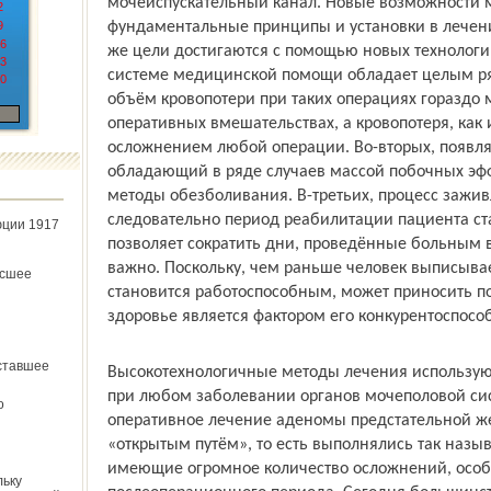
мочеиспускательный канал. Новые возможности м
2
9
фундаментальные принципы и установки в лечени
6
же цели достигаются с помощью новых технологи
3
системе медицинской помощи обладает целым ря
0
объём кровопотери при таких операциях гораздо 
оперативных вмешательствах, а кровопотеря, как
осложнением любой операции. Во-вторых, появля
обладающий в ряде случаев массой побочных эфф
методы обезболивания. В-третьих, процесс зажи
следовательно период реабилитации пациента ст
юции 1917
позволяет сократить дни, проведённые больным в
важно. Поскольку, чем раньше человек выписывае
ёсшее
становится работо­способным, может приносить п
здоровье является фактором его конкурентоспосо
ставшее
Высокотехнологичные методы лечения используют
при любом заболевании органов мочеполовой сист
о
оперативное лечение аденомы предстательной 
«открытым путём», то есть выполнялись так наз
имеющие огромное количество осложнений, особ
льку