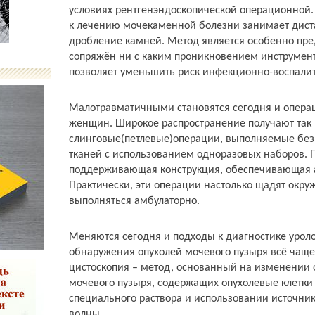
условиях рентгенэндоскопической операционной.
к лечению мочекаменной болезни занимает дист
дробление камней. Метод является особенно пред
сопряжён ни с каким проникновением инструмент
позволяет уменьшить риск инфекционно-воспали
Малотравматичными становятся сегодня и опера
женщин. Широкое распространение получают так
слинговые(петлевые)операции, выполняемые без
тканей с использованием одноразовых наборов. П
поддерживающая конструкция, обеспечивающая 
Практически, эти операции настолько щадят окру
выполняться амбулаторно.
Меняются сегодня и подходы к диагностике уроло
обнаружения опухолей мочевого пузыря всё чащ
цистоскопия – метод, основанный на изменении о
мочевого пузыря, содержащих опухолевые клетки 
специального раствора и использовании источни
волны.