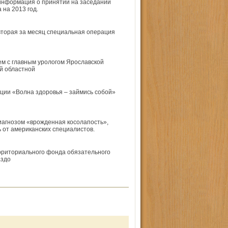
 информация о принятии на заседании
на 2013 год.
торая за месяц специальная операция
м с главным урологом Ярославской
й областной
кции «Волна здоровья – займись собой»
диагнозом «врожденная косолапость»,
от американских специалистов.
рриториального фонда обязательного
аздо