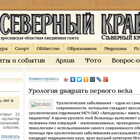
ура
Спорт
Общество
Образование
Медицина
Ис
аты и события
Архив
Фото
Вопрос-
Комментировать
Урология двадцать первого века
ь лет в
Урологические заболевания – одни из сам
современности, которыми страдают яросла
урологических отделениях МСЧ ОАО «Автодизель» ежего
открыт 23
пациентов! А врачи-урологи этой больницы выполняют з
 скульптор
пачинский.
половина этих операций – малоинвазивные, проводим
 событию,
технологиям с использованием самого современного об
помощи при урологических заболеваниях рассказывает 
прочитать
кандидат медицинских наук, врач высшей категории И