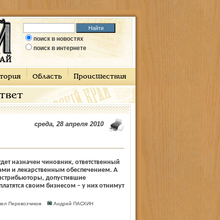
поиск в новостях
поиск в интернете
тория
Область
Происшествия
ответ
среда, 28 апреля 2010
дет назначен чиновник, ответ­ственный
ами и лекарственным обеспечением. А
дистрибьюторы, допустившие
латятся своим бизнесом – у них отнимут
авел Перевозчиков
Андрей ПАСХИН