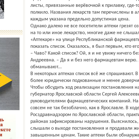
листы, привязанные верёвочкой к прилавку, где-т
полкило. Названия лекарств там перечислены в а
каждым указана предельно допустимая цена.
Однако далеко не все посетители аптеки грезят 
на то или иное лекарство, многие даже не слышал
«Аптекаре» на улице Республиканской фармацевт
показать список. Оказалось, я был первым, кто ег
– Чаво? Какой список? Ой, я и не увижу ничего бе
Андреевна. – Да я и без него фармацевтам верю. 
обманывают...
В некоторых аптеках список всё же спрашивают. В
более юридически подкованные и менее доверчи
Чтобы обсудить ход реализации постановления на
губернатор Ярославской области Сергей Алексееви
руководителями фармацевтических компаний. На 
совсем не так безоблачно, как в Ярославле. В хо
Росздравнадзором по Ярославской области, прак
районах зафиксированы нарушения. Выяснилось,
слышали о выходе постановления и продавали ж
завышенным ценам. Такие аптеки были обнаружен