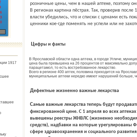
2
розничные цены, чем в нашей аптеке, поэтому он
9
В регионах картина пёстрая. Так, проверив после 
6
власти убедились, что и списки с ценами есть пок
3
0
ценники кое-где поменять не успели или не захот
Цифры и факты
В Ярославской области одна аптека, в городе Угличе, муници
юции 1917
цена была превышена на 26 процентов от максимально допу
парацетамол, то есть востребованное лекарство.
Всего в регионе 400 аптек, половина приходится на Ярослав
муниципальные аптеки нередко имеют нарушений больше, ч
ёсшее
Дефектные жизненно важные лекарства
ставшее
Самые важные лекарства теперь будут продаваться в аптеках по строго
фиксированной цене. С 1 апреля во всех аптека
о
вывешены реестры ЖНВЛС (жизненно необходим
средств), надбавки на которые урегулированы 
сфере здравоохранения и социального развития.
льку