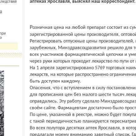
аптеках Ярославля, выяснял наш корреспондент.
следствий
й
Розничная цена на любой препарат состоит из суммы предельной
при
зарегистрированной цены производителя, оптово
о
Регистрировать отпускные цены производителей, к
зарубежных, Минздравсоцразвития решило для то
всех участников фармацевтической цепочки и ум
через руки которых проходит лекарство по пути от
На 1 апреля зарегистрировано 5769 торговых н
лекарств, на которые распространено ограничени
быть доступен каждому.
Опасения, что с вступлением в силу постановлен
для прописания цен без малого шести тысяч лекар
оправдались. Эту работу сделало Минздравсоцраз
своём сайте. Фармацевтам достаточно было просто
По цене, указанной в реестре, можно будет покупа
с такой периодичностью планируется пересматри
Во всех полутора десятках аптек Ярославля, в ко
предлагали моему вниманию заветный список. Гд