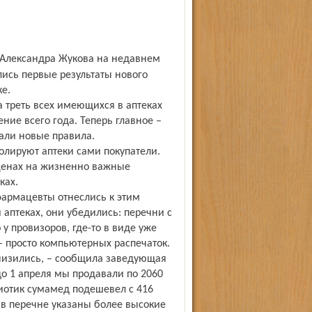
ись первые результаты нового
е.
а треть всех имеющихся в аптеках
ние всего года. Теперь главное –
али новые правила.
олируют аптеки сами покупатели.
ценах на жизненно важные
ках.
фармацевты отнеслись к этим
 аптеках, они убедились: перечни с
у провизоров, где-то в виде уже
 просто компьютерных распечаток.
низились, – сообщила заведующая
до 1 апреля мы продавали по 2060
ибиотик сумамед подешевел с 416
 в перечне указаны более высокие