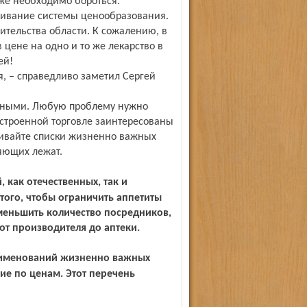
кже необходимо бороться.
живание системы ценообразования.
вительства области. К сожалению, в
 цене на одно и то же лекарство в
ей!
, – справедливо заметил Сергей
отными. Любую проблему нужно
остроенной торговле заинтересованы
шивайте списки жизненно важных
ряющих лежат.
ого, чтобы ограничить аппетиты
меньшить количество посредников,
от производителя до аптеки.
ие по ценам. Этот перечень