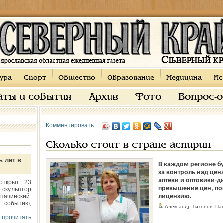
ура
Спорт
Общество
Образование
Медицина
Ис
аты и события
Архив
Фото
Вопрос-
Комментировать
Сколько стоит в стране аспирин
ь лет в
В каждом регионе бу
за контроль над цен
аптеки и оптовики-
открыт 23
превышение цен, поп
 скульптор
пачинский.
лицензию.
 событию,
Александр Тихонов, П
прочитать