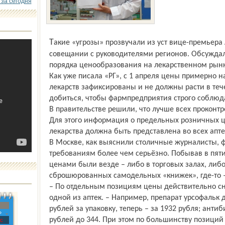
 за сегодня
Такие «угрозы» прозвучали из уст вице-премьера Александра Жукова на недавнем
совещании с руководителями регионов. Обсуждал
порядка ценообразования на лекарственном рынк
Как уже писала «РГ», с 1 апреля цены примерно н
лекарств зафиксированы и не должны расти в тече
добиться, чтобы фармпредприятия строго соблюд
В правительстве решили, что лучше всех проконтр
Для этого информация о предельных розничных 
лекарства должна быть представлена во всех апте
В Москве, как выяснили столичные журналисты, 
требованиям более чем серьёзно. Побывав в пяти
ценами были везде – либо в торговых залах, либо 
сброшюрованных самодельных «книжек», где-то –
– По отдельным позициям цены действительно с
одной из аптек. – Например, препарат урсофальк 
рублей за упаковку, теперь – за 1932 рубля; ант
»
рублей до 344. При этом по большинству позиций
с