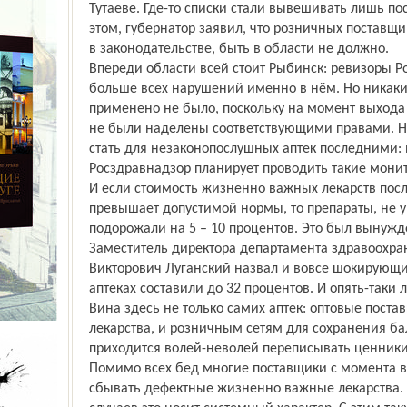
Тутаеве. Где-то списки стали вывешивать лишь по
этом, губернатор заявил, что розничных поставщ
в законодательстве, быть в области не должно.
Впереди области всей стоит Рыбинск: ревизоры 
больше всех нарушений именно в нём. Но никаки
применено не было, поскольку на момент выход
не были наделены соответствующими правами. Н
стать для незаконопослушных аптек последними: и
Росздравнадзор планирует проводить такие монит
И если стоимость жизненно важных лекарств пос
превышает допустимой нормы, то препараты, не 
подорожали на 5 – 10 процентов. Это был вынужд
Заместитель директора департамента здравоохра
Викторович Луганский назвал и вовсе шокирующ
аптеках составили до 32 процентов. И опять-таки 
Вина здесь не только самих аптек: оптовые пост
лекар­ства, и розничным сетям для сохранения ба
приходится волей-неволей переписывать ценники
Помимо всех бед многие поставщики с момента в
сбывать дефектные жизненно важные лекарства.