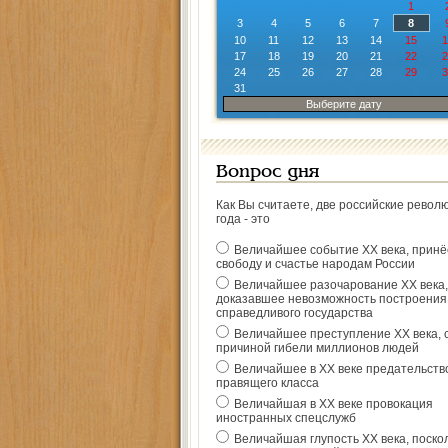
1
3
4
5
6
7
8
10
11
12
13
14
15
1
17
18
19
20
21
22
2
24
25
26
27
28
29
3
31
Выберите дату
Вопрос дня
Как Вы считаете, две российские револ
года - это
Величайшее событие ХХ века, прин
свободу и счастье народам России
Величайшее разочарование ХХ века,
доказавшее невозможность построения
справедливого государства
Величайшее преступление ХХ века, 
причиной гибели миллионов людей
Величайшее в ХХ веке предательств
правящего класса
Величайшая в ХХ веке провокация
иностранных спецслужб
Величайшая глупость ХХ века, поско