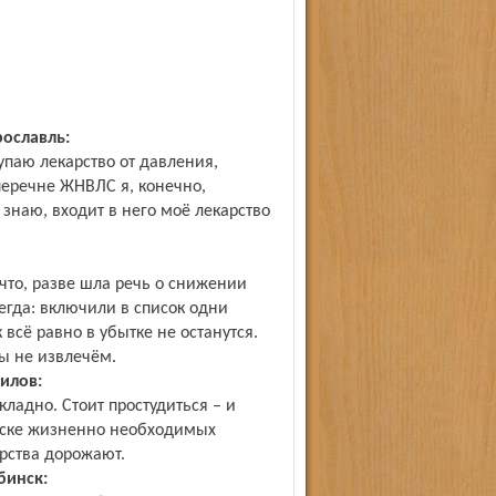
ославль:
упаю лекарство от давления,
перечне ЖНВЛС я, конечно,
 знаю, входит в него моё лекарство
 что, разве шла речь о снижении
сегда: включили в список одни
всё равно в убытке не останутся.
мы не извлечём.
илов:
кладно. Стоит простудиться – и
писке жизненно необходимых
арства дорожают.
бинск: