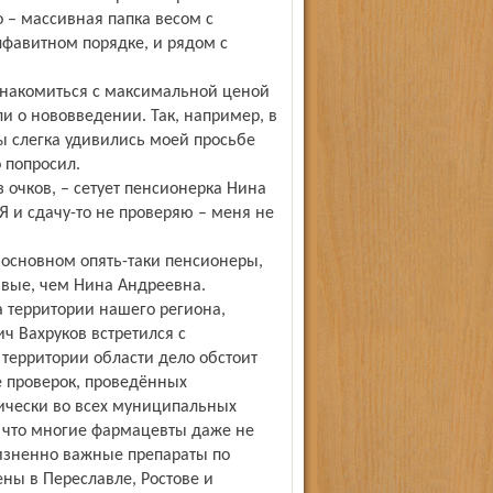
о – массивная папка весом с
лфавитном порядке, и рядом с
ознакомиться с максимальной ценой
и о нововведении. Так, например, в
ы слегка удивились моей просьбе
о попросил.
з очков, – сетует пенсионерка Нина
Я и сдачу-то не проверяю – меня не
 основном опять-таки пенсионеры,
вые, чем Нина Андреевна.
 территории нашего региона,
ч Вахруков встретился с
территории области дело обстоит
де проверок, проведённых
тически во всех муниципальных
 что многие фармацевты даже не
изненно важные препараты по
ы в Переславле, Ростове и