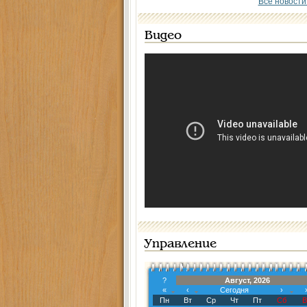
Все новости
Видео
Управление
?
Август, 2026
«
‹
Сегодня
›
Пн
Вт
Ср
Чт
Пт
Сб
В