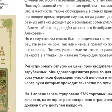
случаев это носит системный характер. С этим та
Пожалуй, главный путь решения проблем – нала
Это, в частности, также обсуждалось в стенах пра
настоящее время нередки случаи, когда разница в
разных аптеках доходит до нескольких сотен рубл
– Аптечный рынок доведён до полного безобразия
Алексеевич.
Но и покупателям нужно быть юридически грам
решать всем миром. Так или иначе, в грамотно п
все стороны. Потому, уважаемые читатели, спра
лекарств в аптеках. Они там не только для прове
Регистрировать отпускные цены производителей, как отечественных, так и
зарубежных, Минздравсоцразвития решило для т
всех участников фармацевтической цепочки и у
через руки которых проходит лекарство по пути 
На 1 апреля зарегистрировано 5769 торговых наименований жизненно важных
лекарств, на которые распространено ограничен
должен быть доступен каждому.