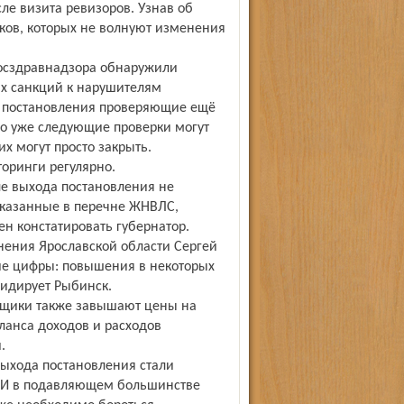
сле визита ревизоров. Узнав об
иков, которых не волнуют изменения
Росздравнадзора обнаружили
х санк­ций к нарушителям
а постановления проверяющие ещё
о уже следующие проверки могут
х могут просто закрыть.
оринги регулярно.
ле выхода постановления не
указанные в перечне ЖНВЛС,
ен констатировать губернатор.
нения Ярославской области Сергей
ие цифры: повышения в некоторых
лидирует Рыбинск.
авщики также завышают цены на
ланса доходов и расходов
.
ыхода постановления стали
 И в подавляющем большинстве