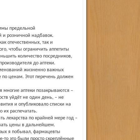
й и розничной надбавок.
ак отечественных, так и
го, чтобы ограничить аппетиты
еньшить количество посредников,
 производителя до аптеки.
аименований жизненно важных
е по ценам. Этот перечень должен
ия многие аптеки позакрываются –
ств уйдёт не один день, – не
вития и опубликовало списки на
 их распечатать.
ть лекарства по крайней мере год –
вать цены в дальнейшем.
торых я побывал, фармацевты
е-то это были просто скреплённые