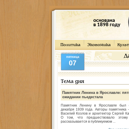
основана
в 1898 году
Политика
Экономика
Культ
Д
пятница
07
Тема дня
Памятник Ленина в Ярославле: пят
ожидании пьедестала
Памятник Ленину в Ярославле был 
декабря 1939 года. Авторы памятника -
Василий Козлов и архитектор Сергей Ка
О том, что предшествовало этому
рассказывается в публикуемом ...