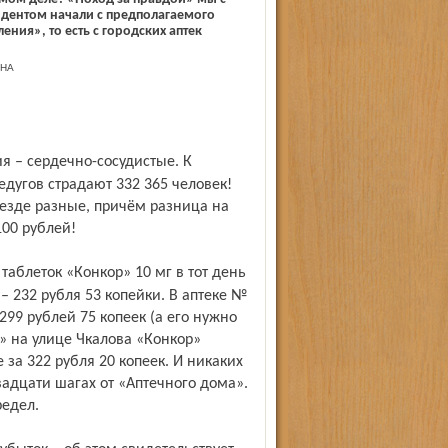
дентом начали с предполагаемого
ения», то есть с городских аптек
ИНА
едугов страдают 332 365 человек!
везде разные, причём разница на
100 рублей!
– 232 рубля 53 копейки. В аптеке №
299 рублей 75 копеек (а его нужно
» на улице Чкалова «Конкор»
 за 322 рубля 20 копеек. И никаких
адцати шагах от «Аптечного дома».
редел.