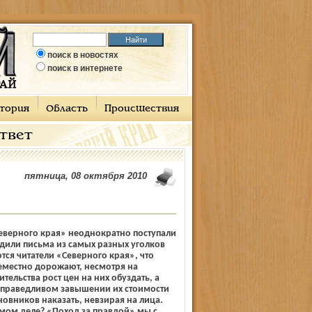
поиск в новостях
поиск в интернете
тория
Область
Происшествия
ответ
пятница, 08 октября 2010
еверного края» неоднократно поступали
дили письма из самых разных уголков
тся читатели «Северного края», что
еместно дорожают, несмотря на
тельства рост цен на них обуздать, а
справедливом завышении их стоимости
новников наказать, невзирая на лица.
самом деле? «Поход за правдой» мы с