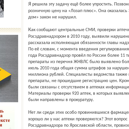
Я решила эту задачу ещё более упростить. Позвонила по 003 и узнала максимальную
розничную цену на «Лозап плюс». Она оказалась 
дом» закон не нарушил.
Как сообщают центральные СМИ, проверки аптечных учреждений, проведённые
Росздравнадзором в 2010 году, выявили нарушени
рассказала исполняющая обязанности главы надз
По её словам, с момента введения регулирования 
года Росздравнадзор провёл по России более 11 
препараты из перечня ЖНВЛС было выявлено более
июль 2010 года общая сумма штрафов за нарушен
миллиона рублей. Специалисты ведомства также в
препараты, не прошедшие регистрацию цен. Кроме
были связаны с отсутствием в аптеках информац
Материалы проверки 920 аптек, в которых выявл
были направлены в прокуратуру.
Нет ли среди этих особо провинившихся фармацевтов наших земляков и вообще
хорошо ли у нас аптеки проверяются? Этот вопрос
Росздравнадзора по Ярославской области, провиз