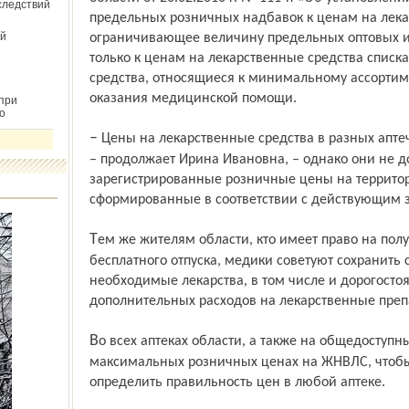
следствий
предельных розничных надбавок к ценам на лека
й
ограничивающее величину предельных оптовых и
только к ценам на лекарственные сред­ства списк
средства, относящиеся к минимальному ассортим
оказания медицинской помощи.
при
о
– Цены на лекарственные средства в разных аптечных учреждениях могут отличаться,
– продолжает Ирина Ивановна, – однако они не
зарегистрированные розничные цены на территор
сформированные в соответствии с действующим 
Тем же жителям области, кто имеет право на получение лекарств из перечня для
бесплатного отпуска, медики советуют сохранить 
необходимые лекарства, в том числе и дорогостоя
дополнительных расходов на лекар­ственные преп
Во всех аптеках области, а также на общедоступных сайтах размещена информация о
максимальных розничных ценах на ЖНВЛС, чтобы
определить правильность цен в любой аптеке.