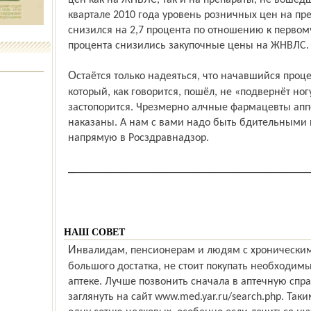
цен как на ЖНВЛС, так и на препараты, не вошед
квартале 2010 года уровень розничных цен на п
снизился на 2,7 процента по отношению к первому
процента снизились закупочные цены на ЖНВЛС.
Остаётся только надеяться, что начавшийся процесс по обузданию цен на лекарства,
который, как говорится, пошёл, не «подвернёт н
застопорится. Чрезмерно алчные фармацевты апп
наказаны. А нам с вами надо быть бдительными и,
напрямую в Росздравнадзор.
___________________________________________
НАШ СОВЕТ
Инвалидам, пенсионерам и людям с хроническими заболеваниями, не имеющим
большого достатка, не стоит покупать необходим
аптеке. Лучше позвонить сначала в аптечную спра
заглянуть на сайт www.med.yar.ru/search.php. Та