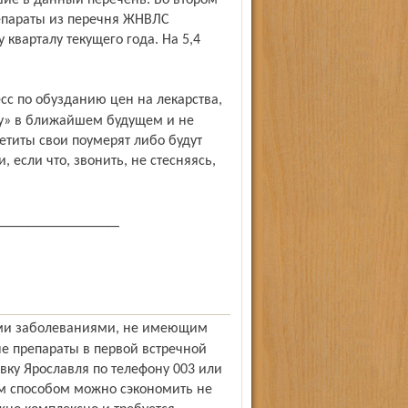
шие в данный перечень. Во втором
репараты из перечня ЖНВЛС
 кварталу текущего года. На 5,4
огу» в ближайшем будущем и не
етиты свои поумерят либо будут
 если что, звонить, не стесняясь,
_________________
ые препараты в первой встречной
вку Ярославля по телефону 003 или
ким способом можно сэкономить не