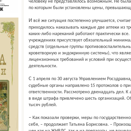
человеку не представлялось возможным. Не была 
по которым были установлены цены, превышающ
И всё же ситуация постепенно улучшается, считает Тать­яна Борисовна. Если в апреле
приходилось наказывать каждые две аптеки из тр
каких-либо нареканий работают практически все. 
учреждениях присутствует обязательный минима
средств (отдельные группы противовоспалительны
кроветворную и эндокринную системы), что явля
лицензионных требований и условий при осущес
деятельности.
С 1 апреля по 30 августа Управлением Росздравнадзора по Ярославской области в
судебные органы направлено 15 протоколов о пр
ответственности. Рассмотрено двенадцать дел. К
в виде штрафа привлечено шесть организаций. О
тысяч рублей.
– Как показали проверки, меры по государственному регулированию цен оправдали
себя, – продолжает Татьяна Борисовна. – Произо