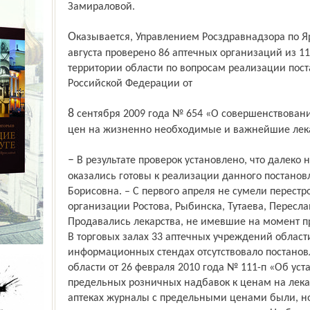
Замираловой.
Оказывается, Управлением Росздравнадзора по Ярославской области с 1 апреля по 30
августа проверено 86 аптечных организаций из 1
территории области по вопросам реализации пос
Российской Федерации от
8 сентября 2009 года № 654 «О совершенствовании государ­ственного регулирования
цен на жизненно необходимые и важнейшие лека
– В результате проверок установлено, что далеко не все аптечные организации
оказались готовы к реализации данного постановл
Борисовна. – С первого апреля не сумели перест
организации Ростова, Рыбинска, Тутаева, Пересла
Продавались лекарства, не имевшие на момент п
В торговых залах 33 аптечных учреждений област
информационных стендах отсутствовало постанов
области от 26 февраля 2010 года № 111-п «Об ус
предельных розничных надбавок к ценам на лека
аптеках журналы с предельными ценами были, но