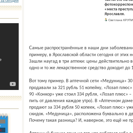
 за сегодня
фотокорреспон
«места преступл
Ярославля.
Светлана КРУП
Самые распространённые в наши дни заболевания – сердечно-сосудистые. К
примеру, в Ярославской области сегодня от этих н
Зашли наугад в три аптеки: цены действительно 
одно и то же лекарственное средство доходит до 
Вот тому пример. В аптечной сети «Медуница» 30 таблеток «Конкор» 10 мг в тот день
продавали за 321 рубль 51 копейку, «Лозап плюс» 
90 «Конкор» уже стоил 334 рубля, «Лозап плюс» – 
пить от давления каждое утро). В «Аптечном доме
продают за 334 рубля 50 копеек, «Лозап плюс» уже
скидок. «Медуница», расположена буквально в дв
Почему такая разница? И, наверное, это ещё не п
»
с