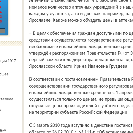
Аптечный бизнес явно не тот, что работает себе в убыток – об этом свидетельствует
2
9
немалое количество аптечных учреждений в наших
6
каждом углу аптека, а то и две, как, например, на
3
Ярославле. Как же можно обуздать цены в аптека
0
– В целях обеспечения граждан доступными по цене и ассортименту лекарственными
средствами осуществляется государственное рег
необходимые и важнейшие лекарственные средст
утверждён распоряжением Правительства РФ от 30.
первый заместитель директора департамента зд
юции 1917
Ярославской области Ирина Ивановна Груздева.
ёсшее
В соответствии с постановлением Правительства РФ №654 от 8 августа 2009 года «О
совершенствовании государственного регулиров
и важнейшие лекарственные средства» с 1 апре
ставшее
осуществляться только по ценам, не превышающ
отпускные цены производителей с учётом предел
о
на территории субъекта Российской Федерации.
С 5 марта 2010 года вступило в действие постановление правительства Ярославской
льку
области от 26.02.2010 г. № 111-п «Об установлен