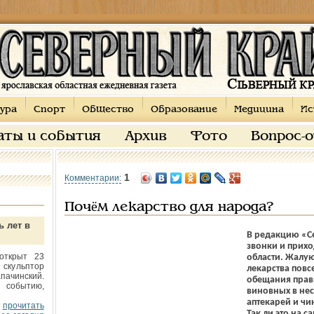
ура
Спорт
Общество
Образование
Медицина
Ис
аты и события
Архив
Фото
Вопрос-
1
Комментарии:
Почём лекарство для народа?
ь лет в
В редакцию «С
звонки и прихо
открыт 23
области. Жалую
 скульптор
лекарства повс
пачинский.
обещания прави
 событию,
виновных в не
аптекарей и чи
прочитать
Так ли это на 