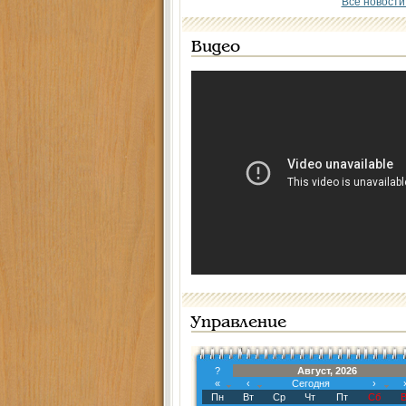
Все новости
Видео
Управление
?
Август, 2026
«
‹
Сегодня
›
Пн
Вт
Ср
Чт
Пт
Сб
В