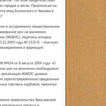
 городах и весях. Практически на
 углу улиц Белинского и Чкалова в
х?
улирование цен на жизненно
ва (ЖНВЛС), перечень которых
12.2009 года № 2135-Р, – поясняет
равоохранения и фармации
ания цен на жизненно необходимые
ля реализация ЖНВЛС должна
им зарегистрированные предельные
ьных торговых надбавок, принятых
ии предельных оптовых и