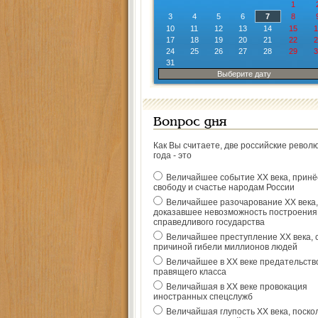
1
3
4
5
6
7
8
10
11
12
13
14
15
1
17
18
19
20
21
22
2
24
25
26
27
28
29
3
31
Выберите дату
Вопрос дня
Как Вы считаете, две российские револ
года - это
Величайшее событие ХХ века, прин
свободу и счастье народам России
Величайшее разочарование ХХ века,
доказавшее невозможность построения
справедливого государства
Величайшее преступление ХХ века, 
причиной гибели миллионов людей
Величайшее в ХХ веке предательств
правящего класса
Величайшая в ХХ веке провокация
иностранных спецслужб
Величайшая глупость ХХ века, поско