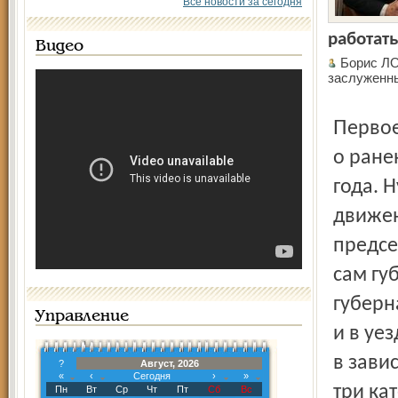
Все новости за сегодня
работать
Видео
Борис ЛО
заслуженн
Первое упоминание о Ярославском обществе попечения
о ране
года. 
движен
предсе
сам гу
губерн
Управление
и в уе
в зави
?
Август, 2026
«
‹
Сегодня
›
»
три ка
Пн
Вт
Ср
Чт
Пт
Сб
Вс