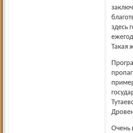
заключ
благот
здесь 
ежегод
Такая 
Программа «Мы с тобой одной крови» имеет целью
пропаг
пример
госуда
Тутаев
Дровен
Очень важной в деятельности Красного Креста является