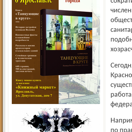
сократ
числен
общест
санита
подобн
хозрас
Сегодня в состав областной организации общества
Красно
сущест
работа
федера
Например, федеральная программа «Мир вокруг тебя»
по пра