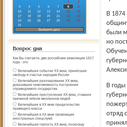
1
2
3
4
5
6
7
8
9
10
11
12
13
14
15
16
В 1874 году общество Красного Креста сформировало и
17
18
19
20
21
22
23
24
25
26
27
28
29
30
общину
31
Выберите дату
были м
но пос
Вопрос дня
Обучен
Как Вы считаете, две российские революции 1917
губерн
года - это
Алекси
Величайшее событие ХХ века, принёсшее
свободу и счастье народам России
Величайшее разочарование ХХ века,
В годы русско-японской войны (1904 г.) Ярославское
доказавшее невозможность построения
справедливого государства
губерн
Величайшее преступление ХХ века, ставшее
причиной гибели миллионов людей
пожерт
Величайшее в ХХ веке предательство
правящего класса
отряд 
Величайшая в ХХ веке провокация
иностранных спецслужб
принял
Величайшая глупость ХХ века, поскольку