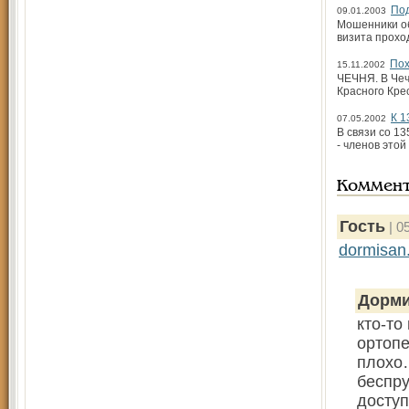
Под
09.01.2003
Мошенники об
визита прохо
Пох
15.11.2002
ЧЕЧНЯ. В Че
Красного Кре
К 1
07.05.2002
В связи со 1
- членов это
Коммен
Гость
| 0
dormisan.
Дорм
кто-то
ортопе
плохо…
беспру
доступ