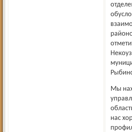
отделе
обусло
взаим
районо
отмети
Некоуз
муници
Рыбинс
Мы находим поддержку и понимание наших проблем в
управл
област
нас хо
профил