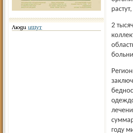
растут
2 тысяч до почти 17 тысяч человек. Наиболее активными
Люди
ищут
коллек
област
больни
Региональная программа «Помоги ближнему»
заключ
беднос
одеждо
лечения
суммар
году м