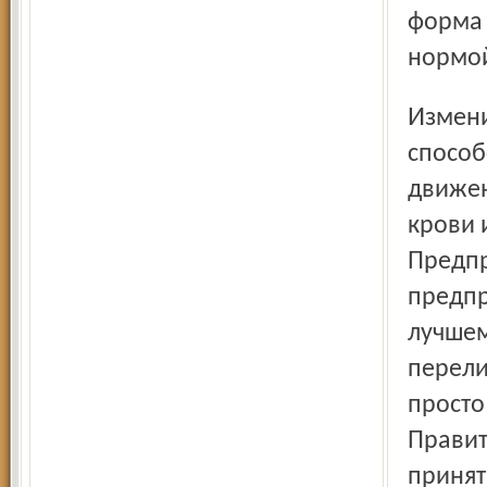
форма 
нормо
Изменившаяся экономическая система не только не
способ
движен
крови 
Предпр
предпр
лучшем
перели
просто
Правит
принят