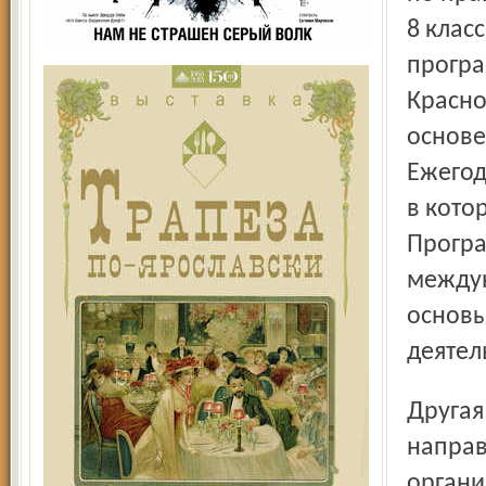
8 клас
програ
Красно
основе
Ежегод
в кото
Програ
междун
основы
деятел
Другая федеральная программа, «Членский билет»,
направ
органи