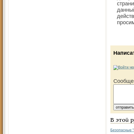
стран
данный
дейст
проси
Написа
Сообще
В этой 
Безопасные "