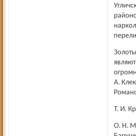
Угличс
районо
наркол
перели
Золотым фондом региональной организации РКК
являют
огромн
А. Клек
Романо
Т. И.
О. Н. Меняйленко, Г. А. Жукова, Д. Н. Дубицкий, И. В.