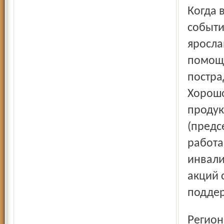
Когда 
событи
яросла
помощи
постра
Хорошо
продук
(предс
работа
инвали
акций 
поддер
Региональная программа «Не хлебом единым»