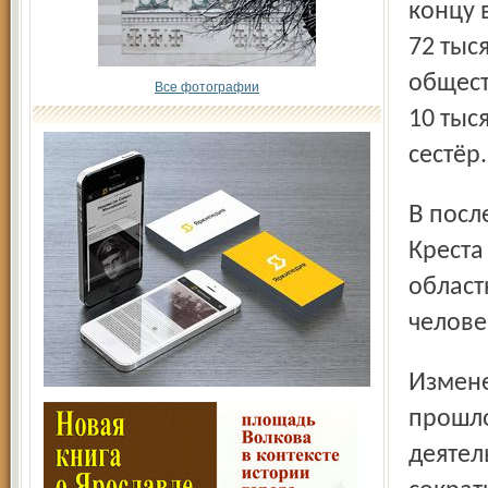
концу 
72 тыс
общест
Все фотографии
10 тыс
сестёр.
В послевоенный период расцветом общества Красного
Креста
област
челове
Изменения, происшедшие в стране на рубеже 90-х годов
прошло
деятел