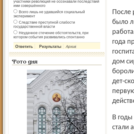
участники революций не осознавали последствий
ими совершённого
После революции 1917 года общество Красного Креста не
Всего лишь не удавшийся социальный
эксперимент
было л
Следствие преступной слабости
государственной власти
работа
Неудачное стечение обстоятельств, при
котором события развивались спонтанно
года п
Архив
госпит
дом си
Фото дня
бороли
дет-ск
первую
действ
В годы Великой Отечественной войны члены общества
стали 