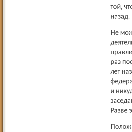
той, ч
назад.
Не может не сказываться и отсутствие внимания к
деятел
правле
раз по
лет на
федера
и нику
заседа
Разве 
Положительным результатам, которые региональное