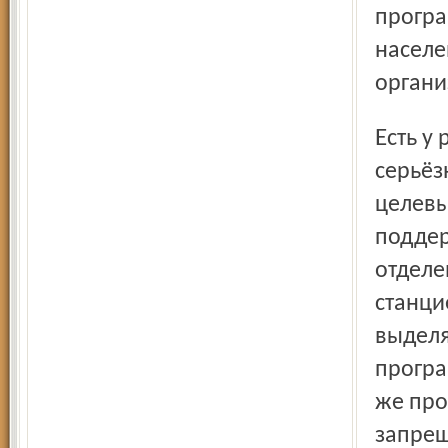
програ
населе
органи
Есть у региональной организации РКК и довольно
серьёз
целевы
поддер
отделе
станци
выделя
програ
же про
запрещ