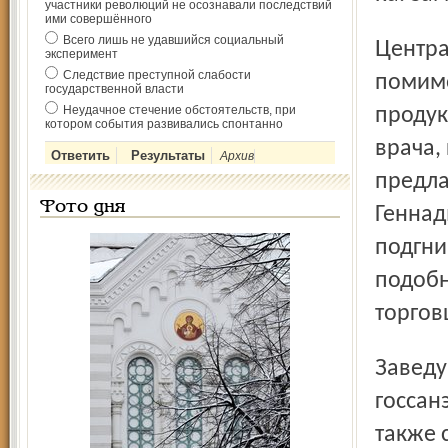
участники революций не осознавали последствий
ими совершённого
Всего лишь не удавшийся социальный
Центрального рынка Владимир Лапшин говорит, что
эксперимент
Следствие преступной слабости
помимо
государственной власти
Неудачное стечение обстоятельств, при
продук
котором события развивались спонтанно
врача,
Архив
предла
Фото дня
Геннад
подгни
подобн
торгов
Заведующая отделом гигиены питания центра
госсан
также 