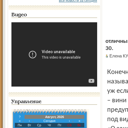
Все новости за сегодня
Видео
отличны
30.
Елена К
Конечно, выбор покупатель делает сам. Никто, что
называ
уж есл
– вини
Управление
предуп
?
Август, 2026
под ви
«
‹
Сегодня
›
»
Пн
Вт
Ср
Чт
Пт
Сб
Вс