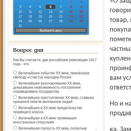
«О защ
1
2
3
4
5
6
7
8
9
говори
10
11
12
13
14
15
16
17
18
19
20
21
22
23
товар,
24
25
26
27
28
29
30
31
покупа
Выберите дату
пометк
частны
Вопрос дня
куплен
Как Вы считаете, две российские революции 1917
года - это
проинф
Величайшее событие ХХ века, принёсшее
вам ус
свободу и счастье народам России
Величайшее разочарование ХХ века,
ответс
доказавшее невозможность построения
справедливого государства
Величайшее преступление ХХ века, ставшее
причиной гибели миллионов людей
Но и на самотек все спускать нельзя. Следить за работой
Величайшее в ХХ веке предательство
правящего класса
продав
Величайшая в ХХ веке провокация
иностранных спецслужб
ка. З
Величайшая глупость ХХ века, поскольку