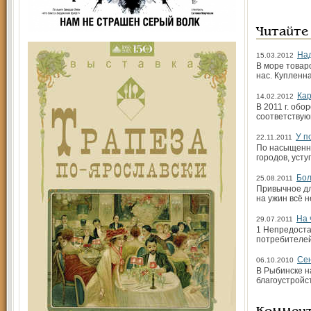
Читайте
Над
15.03.2012
В море товар
нас. Купленн
Кар
14.02.2012
В 2011 г. обо
соответствую
У п
22.11.2011
По насыщенно
городов, усту
Бол
25.08.2011
Привычное дл
на ужин всё 
На 
29.07.2011
1 Непредоста
потребителей
Се
06.10.2010
В Рыбинске н
благоустройс