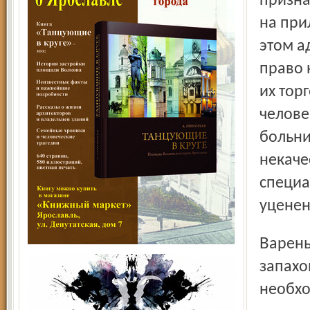
призна
на при
этом а
право 
их тор
челове
больни
некаче
специа
уценен
Варенье или компот с подозрительным гнилостным
запахо
необхо