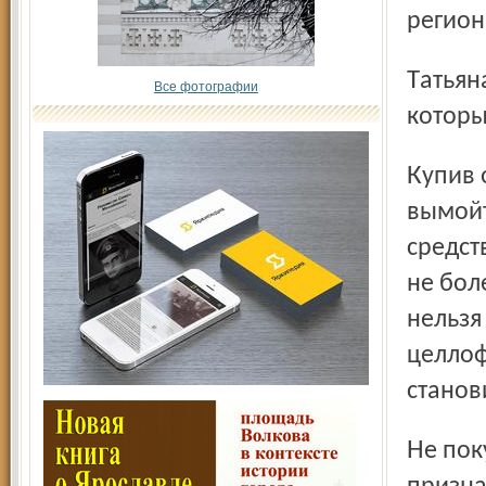
регион
Татьяна Васильевна назвала основные правила, соблюдая
Все фотографии
которы
Купив овощи-фрукты на рынке, особенно бахчевые,
вымойт
средст
не бол
нельзя
целлоф
станов
Не покупайте разрезанную, гнилую, плесневелую, с