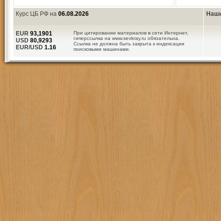
Курс ЦБ РФ на
06.08.2026
Наши
EUR
93,1901
При цитировании материалов в сети Интернет,
гиперссылка на www.sevkray.ru обязательна.
USD
80,9293
Ссылка не должна быть закрыта к индексации
EUR/USD
1.16
поисковыми машинами.