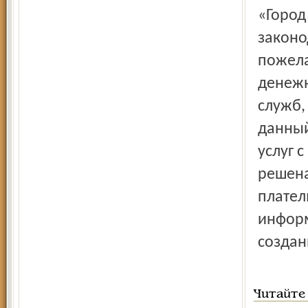
«Город
законо
пожела
денежн
служб,
данный
услуг 
решена
плател
информ
создан
Читайте