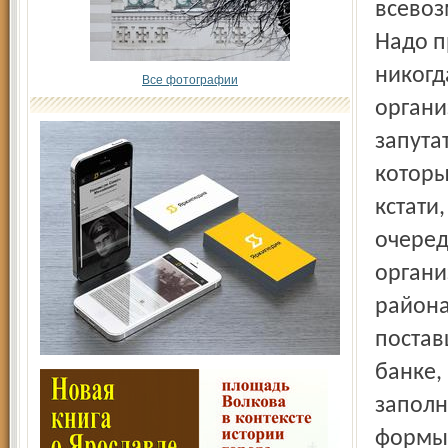
всевоз
Надо п
никогд
Все фотографии
органи
запута
которы
кстати
очереде
органи
района
постав
банке,
заполн
формы 