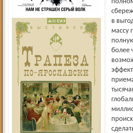
полном
сбереж
в выго
массу 
полную
более 
возмож
эффект
приема
тысяча
глобал
миллио
происх
сделат