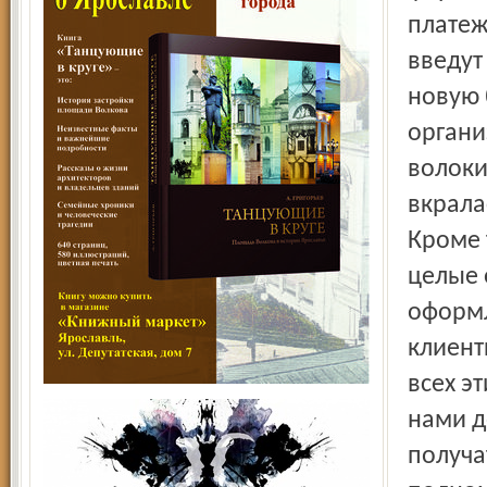
платеж
введут
новую 
органи
волоки
вкрала
Кроме 
целые 
оформл
клиент
всех э
нами д
получа