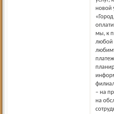
услуг,
новой 
«Город
оплати
мы, к 
любой 
любиму
платеж
планир
информ
филиал
– на п
на обс
сотруд