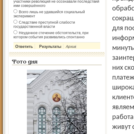
участники революций не осознавали последствий
ими совершённого
обрабо
Всего лишь не удавшийся социальный
эксперимент
сокращ
Следствие преступной слабости
государственной власти
для по
Неудачное стечение обстоятельств, при
информ
котором события развивались спонтанно
Архив
минуты
заинте
Фото дня
них ск
платеж
широка
клиент
являем
работа
живут 