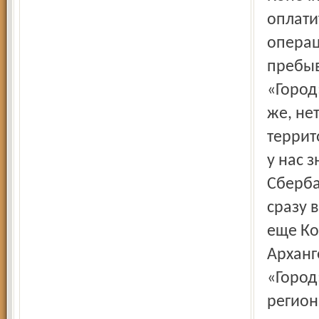
оплати
операц
пребыв
«Город
же, не
террит
у нас 
Сберба
сразу 
еще Ко
Арханг
«Город
регион