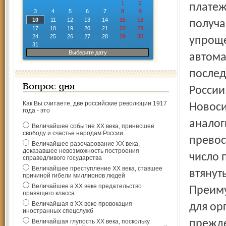
1
2
платеж
3
4
5
6
7
8
9
10
11
12
13
14
15
16
получа
17
18
19
20
21
22
23
24
25
26
27
28
29
30
упрощ
31
Выберите дату
автома
послед
Вопрос дня
России
Как Вы считаете, две российские революции 1917
Новоси
года - это
аналог
Величайшее событие ХХ века, принёсшее
свободу и счастье народам России
превос
Величайшее разочарование ХХ века,
доказавшее невозможность построения
число 
справедливого государства
Величайшее преступление ХХ века, ставшее
втянут
причиной гибели миллионов людей
Величайшее в ХХ веке предательство
Преиму
правящего класса
Величайшая в ХХ веке провокация
для ор
иностранных спецслужб
Величайшая глупость ХХ века, поскольку
прежде