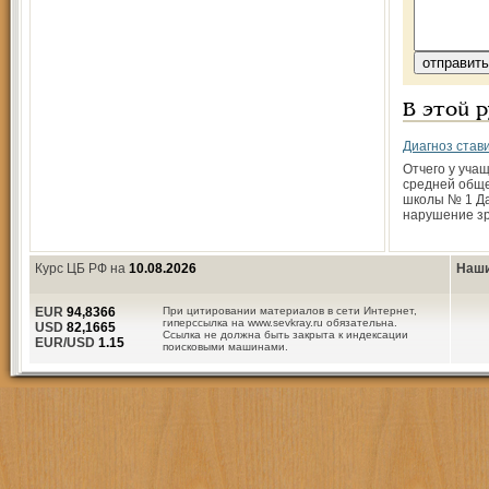
В этой 
Диагноз став
Отчего у учащ
средней общ
школы № 1 Да
нарушение з
Курс ЦБ РФ на
10.08.2026
Наши
EUR
94,8366
При цитировании материалов в сети Интернет,
гиперссылка на www.sevkray.ru обязательна.
USD
82,1665
Ссылка не должна быть закрыта к индексации
EUR/USD
1.15
поисковыми машинами.