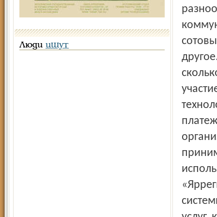
разноо
коммун
сотовы
Люди
ищут
другое
скольк
участи
технол
платеж
органи
приним
исполь
«Яррег
систем