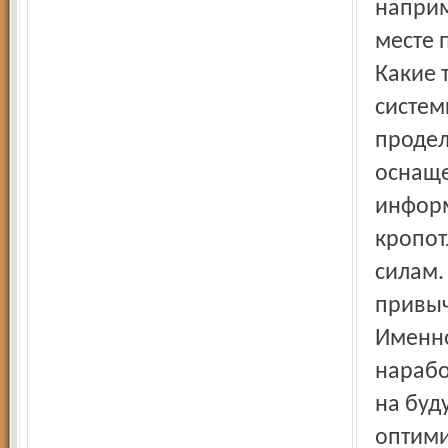
наприм
месте 
Какие 
систем
продел
оснаще
информ
кропот
силам.
привыч
Именно
нарабо
на буд
оптими