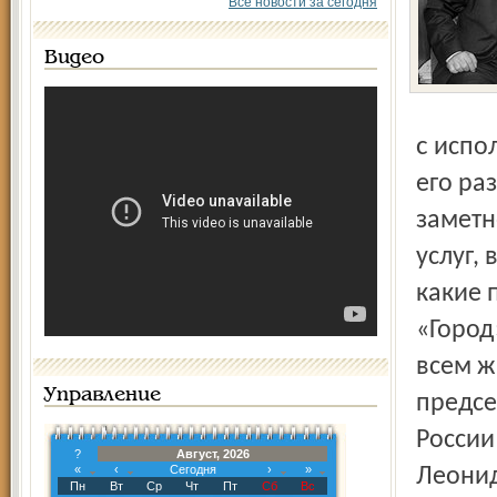
Все новости за сегодня
Видео
с использованием системы «Город». Проект по замыслу
его ра
заметн
услуг,
какие 
«Город
всем ж
Управление
предсе
России
?
Август, 2026
«
‹
Сегодня
›
»
Леонид
Пн
Вт
Ср
Чт
Пт
Сб
Вс