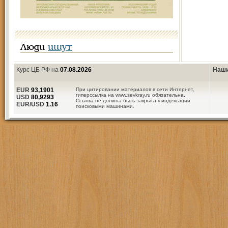
Люди
ищут
Курс ЦБ РФ на
07.08.2026
Наши
EUR
93,1901
При цитировании материалов в сети Интернет,
гиперссылка на www.sevkray.ru обязательна.
USD
80,9293
Ссылка не должна быть закрыта к индексации
EUR/USD
1.16
поисковыми машинами.