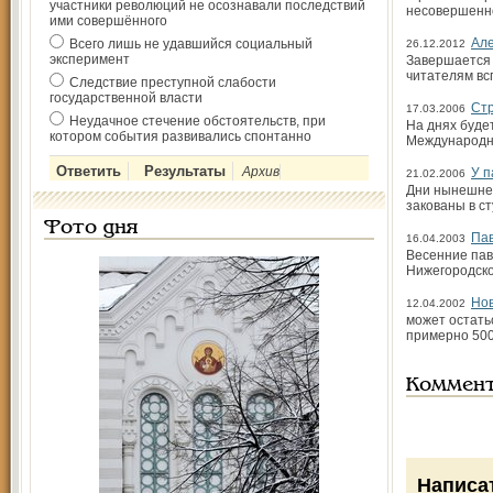
участники революций не осознавали последствий
несовершенно
ими совершённого
Але
Всего лишь не удавшийся социальный
26.12.2012
эксперимент
Завершается 
читателям вс
Следствие преступной слабости
государственной власти
Стр
17.03.2006
Неудачное стечение обстоятельств, при
На днях будет
котором события развивались спонтанно
Международны
Архив
У п
21.02.2006
Дни нынешней
закованы в с
Фото дня
Пав
16.04.2003
Весенние пав
Нижегородско
Нов
12.04.2002
может остат
примерно 500
Коммен
Написа