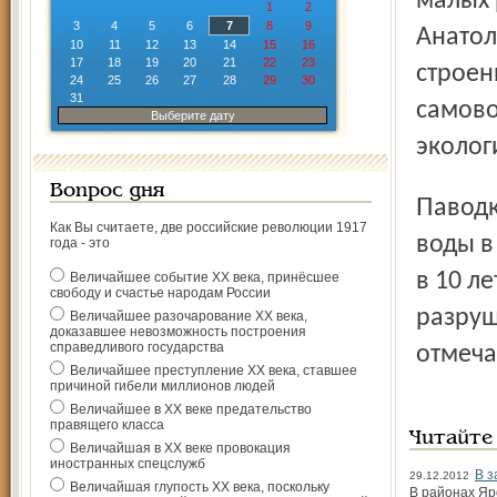
малых 
1
2
3
4
5
6
7
8
9
Анатол
10
11
12
13
14
15
16
17
18
19
20
21
22
23
строен
24
25
26
27
28
29
30
31
самово
Выберите дату
эколог
Вопрос дня
Паводки с критическими или близкими к ним уровнями
Как Вы считаете, две российские революции 1917
воды в
года - это
в 10 л
Величайшее событие ХХ века, принёсшее
свободу и счастье народам России
разруш
Величайшее разочарование ХХ века,
доказавшее невозможность построения
справедливого государства
отмеча
Величайшее преступление ХХ века, ставшее
причиной гибели миллионов людей
Величайшее в ХХ веке предательство
правящего класса
Читайте
Величайшая в ХХ веке провокация
иностранных спецслужб
В з
29.12.2012
Величайшая глупость ХХ века, поскольку
В районах Яр