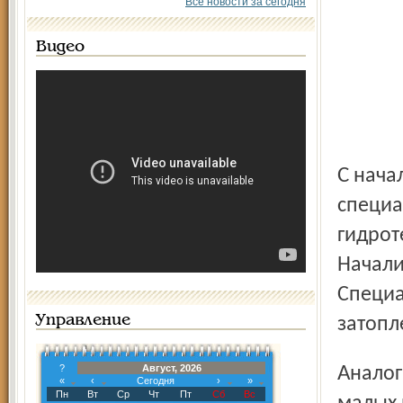
Все новости за сегодня
Видео
С начала марта водная служба совместно со
специа
гидрот
Начали
Специа
Управление
затопл
?
Август, 2026
Аналогичны результаты обследования водохранилищ на
«
‹
Сегодня
›
»
Пн
Вт
Ср
Чт
Пт
Сб
Вс