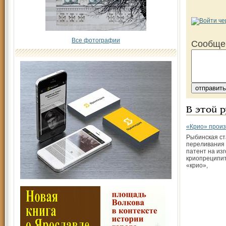
Все фотографии
Сообще
В этой 
«Крио» произ
Рыбинская с
переливания 
патент на из
криопреципит
«крио»,