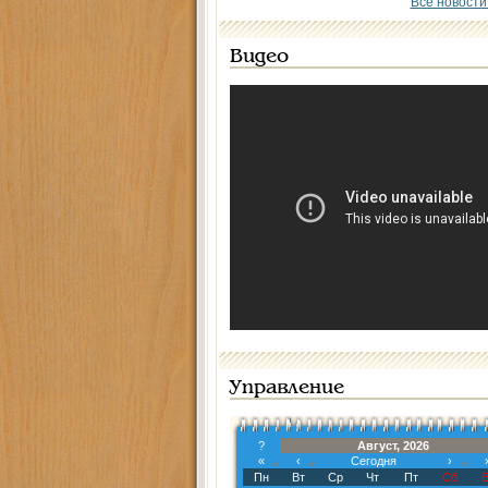
Все новости
Видео
Управление
?
Август, 2026
«
‹
Сегодня
›
Пн
Вт
Ср
Чт
Пт
Сб
В