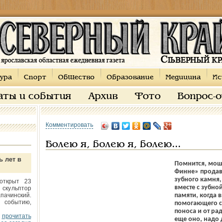
ура
Спорт
Общество
Образование
Медицина
Ис
аты и события
Архив
Фото
Вопрос-
Комментировать
Болею я, болею я, болею...
ь лет в
Помнится, мош
Финне» продав
зубного камня,
открыт 23
вместе с зубно
 скульптор
пачинский.
памяти, когда 
 событию,
помогающего ср
поноса и от ра
прочитать
еще оно, надо