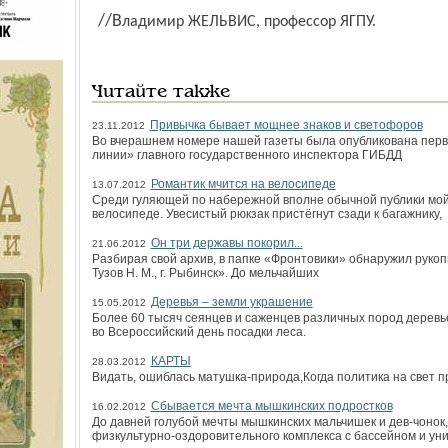
//Владимир ЖЕЛЬВИС, профессор ЯГПУ.
Читайте также
Привычка бывает мощнее знаков и светофоров
23.11.2012
Во вчерашнем номере нашей газеты была опубликована перв
линии» главного государственного инспектора ГИБДД
Романтик мчится на велосипеде
13.07.2012
Среди гуляющей по набережной вполне обычной публики мой 
велосипеде. Увесистый рюкзак пристёгнут сзади к багажнику,
Он три державы покорил...
21.06.2012
Разбирая свой архив, в папке «Фронтовики» обнаружил руко
Тузов Н. М., г. Рыбинск». До мельчайших
Деревья – земли украшение
15.05.2012
Более 60 тысяч сеянцев и саженцев различных пород деревь
во Всероссийский день посадки леса.
КАРТЫ
28.03.2012
Видать, ошиблась матушка-природа,Когда политика на свет п
Сбывается мечта мышкинских подростков
16.02.2012
До давней голубой мечты мышкинских мальчишек и дев-чонок,
физкультурно-оздоровительного комплекса с бассейном и у