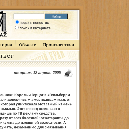
поиск в новостях
поиск в интернете
тория
Область
Происшествия
ответ
вторник, 12 апреля 2005
енники Король и Герцог в «Гекльберри
али доверчивым американцам мазь от
 которая уничтожала этот самый камень
й эмалью. Этот эпизод всплывает в
видишь по ТВ рекламу средства,
азу от всех болезней: от катаракты до
дикулита до излишней волосатости. А
 думать, незаменимо для смазывания