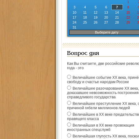
1
3
4
5
6
7
8
10
11
12
13
14
15
1
17
18
19
20
21
22
2
24
25
26
27
28
29
3
31
Выберите дату
Вопрос дня
Как Вы считаете, две российские револ
года - это
Величайшее событие ХХ века, прин
свободу и счастье народам России
Величайшее разочарование ХХ века,
доказавшее невозможность построения
справедливого государства
Величайшее преступление ХХ века, 
причиной гибели миллионов людей
Величайшее в ХХ веке предательств
правящего класса
Величайшая в ХХ веке провокация
иностранных спецслужб
Величайшая глупость ХХ века, поско