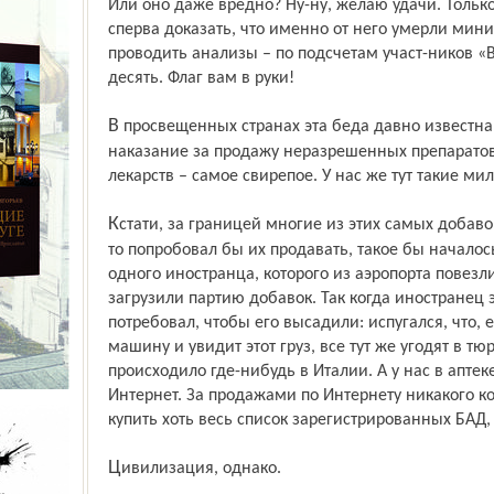
Или оно даже вредно? Ну-ну, желаю удачи. Только 
сперва доказать, что именно от него умерли мин
проводить анализы – по подсчетам участ-ников «Ве
десять. Флаг вам в руки!
В просвещенных странах эта беда давно известна, контроль там строжайший, а
наказание за продажу неразрешенных препаратов 
лекарств – самое свирепое. У нас же тут такие ми
Кстати, за границей многие из этих самых добавок строжайше запрещены, и если кто-
то попробовал бы их продавать, такое бы началос
одного иностранца, которого из аэропорта повез
загрузили партию добавок. Так когда иностранец 
потребовал, чтобы его высадили: испугался, что,
машину и увидит этот груз, все тут же угодят в тю
происходило где-нибудь в Италии. А у нас в аптек
Интернет. За продажами по Интернету никакого к
купить хоть весь список зарегистрированных БАД, 
Цивилизация, однако.