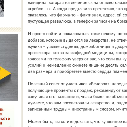
женщина, которая на лечение сына от алкоголизм
«гробовых». А когда предъявила претензию, что п
оказалось, что фирма-то – фиктивная, адрес, ей с
пустующая развалюха, а телефон записан на бомжа!
И просто пойти и пожаловаться тоже некому, потому что за распространение этих
добавок, которые выдаются за лекарства, не отвеч
жулики – ушлые студенты, домработницы и дворн
профессора, кто за завкафедрой медицины, кот
голосами по телефону уверяют вас, что если вы ку
усилий и немедленно скинете лишние десять кило
два размера и приобретете вместо сердца пламе
Полезный совет от участников «Вечеров»: нередко даже нечестные медики,
получающие проценты с продаж, рекомендуют вам 
озвучивая его название и, упаси боже, не объясня
думаете, что вам посоветовали лекарство, и, радо
записанным трудным иностранным словом, мчитесь
Может быть, вы хотите доказать, что купленное вами средство никуда не годится?