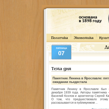
основана
в 1898 году
Политика
Экономика
Культ
Д
пятница
07
Тема дня
Памятник Ленина в Ярославле: пят
ожидании пьедестала
Памятник Ленину в Ярославле был 
декабря 1939 года. Авторы памятника -
Василий Козлов и архитектор Сергей Ка
О том, что предшествовало этому
рассказывается в публикуемом ...