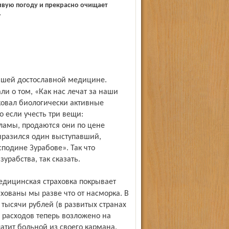
ивую погоду и прекрасно очищает
…
и о том, «Как нас лечат за наши
ковал биологически активные
о если учесть три вещи:
ламы, продаются они по цене
ыразился один выступавший,
подине Зурабове». Так что
урабства, так сказать.
ахованы мы разве что от насморка. В
 тысячи рублей (в развитых странах
и расходов теперь возложено на
атит больной из своего кармана.