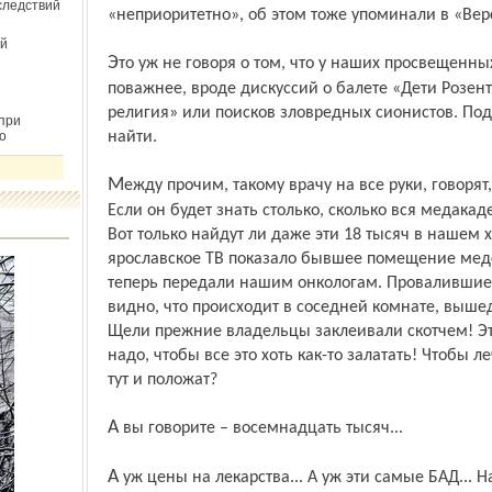
следствий
«неприоритетно», об этом тоже упоминали в «Вер
й
Это уж не говоря о том, что у наших просвещенных руководителей есть дела
поважнее, вроде дискуссий о балете «Дети Розен
религия» или поисков зловредных сионистов. Под
при
о
найти.
Между прочим, такому врачу на все руки, говорят, собираются платить аж 18 тысяч.
Если он будет знать столько, сколько вся медакад
Вот только найдут ли даже эти 18 тысяч в нашем
ярославское ТВ показало бывшее помещение медс
теперь передали нашим онкологам. Провалившиес
видно, что происходит в соседней комнате, вышед
Щели прежние владельцы заклеивали скотчем! Эт
надо, чтобы все это хоть как-то залатать! Чтобы л
тут и положат?
А вы говорите – восемнадцать тысяч...
А уж цены на лекарства... А уж эти самые БАД... На передачу «Пять вечеров» пришла