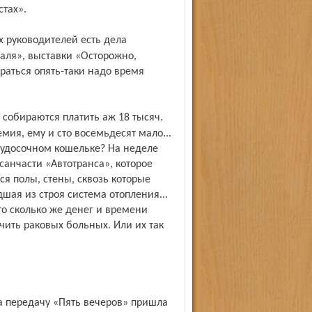
стах».
таля», выставки «Осторожно,
раться опять-таки надо время
емия, ему и сто восемьдесят мало...
 худосочном кошельке? На неделе
анчасти «Автотранса», которое
я полы, стены, сквозь которые
шая из строя система отопления...
о сколько же денег и времени
ечить раковых больных. Или их так