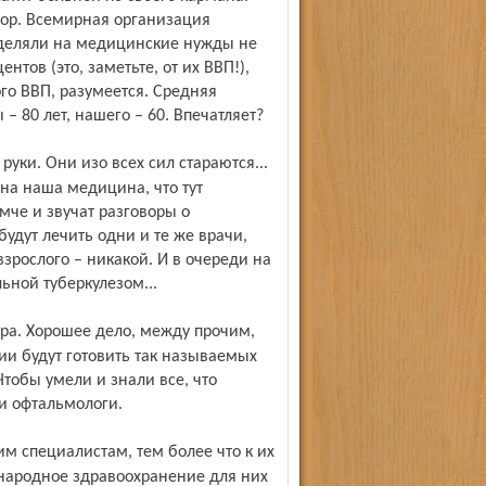
тор. Всемирная организация
ыделяли на медицинские нужды не
тов (это, заметьте, от их ВВП!),
ого ВВП, разумеется. Средняя
 80 лет, нашего – 60. Впечатляет?
на наша медицина, что тут
мче и звучат разговоры о
будут лечить одни и те же врачи,
зрослого – никакой. И в очереди на
ной туберкулезом...
ии будут готовить так называемых
Чтобы умели и знали все, что
 и офтальмологи.
 народное здравоохранение для них