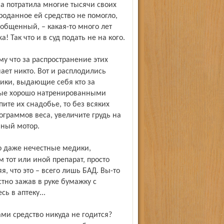
а потратила многие тысячи своих
роданное ей средство не помогло,
ообщенный, – какая-то много лет
 Так что и в суд подать не на кого.
ает никто. Вот и расплодились
ики, выдающие себя кто за
орые хорошо натренированными
пите их снадобье, то без всяких
граммов веса, увеличите грудь на
нный мотор.
тот или иной препарат, просто
я, что это – всего лишь БАД. Вы-то
стно зажав в руке бумажку с
 в аптеку...