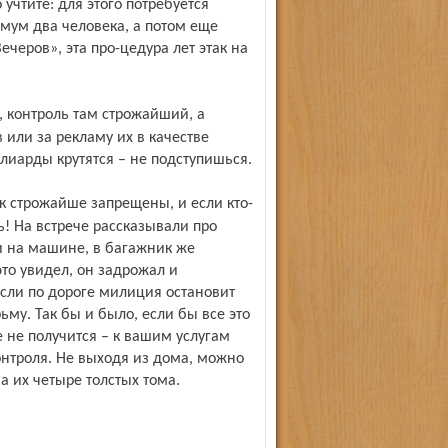
учтите: для этого потребуется
имум два человека, а потом еще
черов», эта про-цедура лет этак на
или за рекламу их в качестве
ллиарды крутятся – не подступишься.
ь! На встрече рассказывали про
ли на машине, в багажник же
это увидел, он задрожал и
 если по дороге милиция остановит
рьму. Так бы и было, если бы все это
е не получится – к вашим услугам
онтроля. Не выходя из дома, можно
а их четыре толстых тома.