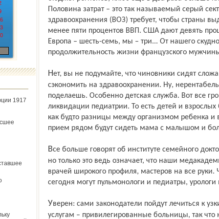
2
Половина затрат – это так называемый серый сек
9
здравоохранения (ВОЗ) требует, чтобы страны в
6
3
менее пяти процентов ВВП. США дают девять процен
0
Европа – шесть-семь, мы – три... От нашего скудн
продолжительность жизни французского мужчины –
Нет, вы не подумайте, что чиновники сидят сложа руки. Они изо всех сил стараются...
сэкономить на здравоохранении. Ну, нерентабель
поделаешь. Особенно детская служба. Вот все гро
юции 1917
ликвидации педиатрии. То есть детей и взрослых 
как будто разницы между организмом ребенка и в
ёсшее
прием рядом будут сидеть мама с малышом и боль
Все больше говорят об институте семейного доктора. Хорошее дело, между прочим,
но только это ведь означает, что наши медакадем
ставшее
врачей широкого профиля, мастеров на все руки. 
о
сегодня могут пульмонологи и педиатры, урологи
Уверен: сами законодатели пойдут лечиться к узким специалистам, тем более что к их
льку
услугам – привилегированные больницы, так что