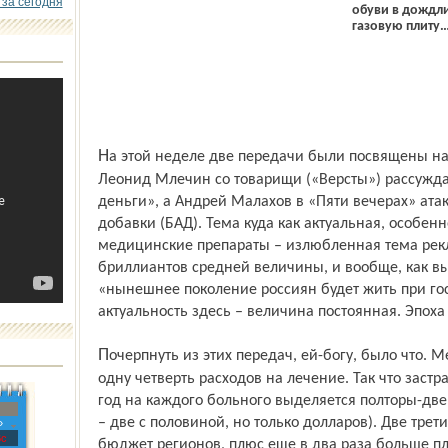
 за сегодня
обуви в дождл
газовую плиту
На этой неделе две передачи были посвящены нашей достославной медицине.
Леонид Млечин со товарищи («Версты») рассуждал
деньги», а Андрей Малахов в «Пяти вечерах» ата
добавки (БАД). Тема куда как актуальная, особенн
медицинские препараты – излюбленная тема рек
бриллиантов средней величины, и вообще, как в
«нынешнее поколение россиян будет жить при гос
актуальность здесь – величина постоянная. Эпоха з
Почерпнуть из этих передач, ей-богу, было что. Медицинская страховка покрывает
одну четверть расходов на лечение. Так что застр
год на каждого больного выделяется полторы-две
– две с половиной, но только долларов). Две трет
»
с
бюджет регионов, плюс еще в два раза больше пл