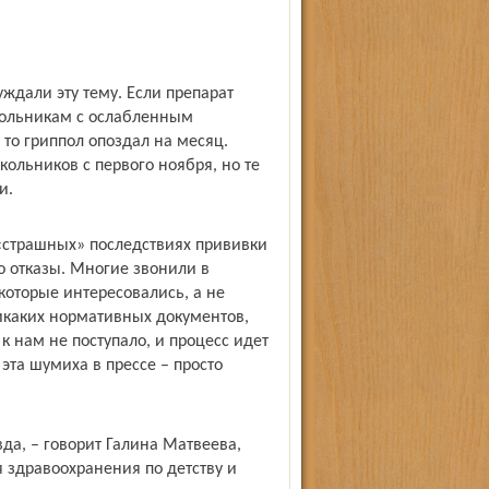
ждали эту тему. Если препарат
кольникам с ослабленным
 то гриппол опоздал на месяц.
ольников с первого ноября, но те
и.
«страшных» последствиях прививки
о отказы. Многие звонили в
которые интересовались, а не
икаких нормативных документов,
 нам не поступало, и процесс идет
 эта шумиха в прессе – просто
вда, – говорит Галина Матвеева,
 здравоохранения по детству и