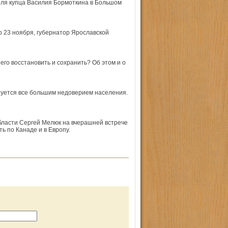
еля купца Василия Бормоткина в Большом
о 23 ноября, губернатор Ярославской
его восстановить и сохранить? Об этом и о
уется все большим недоверием населения.
области Сергей Мелюк на вчерашней встрече
ь по Канаде и в Европу.