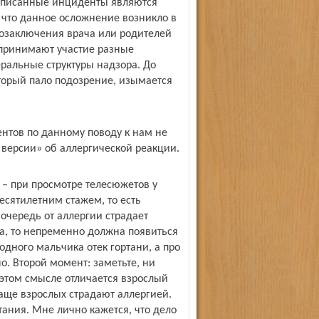
 описанные инциденты являются
, что данное осложнение возникло в
мозаключения врача или родителей
 принимают участие разные
ральные структуры надзора. До
торый пало подозрение, изымается
нтов по данному поводу к нам не
И версии» об аллергической реакции.
 – при просмотре телесюжетов у
есятилетним стажем, то есть
очередь от аллергии страдает
вка, то непременно должна появиться
 одного мальчика отек гортани, а про
но. Второй момент: заметьте, ни
 этом смысле отличается взрослый
чаще взрослых страдают аллергией.
тания. Мне лично кажется, что дело