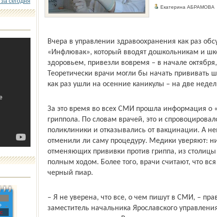
 за сегодня
Екатерина АБРАМОВА
Вчера в управлении здравоохранения как раз обсу
«Инфлювак», который вводят дошкольникам и ш
здоровьем, привезли вовремя – в начале октября,
Теоретически врачи могли бы начать прививать шк
как раз ушли на осенние каникулы – на две недел
За это время во всех СМИ прошла информация о 
гриппола. По словам врачей, это и спровоцировал
поликлиники и отказывались от вакцинации. А не
отменили ли саму процеду­ру. Медики уверяют: н
отменяющих прививки против гриппа, из столицы к
полным ходом. Более того, врачи считают, что вся
черный пиар.
– Я не уверена, что все, о чем пишут в СМИ, – пра
»
заместитель начальника Ярославского управления
с