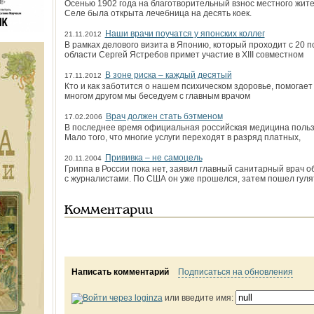
Осенью 1902 года на благотворительный взнос местного жит
Селе была открыта лечебница на десять коек.
Наши врачи поучатся у японских коллег
21.11.2012
В рамках делового визита в Японию, который проходит с 20 п
области Сергей Ястребов примет участие в XIII совместном
В зоне риска – каждый десятый
17.11.2012
Кто и как заботится о нашем психическом здоровье, помогает 
многом другом мы беседуем с главным врачом
Врач должен стать бэтменом
17.02.2006
В последнее время официальная российская медицина польз
Мало того, что многие услуги переходят в разряд платных,
Прививка – не самоцель
20.11.2004
Гриппа в России пока нет, заявил главный санитарный врач 
с журналистами. По США он уже прошелся, затем пошел гулят
Комментарии
Написать комментарий
Подписаться на обновления
или введите имя: