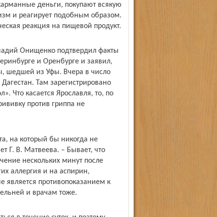
и карманные деньги, покупают всякую
изм и реагирует подобным образом.
ическая реакция на пищевой продукт.
надий Онищенко подтвердил факты
еринбурге и Оренбурге и заявил,
ы, шедшей из Уфы. Вчера в число
 Дагестан. Там зарегистрировано
. Что касается Ярославля, то, по
рививку против гриппа не
та, на который бы никогда не
 Г. В. Матвеева. – Бывает, что
чение нескольких минут после
их аллергия и на аспирин,
не является противопоказанием к
ельней и врачам тоже.