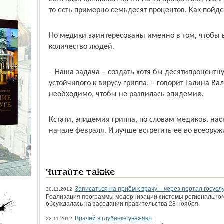
то есть примерно семьдесят процентов. Как пойд
Но медики заинтересованы именно в том, чтобы
количество людей.
– Наша задача – создать хотя бы десятипроцентн
устойчивого к вирусу гриппа, – говорит Галина В
необходимо, чтобы не развилась эпидемия.
Кстати, эпидемия гриппа, по словам медиков, нас
начале февраля. И лучше встретить ее во всеоружи
Читайте также
Записаться на приём к врачу – через портал госуслу
30.11.2012
Реализация программы модернизации системы регионального
обсуждалась на заседании правительства 28 ноября.
Врачей в глубинке уважают
22.11.2012