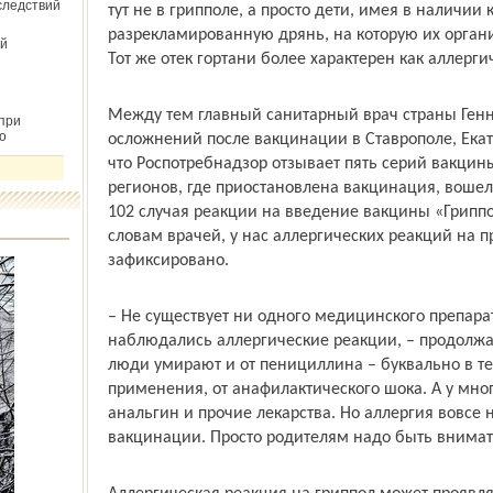
следствий
тут не в грипполе, а просто дети, имея в наличи
разрекламированную дрянь, на которую их орган
й
Тот же отек гортани более характерен как аллерг
Между тем главный санитарный врач страны Ген
при
о
осложнений после вакцинации в Ставрополе, Екат
что Роспотребнадзор отзывает пять серий вакцин
регионов, где приостановлена вакцинация, вошел
102 случая реакции на введение вакцины «Гриппол»
словам врачей, у нас аллергических реакций на п
зафиксировано.
– Не существует ни одного медицинского препара
наблюдались аллергические реакции, – продолжает
люди умирают и от пенициллина – буквально в те
применения, от анафилактического шока. А у мног
анальгин и прочие лекарства. Но аллергия вовсе 
вакцинации. Просто родителям надо быть внимат