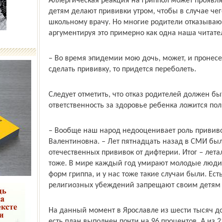
Аллергическая реакция на гриппол может проявлят
детям делают прививки утром, чтобы в случае чег
школьному врачу. Но многие родители отказываю
аргументируя это примерно как одна наша читате
– Во время эпидемии мою дочь, может, и пронесет 
сделать прививку, то придется переболеть.
Следует отметить, что отказ родителей должен бы
ответственность за здоровье ребенка ложится по
– Вообще наш народ недооценивает роль прививо
Валентиновна. – Лет пятнадцать назад в СМИ был
отечественных прививок от дифтерии. Итог – лета
тоже. В мире каждый год умирают молодые люди 
форм гриппа, и у нас тоже такие случаи были. Ест
религиозных убеждений запрещают своим детям 
На данный момент в Ярославле из шести тысяч до
есть план выполнен почти на 96 процентов. А из 