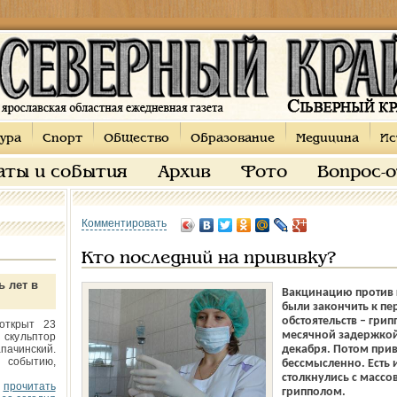
ура
Спорт
Общество
Образование
Медицина
Ис
аты и события
Архив
Фото
Вопрос-
Комментировать
Кто последний на прививку?
ь лет в
Вакцинацию против 
были закончить к пе
обстоятельств – грип
открыт 23
месячной задержкой
 скульптор
пачинский.
декабря. Потом прив
 событию,
бессмысленно. Есть 
столкнулись с массо
прочитать
грипполом.