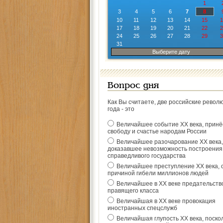
1
3
4
5
6
7
8
10
11
12
13
14
15
1
17
18
19
20
21
22
2
24
25
26
27
28
29
3
31
Выберите дату
Вопрос дня
Как Вы считаете, две российские револ
года - это
Величайшее событие ХХ века, прин
свободу и счастье народам России
Величайшее разочарование ХХ века,
доказавшее невозможность построения
справедливого государства
Величайшее преступление ХХ века, 
причиной гибели миллионов людей
Величайшее в ХХ веке предательств
правящего класса
Величайшая в ХХ веке провокация
иностранных спецслужб
Величайшая глупость ХХ века, поско