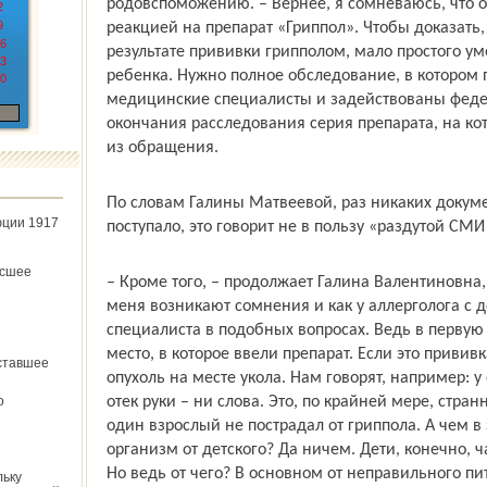
родо­вспоможению. – Вернее, я сомневаюсь, что
2
9
реакцией на препарат «Гриппол». Чтобы доказать
6
результате прививки грипполом, мало простого у
3
ребенка. Нужно полное обследование, в котором
0
медицинские специалисты и задействованы феде
окончания расследования серия препарата, на ко
из обращения.
По словам Галины Матвеевой, раз никаких докуме
юции 1917
поступало, это говорит не в пользу «раздутой СМ
ёсшее
– Кроме того, – продолжает Галина Валентиновна,
меня возникают сомнения и как у аллерголога с д
специалиста в подобных вопросах. Ведь в первую 
место, в которое ввели препарат. Если это приви
ставшее
опухоль на месте укола. Нам говорят, например: у
о
отек руки – ни слова. Это, по крайней мере, стран
один взрослый не пострадал от гриппола. А чем в
организм от детского? Да ничем. Дети, конечно, 
Но ведь от чего? В основном от неправильного пи
льку