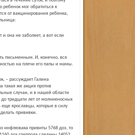
ься в течение суток, и поэтому
о ребенок мог обратиться к
тся от вакцинирования ребенка,
льница:
и она не заболеет, а вот если
ть письменным. И, конечно, вся
лностью на плечи его папы и мамы.
к, – рассуждает Галина
а такая же акция против
льные случаи, и в нашей области
до тридцати лет от молниеносных
ь еще ярославцы, которые в силу
делать прививки.
з инфлювака привиты 5768 доз, то
21160 доз гриппола сделаны 14052,