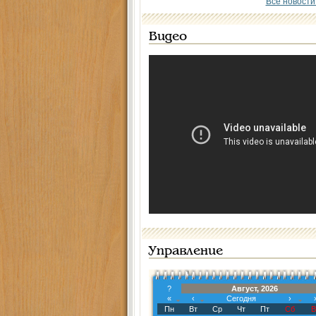
Все новости
Видео
Управление
?
Август, 2026
«
‹
Сегодня
›
Пн
Вт
Ср
Чт
Пт
Сб
В