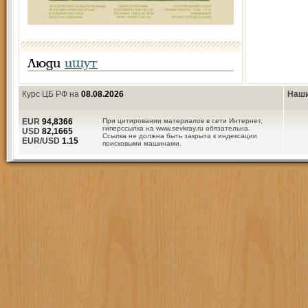
Люди
ищут
Курс ЦБ РФ на
08.08.2026
Наши
EUR
94,8366
При цитировании материалов в сети Интернет,
гиперссылка на www.sevkray.ru обязательна.
USD
82,1665
Ссылка не должна быть закрыта к индексации
EUR/USD
1.15
поисковыми машинами.