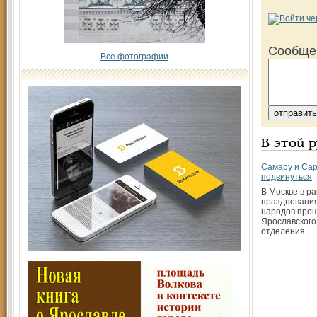
Сообще
Все фотографии
В этой 
Самару и Сар
подвинуться
В Москве в р
праздновани
народов про
Ярославского
отделения