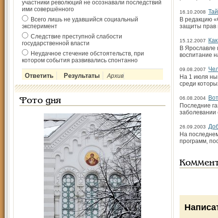
участники революций не осознавали последствий
ими совершённого
Тай
16.10.2008
Всего лишь не удавшийся социальный
В редакцию «
эксперимент
защиты прав 
Следствие преступной слабости
Как
15.12.2007
государственной власти
В Ярославле 
Неудачное стечение обстоятельств, при
воспитание н
котором события развивались спонтанно
Чел
09.08.2007
Архив
На 1 июля ны
среди которы
Вот
06.08.2004
Фото дня
Последние га
заболевании 
Доб
26.09.2003
На последнем
программ, по
Коммен
Написа