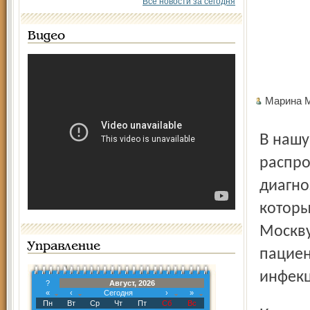
Все новости за сегодня
Видео
Марина 
В нашу страну корь пришла из Европы, где заболевание
распро
диагно
которы
Москву
Управление
пациен
инфекц
?
Август, 2026
«
‹
Сегодня
›
»
Пн
Вт
Ср
Чт
Пт
Сб
Вс