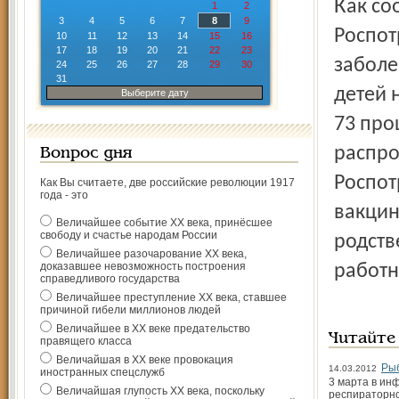
Как сообщает руководитель Рыбинской службы
1
2
3
4
5
6
7
8
9
Роспот
10
11
12
13
14
15
16
17
18
19
20
21
22
23
заболе
24
25
26
27
28
29
30
31
детей 
Выберите дату
73 про
распро
Вопрос дня
Роспот
Как Вы считаете, две российские революции 1917
года - это
вакцин
Величайшее событие ХХ века, принёсшее
свободу и счастье народам России
родств
Величайшее разочарование ХХ века,
доказавшее невозможность построения
работн
справедливого государства
Величайшее преступление ХХ века, ставшее
причиной гибели миллионов людей
Величайшее в ХХ веке предательство
Читайте
правящего класса
Величайшая в ХХ веке провокация
Рыб
14.03.2012
иностранных спецслужб
3 марта в ин
Величайшая глупость ХХ века, поскольку
респираторно