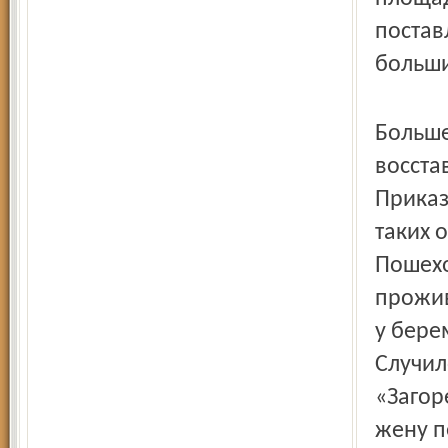
постав
больши
Больше
восста
Приказ
таких 
Пошехо
прожив
у бере
Случил
«Загор
жену п