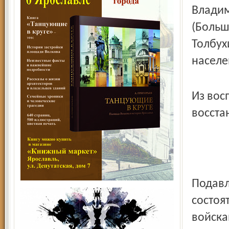
Владим
(Больш
Толбух
населе
Из вос
восста
Подавл
состоя
войска