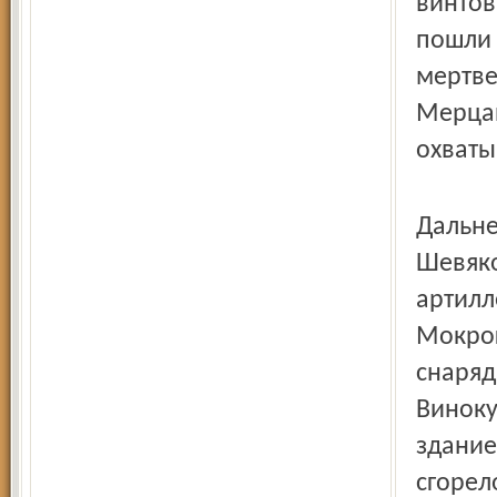
винтов
пошли 
мертве
Мерцаю
охваты
Дальне
Шевяко
артилл
Мокрог
снаряд
Виноку
здание
сгорел