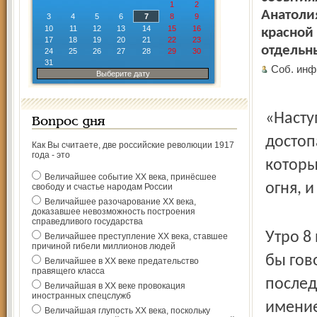
1
2
Анатоли
3
4
5
6
7
8
9
10
11
12
13
14
15
16
красной
17
18
19
20
21
22
23
отдельн
24
25
26
27
28
29
30
31
Соб. инф
Выберите дату
«Насту
Вопрос дня
достоп
Как Вы считаете, две российские революции 1917
года - это
который
Величайшее событие ХХ века, принёсшее
огня, и
свободу и счастье народам России
Величайшее разочарование ХХ века,
доказавшее невозможность построения
справедливого государства
Утро 8
Величайшее преступление ХХ века, ставшее
причиной гибели миллионов людей
бы гов
Величайшее в ХХ веке предательство
правящего класса
послед
Величайшая в ХХ веке провокация
иностранных спецслужб
имение
Величайшая глупость ХХ века, поскольку