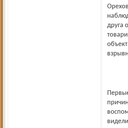
Орехов
наблюд
друга 
товари
объект
взрывн
Первые
причин
воспом
видели