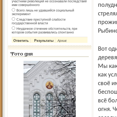
участники революций не осознавали последствий
полудн
ими совершённого
Всего лишь не удавшийся социальный
стреля
эксперимент
Следствие преступной слабости
прожив
государственной власти
Неудачное стечение обстоятельств, при
Рыбинс
котором события развивались спонтанно
Архив
Вот од
Фото дня
деревя
Мы как
как ус
своё и
беспощ
всё бо
огня. 