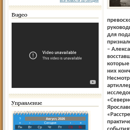
Все новости за сегодня
Видео
превосхо
руковод
для пода
признал
– Алекса
восставш
которые 
них кон
Несмотр
артилле
исследо
«Северно
Управление
Ярослав
«Расстр
?
Август, 2026
практич
«
‹
Сегодня
›
»
Пн
Вт
Ср
Чт
Пт
Сб
Вс
события