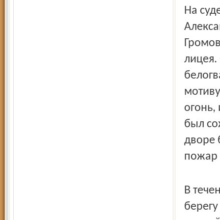
На суд
Алекса
Громов
лицея.
белогв
мотиву
огонь,
был со
дворе 
пожар 
В тече
берегу