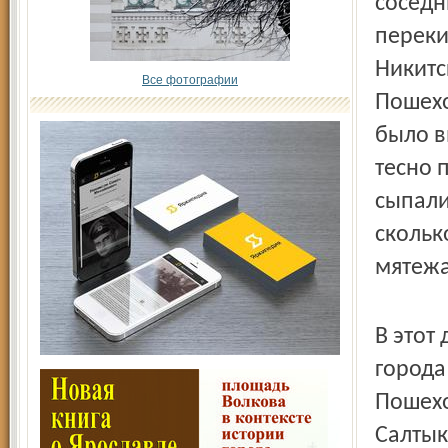
соседн
переки
Никитс
Все фотографии
Пошехо
было в
тесно 
сыпали
скольк
мятежа
В этот
города
Пошехо
Салтык