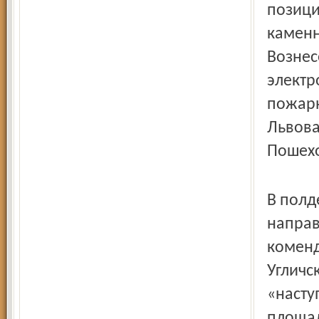
позици
каменн
Вознес
электр
пожарн
Львова
Пошехо
В полд
направ
коменд
Угличс
«насту
площад