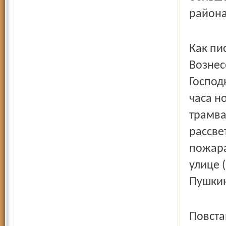
района
Как пи
Вознес
Господ
часа н
трамва
рассве
пожара
улице 
Пушкин
Повста