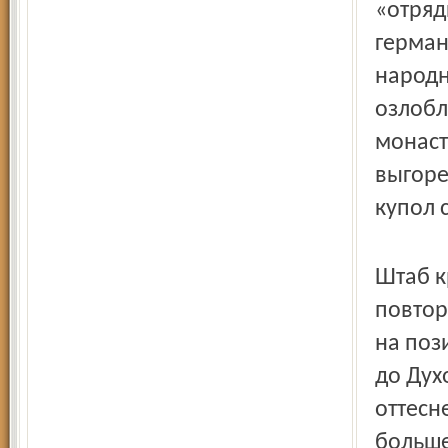
«отря
герман
народн
озлобл
монаст
выгоре
купол 
Штаб к
повтор
на поз
до Дух
оттесн
больше