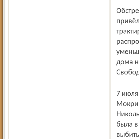
Обстре
привёл
тракти
распро
уменьш
дома н
Свобод
7 июля
Мокрин
Николы
была в
выбиты