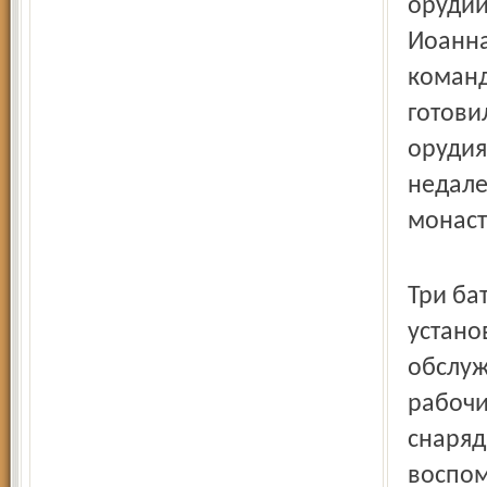
орудий
Иоанна
команд
готови
орудия
недале
монаст
Три ба
устано
обслуж
рабочи
снаряд
воспом