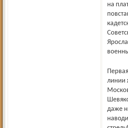
на пла
повста
кадетс
Советс
Яросла
военны
Первая
линии 
Москов
Шевяко
даже н
наводи