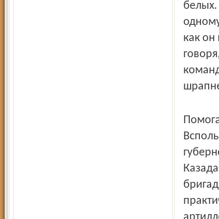
белых.
одному
как он
говоря
команд
шрапн
Помога
Всполь
губерн
Казада
бригад
практи
артилл