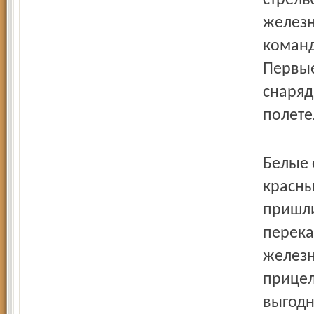
стрель
железн
команд
Первые
снаряд
полете
Белые 
красны
пришли
перека
железн
прицел
выгодн