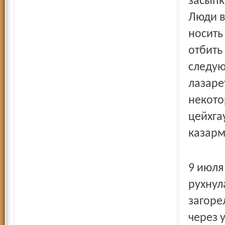
засыпк
Люди в
носить
отбить
следую
лазаре
некото
цейхга
казарм
9 июля
рухнул
загоре
через 