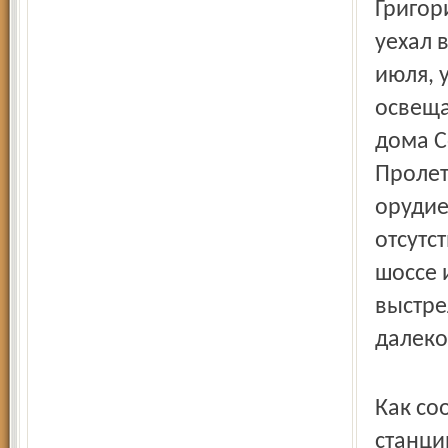
Григор
уехал 
июля, 
освеща
дома С
Пролет
орудие
отсутс
шоссе 
выстре
далеко
Как со
станци