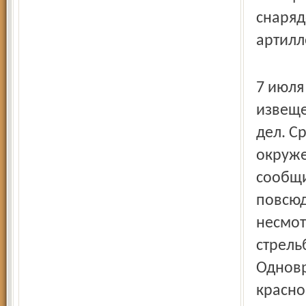
снаряд
артилл
7 июля
извеще
дел. С
окруже
сообщи
повсюд
несмот
стрель
Одновр
красно