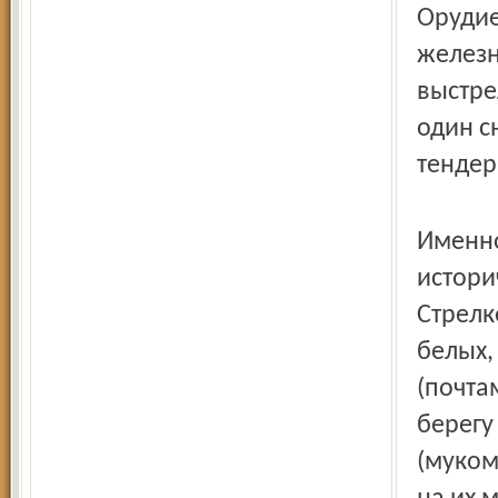
Орудие
железн
выстре
один с
тендер
Именно
истори
Стрелк
белых,
(почта
берегу
(муком