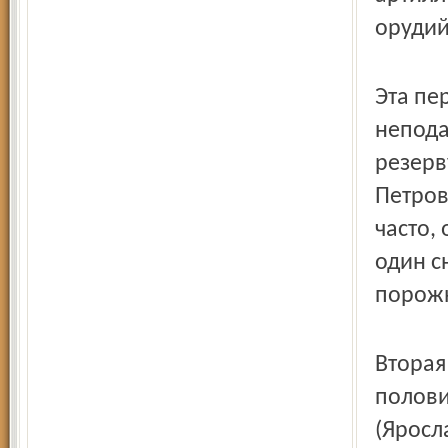
орудий
Эта пе
непода
резерв
Петров
часто,
один с
порожн
Вторая
полови
(Яросл