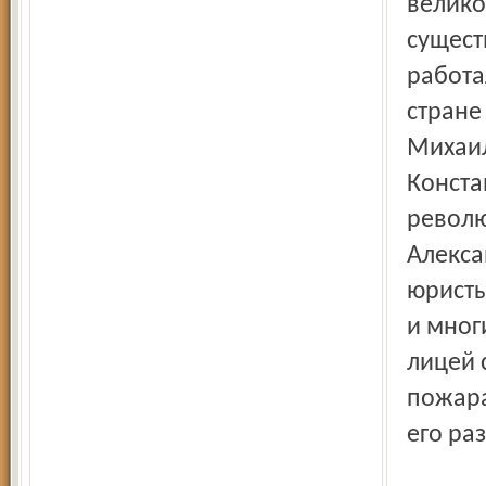
велико
сущест
работа
стране
Михаил
Конста
револю
Алекса
юристы
и мног
лицей 
пожара
его ра