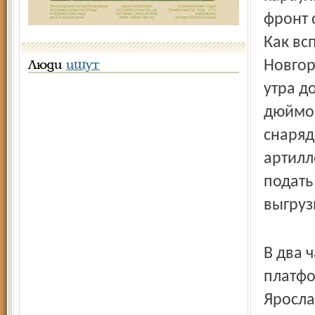
фронт 
Как вс
Новгор
Люди
ищут
утра д
дюймов
снаряд
артилл
подать
выгруз
В два 
платфо
Яросла