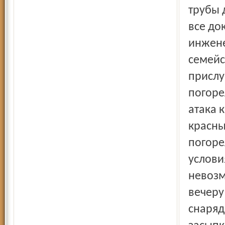
трубы 
все до
инжене
семейс
прислу
погоре
атака 
красны
погоре
услови
невозм
вечеру
снаряд