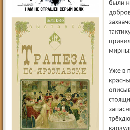
были н
добров
захвач
тактик
привел
мирных
Уже в 
красны
описыв
стоящи
запасн
трёхдю
караул