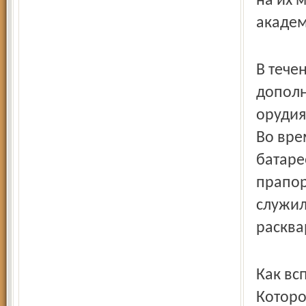
на их 
академ
В тече
дополн
орудия
Во вре
батаре
прапор
служил
расква
Как вс
Которо