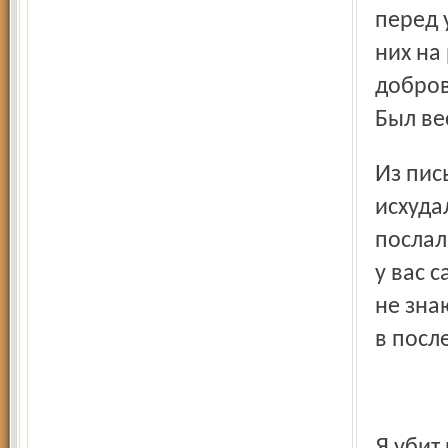
перед 
них на
добров
Был ве
Из письма с фронта жене Марии Фёдоровне: «Я очень
исхуда
послал
у вас с
не зна
в посл