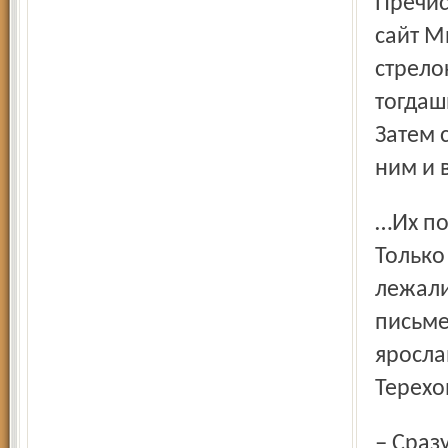
Пречис
сайт М
стрело
тогдаш
Затем 
ним и 
…Их положили в воронку второпях, в горячке после боя.
Только
лежали
письме
яросла
Терехо
– Сразу, как только стали известны списки, мне удалось