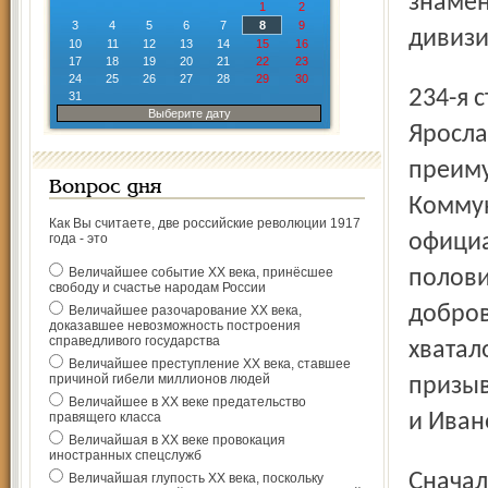
знамен
1
2
3
4
5
6
7
8
9
дивизи
10
11
12
13
14
15
16
17
18
19
20
21
22
23
24
25
26
27
28
29
30
234-я стрелковая дивизия получила наименование
31
Выберите дату
Яросла
преиму
Вопрос дня
Коммун
Как Вы считаете, две российские революции 1917
официа
года - это
Величайшее событие ХХ века, принёсшее
полови
свободу и счастье народам России
добров
Величайшее разочарование ХХ века,
доказавшее невозможность построения
справедливого государства
хватал
Величайшее преступление ХХ века, ставшее
причиной гибели миллионов людей
призыв
Величайшее в ХХ веке предательство
правящего класса
и Ива
Величайшая в ХХ веке провокация
иностранных спецслужб
Сначала Ставка решила развивать наступление под
Величайшая глупость ХХ века, поскольку