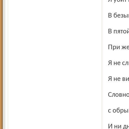
Я уби
В без
В пят
При ж
Я не 
Я не 
Словн
с обры
И ни 