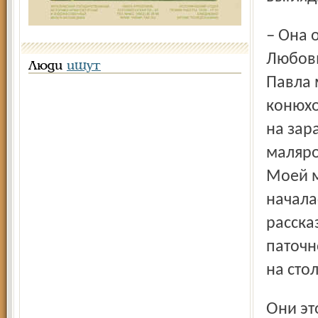
– Она очень напоминает пейзаж в Учинже, – поясняет
Любовь
Люди
ищут
Павла 
конюхо
на зар
маляро
Моей м
начала
расска
паточн
на сто
Они это запомнили на всю жизнь. Запомнили также, что