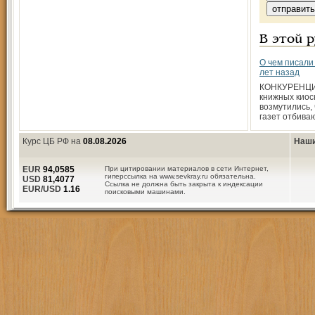
В этой 
О чем писали
лет назад
КОНКУРЕНЦИ
книжных киос
возмутились,
газет отбиваю
Курс ЦБ РФ на
08.08.2026
Наши
EUR
94,0585
При цитировании материалов в сети Интернет,
гиперссылка на www.sevkray.ru обязательна.
USD
81,4077
Ссылка не должна быть закрыта к индексации
EUR/USD
1.16
поисковыми машинами.