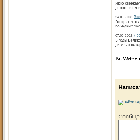
Ярко сверкае
дороге, и ёлк
Воз
24.06.2008
Говорят, что
победных зал
Яро
07.05.2002
В годы Велик
дивизия поте
Коммен
Написа
Сообще