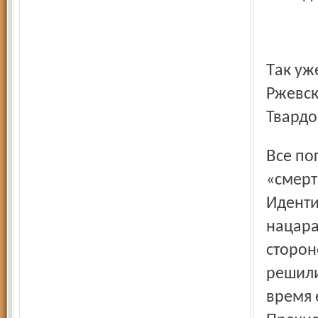
Так уже после войны написал о тех страшных боях
Ржевск
Твардо
Все погибшие были без документов и так называемых
«смерт
Иденти
нацара
сторон
решили
время 