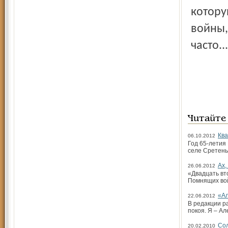
котору
войны,
часто...
Читайте
Ква
06.10.2012
Год 65-летия
селе Сретень
Ах,
26.06.2012
«Двадцать вт
Помнящих вой
«Ал
22.06.2012
В редакции р
покоя. Я – Ал
Сол
20.02.2010