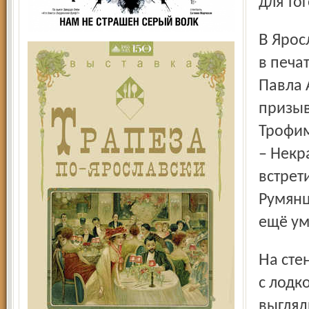
для то
В Ярославской области на момент подготовки материала
в печа
Павла 
призыв
Трофим
– Некр
встрет
Румянц
ещё ум
На стене квартиры – картина. На ней изображено озерцо
с лодк
выгляд