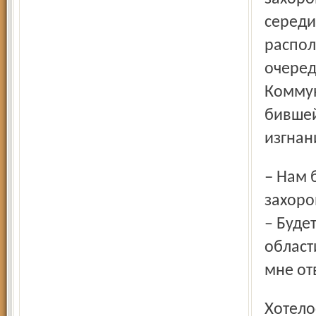
середи
распол
очеред
Коммун
бившей
изгнан
– Нам бы очень хотелось побывать на торжественном
захоро
– Буде
област
мне от
Хотелось бы верить, что будет. У мемориалов на земле,