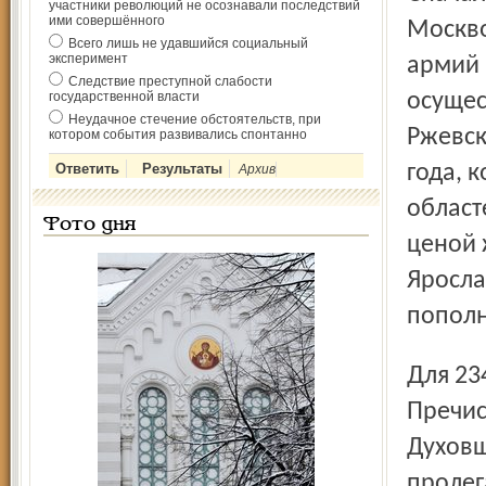
участники революций не осознавали последствий
ими совершённого
Москво
Всего лишь не удавшийся социальный
эксперимент
армий 
Следствие преступной слабости
государственной власти
осущес
Неудачное стечение обстоятельств, при
Ржевск
котором события развивались спонтанно
года, 
Архив
област
Фото дня
ценой 
Яросла
пополн
Для 234-й война началась 27 марта 1942 года, когда в
Пречис
Духовщ
пролег