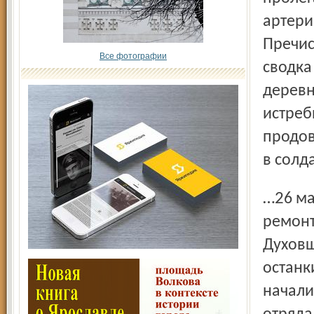
артери
Пречис
Все фотографии
сводка
деревн
истреб
продов
в солд
…26 мая 2010 года строительные рабочие,
ремонт
Духовщ
останк
начали