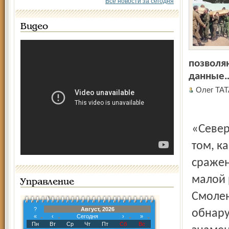
Все новости за сегодня
Видео
позволя
данные
Олег Т
«Северный край» уже не первый раз в этом году пишет о
том, к
сражен
малой 
Управление
Смолен
?
Август, 2026
обнару
«
‹
Сегодня
›
»
Пн
Вт
Ср
Чт
Пт
Сб
Вс