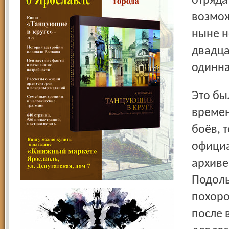
отряда
возмож
ныне н
двадца
одинн
Это была так называемая «санитарная захоронка»: то есть
времен
боёв, 
официа
архиве
Подоль
похоро
после 