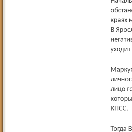
Началь
обстан
краях 
В Ярос
негати
уходит
Маркус
личнос
лицо г
которы
КПСС.
Тогда 