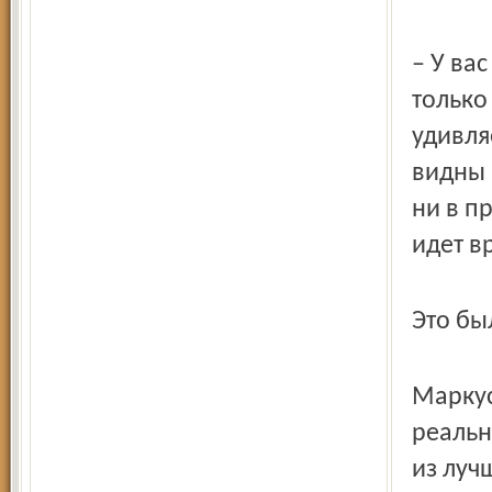
– У ва
только
удивля
видны 
ни в п
идет вр
Это бы
Маркус
реальн
из луч