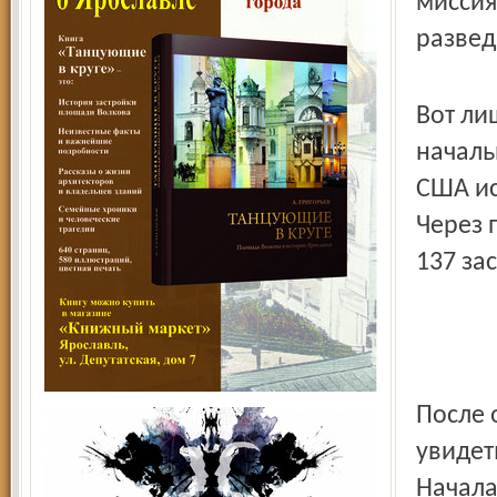
миссия
развед
Вот ли
началь
США ис
Через 
137 за
После 
увидет
Начала