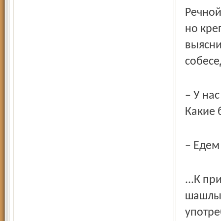
Речной
но кре
выясни
собесе
– У нас
Какие 
– Едем
...К п
шашлык
употре