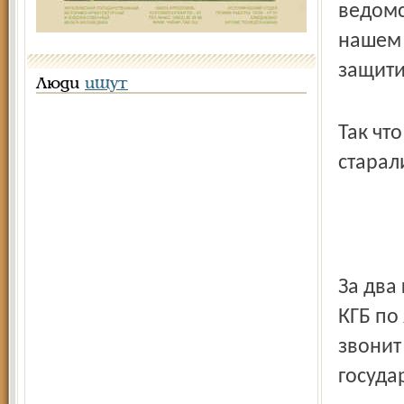
ведомс
нашем 
защити
Люди
ищут
Так чт
старал
За два
КГБ по
звонит
госуда