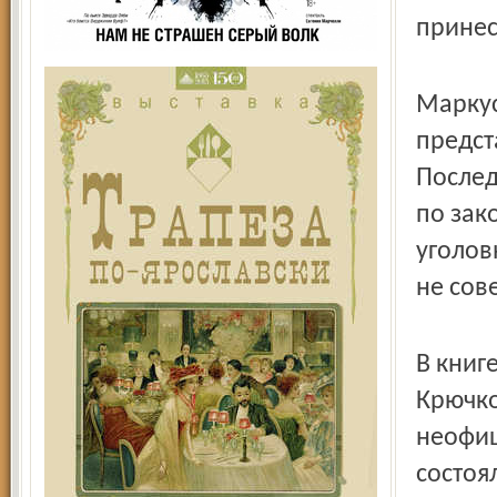
принес
Маркус
предст
Послед
по зак
уголов
не сов
В книг
Крючко
неофиц
состоя