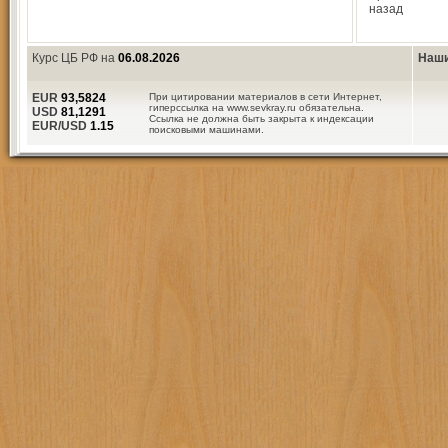
назад
Курс ЦБ РФ на
06.08.2026
Наши
EUR
93,5824
При цитировании материалов в сети Интернет,
гиперссылка на www.sevkray.ru обязательна.
USD
81,1291
Ссылка не должна быть закрыта к индексации
EUR/USD
1.15
поисковыми машинами.