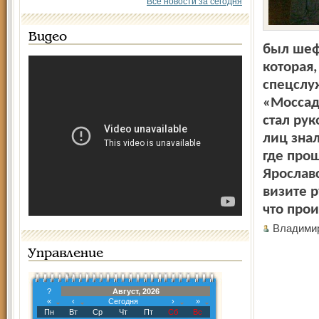
Все новости за сегодня
Видео
был шеф
которая
спецслуж
«Моссад
стал ру
лиц зна
где прош
Ярослав
визите 
что про
Владими
Управление
?
Август, 2026
«
‹
Сегодня
›
»
Пн
Вт
Ср
Чт
Пт
Сб
Вс