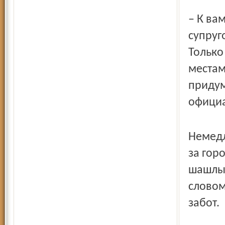
– К ва
супруг
Только
местам
придум
официа
Немедл
за гор
шашлык
словом
забот.