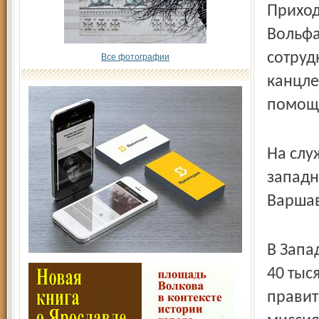
Приход
Вольфа
сотруд
Все фотографии
канцле
помощн
На слу
западн
Варшав
В Запа
40 тыс
правит