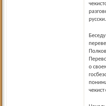
чекист
разгово
русски
Беседу
переве
Полков
Перево
о свое
госбез
понима
чекист