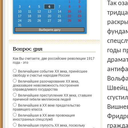
1
2
Так оз
3
4
5
6
7
8
9
тридца
10
11
12
13
14
15
16
17
18
19
20
21
22
23
24
25
26
27
28
29
30
раскры
31
Выберите дату
фундам
спецсл
Вопрос дня
годы п
Как Вы считаете, две российские революции 1917
драмат
года - это
антифа
Величайшее событие ХХ века, принёсшее
свободу и счастье народам России
Вольфа
Величайшее разочарование ХХ века,
доказавшее невозможность построения
Швейца
справедливого государства
Величайшее преступление ХХ века, ставшее
сгусти
причиной гибели миллионов людей
Величайшее в ХХ веке предательство
Вишнев
правящего класса
Фридри
Величайшая в ХХ веке провокация
иностранных спецслужб
гражда
Величайшая глупость ХХ века, поскольку