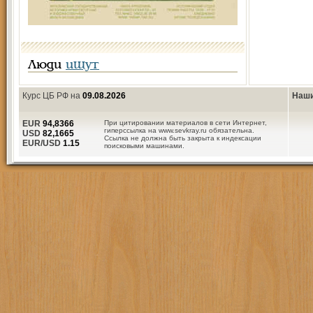
Люди
ищут
Курс ЦБ РФ на
09.08.2026
Наши
EUR
94,8366
При цитировании материалов в сети Интернет,
гиперссылка на www.sevkray.ru обязательна.
USD
82,1665
Ссылка не должна быть закрыта к индексации
EUR/USD
1.15
поисковыми машинами.