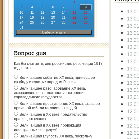
1
2
3
4
5
6
7
8
9
13.0
10
11
12
13
14
15
16
17
18
19
20
21
22
23
13.0
24
25
26
27
28
29
30
13.0
31
13.0
Выберите дату
13.0
13.0
Вопрос дня
13.0
13.0
Как Вы считаете, две российские революции 1917
года - это
13.0
13.0
Величайшее событие ХХ века, принёсшее
свободу и счастье народам России
13.0
Величайшее разочарование ХХ века,
13.0
доказавшее невозможность построения
12.0
справедливого государства
Величайшее преступление ХХ века, ставшее
12.0
причиной гибели миллионов людей
12.0
Величайшее в ХХ веке предательство
12.0
правящего класса
12.0
Величайшая в ХХ веке провокация
иностранных спецслужб
12.0
Величайшая глупость ХХ века, поскольку