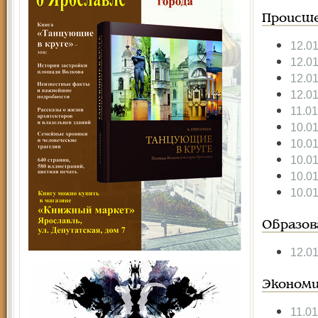
Происше
12.0
12.0
12.0
12.0
11.0
10.0
10.0
10.0
10.0
10.0
Образов
12.0
Экономи
11.0