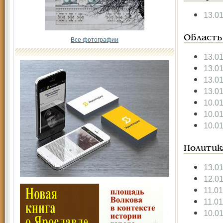
13.0
Область
Все фотографии
13.0
13.0
13.0
13.0
10.0
10.0
10.0
Политик
13.0
12.0
11.0
11.0
10.0