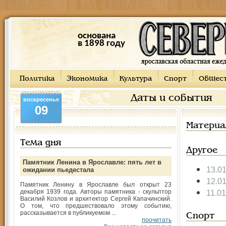
основана
в 1898 году
Политика
Экономика
Культура
Спорт
Общес
Даты и события
воскресенье
09
Материа
Тема дня
Другое
Памятник Ленина в Ярославле: пять лет в
13.0
ожидании пьедестала
12.0
Памятник Ленину в Ярославле был открыт 23
декабря 1939 года. Авторы памятника - скульптор
11.0
Василий Козлов и архитектор Сергей Капачинский.
О том, что предшествовало этому событию,
рассказывается в публикуемом ...
Спорт
прочитать