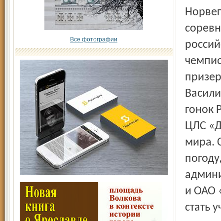
Норвег
соревн
Все фотографии
россий
чемпио
призер
Васили
гонок 
ЦЛС «Д
мира. 
погоду
админи
и ОАО 
стать 