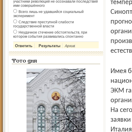
темпер
участники революций не осознавали последствий
ими совершённого
Синопт
Всего лишь не удавшийся социальный
эксперимент
прогно
Следствие преступной слабости
государственной власти
органи
Неудачное стечение обстоятельств, при
котором события развивались спонтанно
произв
Архив
естест
Фото дня
Имея б
национ
ЭКМ га
органи
На сег
заявки
Италия