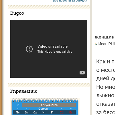
Все новости за сегодня
Видео
женщины
Иван РЫ
Как и 
о мест
дней д
Но мно
Управление
лыжног
отказа
?
Август, 2026
«
‹
Сегодня
›
»
за бес
Пн
Вт
Ср
Чт
Пт
Сб
Вс