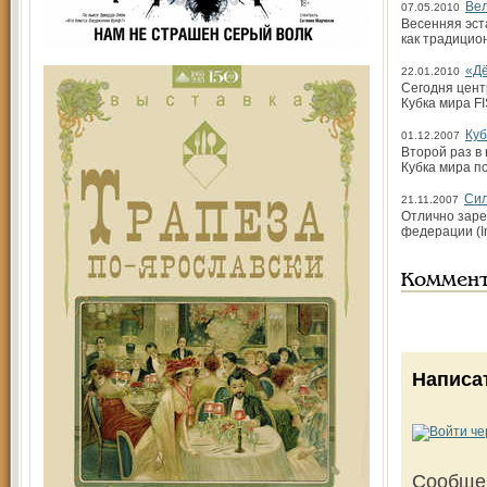
Ве
07.05.2010
Весенняя эст
как традицио
«Дё
22.01.2010
Сегодня цент
Кубка мира F
Куб
01.12.2007
Второй раз в
Кубка мира п
Сил
21.11.2007
Отлично заре
федерации (In
Коммен
Написа
Сообще