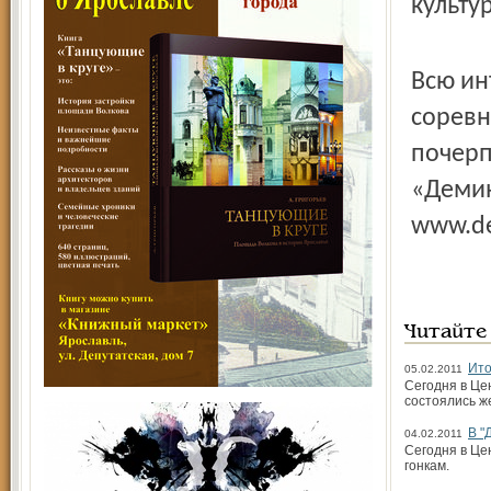
культу
Всю и
соревн
почерп
«Демин
www.de
Читайте
Ито
05.02.2011
Сегодня в Це
состоялись ж
В "
04.02.2011
Сегодня в Це
гонкам.