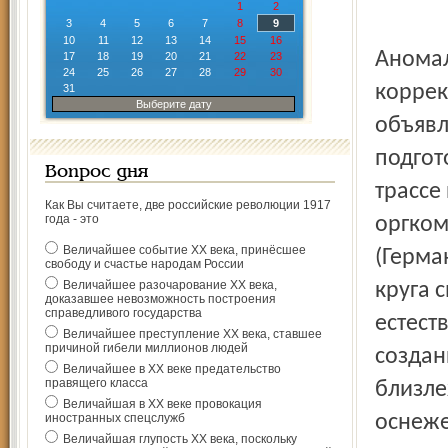
1
2
3
4
5
6
7
8
9
10
11
12
13
14
15
16
Аномал
17
18
19
20
21
22
23
24
25
26
27
28
29
30
коррек
31
Выберите дату
объявл
подгот
Вопрос дня
трассе
Как Вы считаете, две российские революции 1917
года - это
оргком
Величайшее событие ХХ века, принёсшее
(Герма
свободу и счастье народам России
Величайшее разочарование ХХ века,
круга 
доказавшее невозможность построения
справедливого государства
естест
Величайшее преступление ХХ века, ставшее
причиной гибели миллионов людей
создан
Величайшее в ХХ веке предательство
правящего класса
близле
Величайшая в ХХ веке провокация
иностранных спецслужб
оснеже
Величайшая глупость ХХ века, поскольку