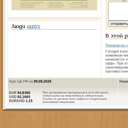
Люди
ищут
В этой 
Поехали на «
Сегодня в ро
хоккейном че
начинается «
офф». При эт
закончившем
противостоя
Курс ЦБ РФ на
09.08.2026
Наши
EUR
94,8366
При цитировании материалов в сети Интернет,
гиперссылка на www.sevkray.ru обязательна.
USD
82,1665
Ссылка не должна быть закрыта к индексации
EUR/USD
1.15
поисковыми машинами.