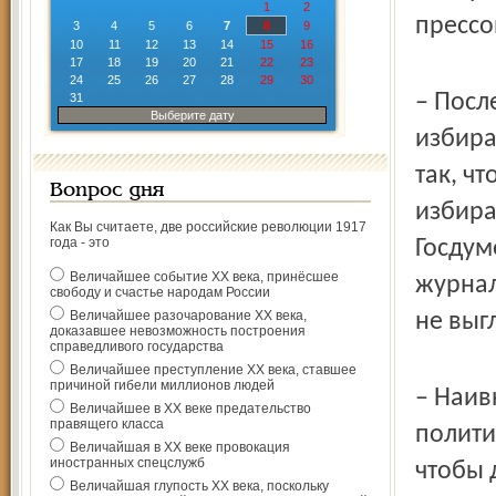
1
2
прессо
3
4
5
6
7
8
9
10
11
12
13
14
15
16
17
18
19
20
21
22
23
24
25
26
27
28
29
30
– Посл
31
Выберите дату
избира
так, ч
Вопрос дня
избира
Как Вы считаете, две российские революции 1917
года - это
Госдум
Величайшее событие ХХ века, принёсшее
журнал
свободу и счастье народам России
Величайшее разочарование ХХ века,
не выг
доказавшее невозможность построения
справедливого государства
Величайшее преступление ХХ века, ставшее
причиной гибели миллионов людей
– Наив
Величайшее в ХХ веке предательство
правящего класса
полити
Величайшая в ХХ веке провокация
иностранных спецслужб
чтобы 
Величайшая глупость ХХ века, поскольку