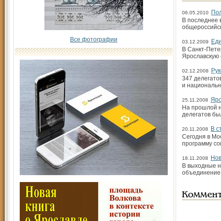
По
06.05.2010
В последнее 
общероссийск
Все фотографии
Еди
03.12.2009
В Санкт-Пете
Ярославскую 
Рук
02.12.2008
347 делегато
и национальн
Яро
25.11.2008
На прошлой н
делегатов бы
В с
20.11.2008
Сегодня в Мо
программу со
Нов
18.11.2008
В выходные н
объединение 
Коммен