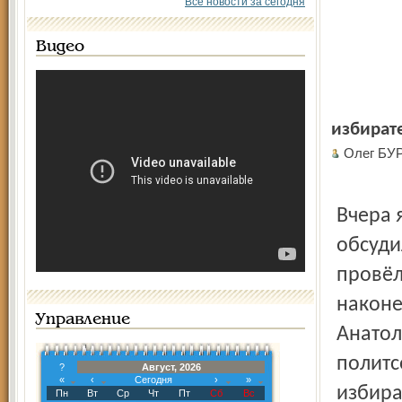
Все новости за сегодня
Видео
избират
Олег БУ
Вчера 
обсуди
провёл
наконе
Управление
Анатол
политс
?
Август, 2026
«
‹
Сегодня
›
»
избира
Пн
Вт
Ср
Чт
Пт
Сб
Вс