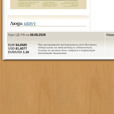
Люди
ищут
Курс ЦБ РФ на
08.08.2026
Наши
EUR
94,0585
При цитировании материалов в сети Интернет,
гиперссылка на www.sevkray.ru обязательна.
USD
81,4077
Ссылка не должна быть закрыта к индексации
EUR/USD
1.16
поисковыми машинами.