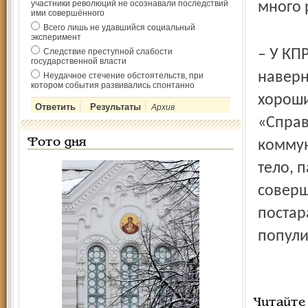
участники революций не осознавали последствий
много 
ими совершённого
Всего лишь не удавшийся социальный
эксперимент
Следствие преступной слабости
– У КП
государственной власти
наверн
Неудачное стечение обстоятельств, при
котором события развивались спонтанно
хороши
Архив
«Справ
Фото дня
коммун
тело, 
соверш
постар
попули
Читайте