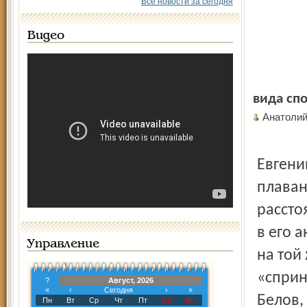
Все новости за сегодня
Видео
вида спо
Анатоли
Евгени
плаван
рассто
в его 
Управление
на той
«сприн
?
Август, 2026
«
‹
Сегодня
›
»
Белов,
Пн
Вт
Ср
Чт
Пт
Сб
Вс