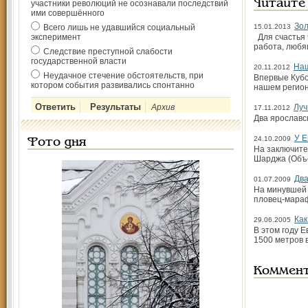
Читайте
участники революций не осознавали последствий
ими совершённого
Зол
Всего лишь не удавшийся социальный
15.01.2013
эксперимент
Для счастья 
работа, любя
Следствие преступной слабости
государственной власти
Наш
20.11.2012
Неудачное стечение обстоятельств, при
Впервые Кубо
котором события развивались спонтанно
нашем регион
Архив
Луч
17.11.2012
Два ярославс
У Е
24.10.2009
Фото дня
На заключите
Шарджа (Объе
Два
01.07.2009
На минувшей 
пловец-мараф
Как
29.06.2005
В этом году 
1500 метров 
Коммен