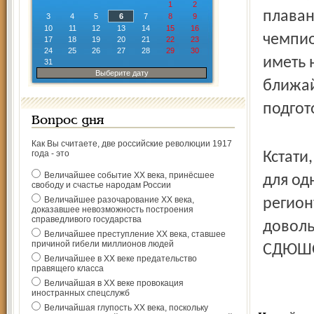
1
2
плаван
3
4
5
6
7
8
9
10
11
12
13
14
15
16
чемпио
17
18
19
20
21
22
23
24
25
26
27
28
29
30
иметь 
31
Выберите дату
ближай
подгот
Вопрос дня
Как Вы считаете, две российские революции 1917
года - это
Кстати
Величайшее событие ХХ века, принёсшее
для од
свободу и счастье народам России
Величайшее разочарование ХХ века,
регион
доказавшее невозможность построения
справедливого государства
доволь
Величайшее преступление ХХ века, ставшее
причиной гибели миллионов людей
СДЮШОР
Величайшее в ХХ веке предательство
правящего класса
Величайшая в ХХ веке провокация
иностранных спецслужб
Величайшая глупость ХХ века, поскольку