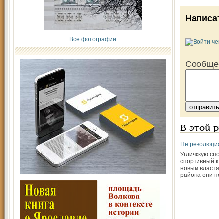
Написа
Все фотографии
Сообще
В этой 
Не революция
Угличскую сп
спортивный к
новым властя
района они п