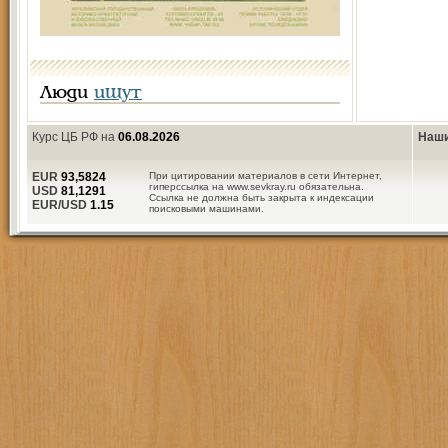
Люди
ищут
Курс ЦБ РФ на
06.08.2026
Наши
EUR
93,5824
При цитировании материалов в сети Интернет,
гиперссылка на www.sevkray.ru обязательна.
USD
81,1291
Ссылка не должна быть закрыта к индексации
EUR/USD
1.15
поисковыми машинами.