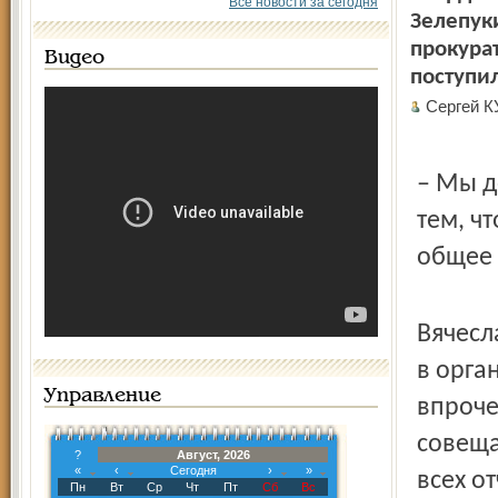
Все новости за сегодня
Зелепуки
прокура
Видео
поступи
Сергей 
– Мы д
тем, ч
общее 
Вячесл
в орга
Управление
впроче
совеща
?
Август, 2026
«
‹
Сегодня
›
»
всех о
Пн
Вт
Ср
Чт
Пт
Сб
Вс