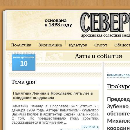
основана
в 1898 году
Политика
Экономика
Культура
Спорт
Общес
Даты и события
понедельник
10
Комментиров
Тема дня
Прокуро
Памятник Ленина в Ярославле: пять лет в
ожидании пьедестала
Председ
Зубенко
Памятник Ленину в Ярославле был открыт 23
декабря 1939 года. Авторы памятника - скульптор
обстоят
Василий Козлов и архитектор Сергей Капачинский.
О том, что предшествовало этому событию,
Михаило
рассказывается в публикуемом ...
прочитать
координ