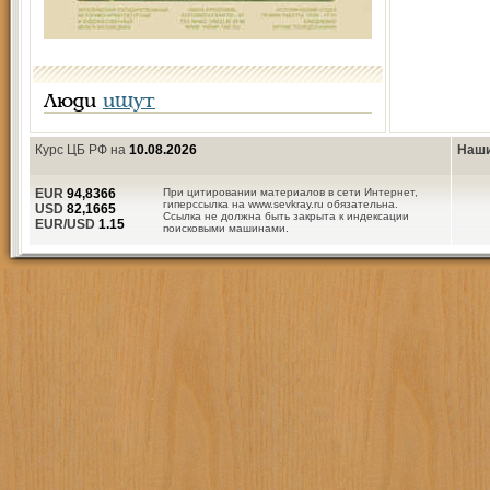
Люди
ищут
Курс ЦБ РФ на
10.08.2026
Наши
EUR
94,8366
При цитировании материалов в сети Интернет,
гиперссылка на www.sevkray.ru обязательна.
USD
82,1665
Ссылка не должна быть закрыта к индексации
EUR/USD
1.15
поисковыми машинами.