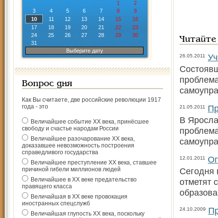
1
2
3
4
5
6
7
8
9
10
11
12
13
14
15
16
17
18
19
20
21
22
23
24
25
26
27
28
29
30
Читайте
31
Выберите дату
Уч
26.05.2011
Состоявш
проблема
Вопрос дня
самоупр
Как Вы считаете, две российские революции 1917
года - это
Пр
21.05.2011
В Яросла
Величайшее событие ХХ века, принёсшее
свободу и счастье народам России
проблема
Величайшее разочарование ХХ века,
самоупра
доказавшее невозможность построения
справедливого государства
Оп
12.01.2011
Величайшее преступление ХХ века, ставшее
причиной гибели миллионов людей
Сегодня 
Величайшее в ХХ веке предательство
отметят 
правящего класса
образова
Величайшая в ХХ веке провокация
иностранных спецслужб
Пр
24.10.2009
Величайшая глупость ХХ века, поскольку