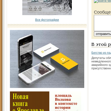
Сообще
Все фотографии
В этой 
Бегство из п
Депутаты об
немедленного
аварийного з
присутственн