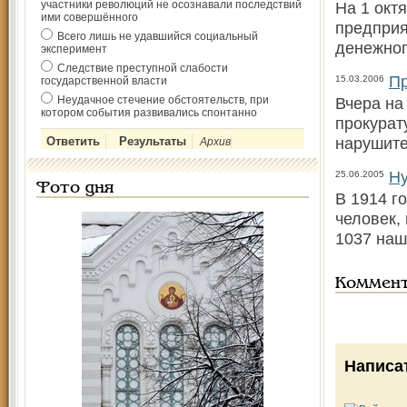
участники революций не осознавали последствий
На 1 окт
ими совершённого
предприя
Всего лишь не удавшийся социальный
денежног
эксперимент
Следствие преступной слабости
Пр
15.03.2006
государственной власти
Неудачное стечение обстоятельств, при
Вчера на
котором события развивались спонтанно
прокурат
нарушите
Архив
Ну
25.06.2005
Фото дня
В 1914 г
человек,
1037 наш
Коммен
Написа