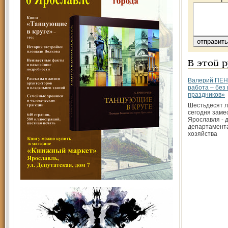
В этой 
Валерий ПЕН
работа – без
праздников»
Шестьдесят л
сегодня заме
Ярославля - 
департамента
хозяйства