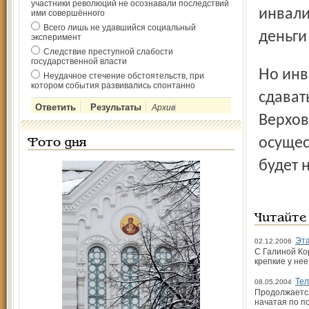
участники революций не осознавали последствий
инвали
ими совершённого
Всего лишь не удавшийся социальный
деньги
эксперимент
Следствие преступной слабости
государственной власти
Но инвалид, несмотря на явный «перевес в силах»,
Неудачное стечение обстоятельств, при
котором события развивались спонтанно
сдават
Архив
Верхов
осущес
Фото дня
будет 
Читайте
Эта
02.12.2006
С Галиной Кор
крепкие у не
Те
08.05.2004
Продолжается
начатая по п