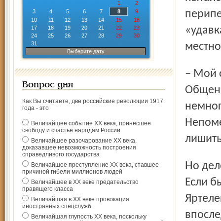
1
2
3
4
5
6
7
8
9
перипе
10
11
12
13
14
15
16
17
18
19
20
21
22
23
«удавк
24
25
26
27
28
29
30
31
местно
Выберите дату
– Мой отец не может самостоятельно передвигаться.
Вопрос дня
Общени
Как Вы считаете, две российские революции 1917
немног
года - это
Непоме
Величайшее событие ХХ века, принёсшее
свободу и счастье народам России
лишить
Величайшее разочарование ХХ века,
доказавшее невозможность построения
справедливого государства
Но дело, по-видимому, не только в Петре Коротицком.
Величайшее преступление ХХ века, ставшее
причиной гибели миллионов людей
Если б
Величайшее в ХХ веке предательство
правящего класса
Яртеле
Величайшая в ХХ веке провокация
иностранных спецслужб
впосле
Величайшая глупость ХХ века, поскольку