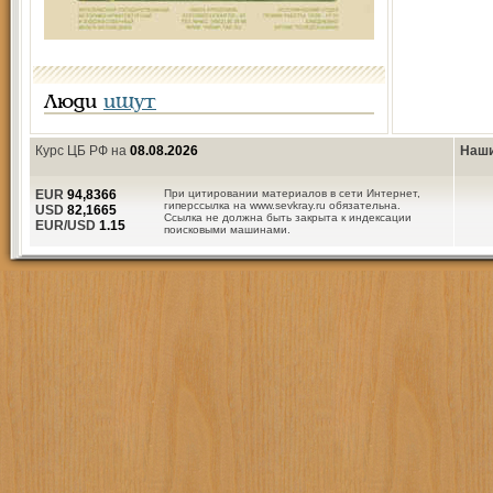
Люди
ищут
Курс ЦБ РФ на
08.08.2026
Наши
EUR
94,8366
При цитировании материалов в сети Интернет,
гиперссылка на www.sevkray.ru обязательна.
USD
82,1665
Ссылка не должна быть закрыта к индексации
EUR/USD
1.15
поисковыми машинами.