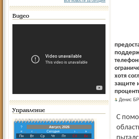
Все новости за сегодня
Видео
предост
поддерж
телефон
огранич
хотя сог
защите и
процент
Денис Б
Управление
С помощью своей дочери Ольги Лукьяненко и депутата
област
?
Август, 2026
«
‹
Сегодня
›
»
Пн
Вт
Ср
Чт
Пт
Сб
Вс
пыталс