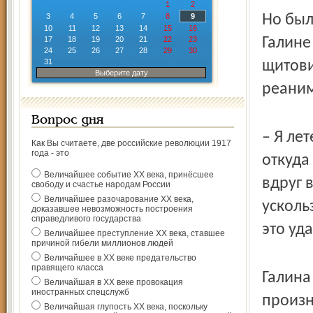
1
2
3
4
5
6
7
8
9
Но было
10
11
12
13
14
15
16
17
18
19
20
21
22
23
Галине
24
25
26
27
28
29
30
31
щитови
Выберите дату
реаним
Вопрос дня
– Я ле
Как Вы считаете, две российские революции 1917
года - это
откуда
Величайшее событие ХХ века, принёсшее
вдруг 
свободу и счастье народам России
Величайшее разочарование ХХ века,
ускольз
доказавшее невозможность построения
справедливого государства
это уд
Величайшее преступление ХХ века, ставшее
причиной гибели миллионов людей
Величайшее в ХХ веке предательство
правящего класса
Галина
Величайшая в ХХ веке провокация
иностранных спецслужб
произн
Величайшая глупость ХХ века, поскольку