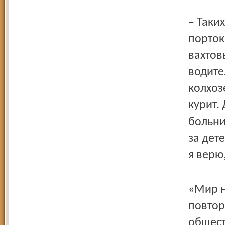
– Таких
порток
вахтов
водите
колхоз
курит.
больни
за дет
я верю,
«Мир н
повтор
общест