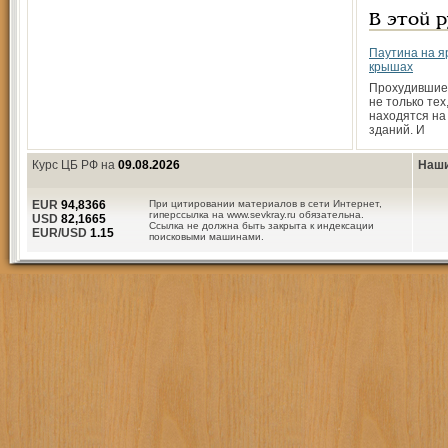
В этой 
Паутина на я
крышах
Прохудившие
не только тех
находятся на
зданий. И
Курс ЦБ РФ на
09.08.2026
Наши
EUR
94,8366
При цитировании материалов в сети Интернет,
гиперссылка на www.sevkray.ru обязательна.
USD
82,1665
Ссылка не должна быть закрыта к индексации
EUR/USD
1.15
поисковыми машинами.