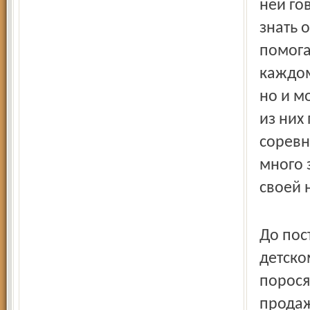
ней го
знать 
помога
каждом
но и м
из них
соревн
много 
своей 
До пос
детском
порося
продаж