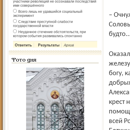
участники революций не осознавали последствий
ими совершённого
Всего лишь не удавшийся социальный
– Очну
эксперимент
Следствие преступной слабости
Соловь
государственной власти
Неудачное стечение обстоятельств, при
будто..
котором события развивались спонтанно
Архив
Оказал
Фото дня
железу
богу, 
добрых
Алекса
крест н
помощь
всей Р