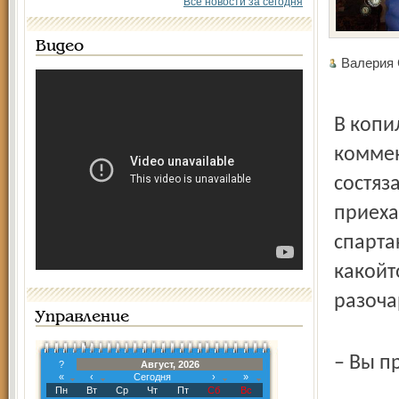
Все новости за сегодня
Видео
Валерия
В копи
коммен
состяз
приеха
спарта
какой­
разоча
Управление
– Вы пр
?
Август, 2026
«
‹
Сегодня
›
»
Пн
Вт
Ср
Чт
Пт
Сб
Вс