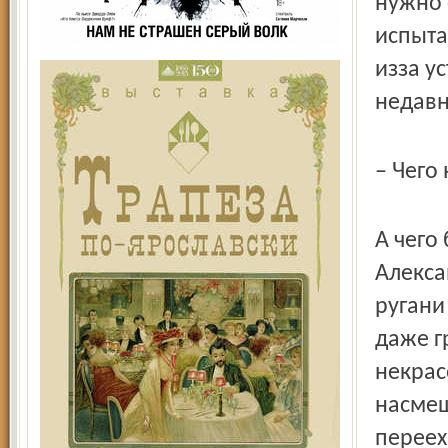
нужно 
испыта
из­за 
недавн
– Чего
А чего 
Алекса
ругани 
даже г
некрасо
насмеш
переех