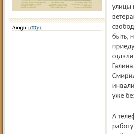
улицы 
ветера
свобод
Люди
ищут
быть, 
приеду
отдали
Галина
Смирил
инвали
уже бе
А теле
работу