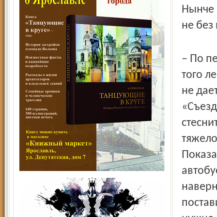
Нынче 
не без
– По п
того л
не дае
«Съезд
стесни
тяжело
Показа
автобу
наверн
постав