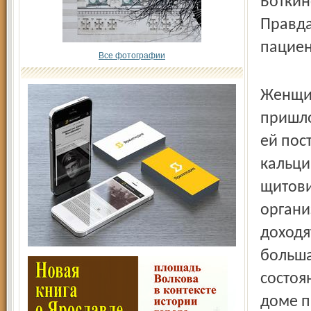
Боткин
Правда
пациен
Все фотографии
Женщин
пришло
ей пос
кальци
щитови
органи
доходя
больша
состоян
доме п