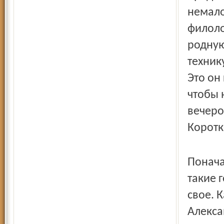
немало
филоло
родную
техник
Это он
чтобы 
вечеро
Коротк
Понача
такие 
свое. 
Алекса