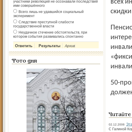
всех и
участники революций не осознавали последствий
ими совершённого
скидки
Всего лишь не удавшийся социальный
эксперимент
Следствие преступной слабости
Пенсионерка Ольга Лукьяненко, представлявшая
государственной власти
Неудачное стечение обстоятельств, при
интере
котором события развивались спонтанно
инвали
Архив
«фикси
Фото дня
инвали
50-процентную скидку за пользование телефоном, и он
должен
Читайте
Эта
02.12.2006
С Галиной Кор