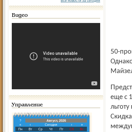
Все новости за сегодня
Видео
50-процентную скидку за пользование телефоном.
Однако
Майзел
Представитель Яртелекомсервиса на суде пояснила, что
еще с 
Управление
льготу
Скидка
?
Август, 2026
«
‹
Сегодня
›
»
между
Пн
Вт
Ср
Чт
Пт
Сб
Вс