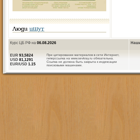
Люди
ищут
Курс ЦБ РФ на
06.08.2026
Наши
EUR
93,5824
При цитировании материалов в сети Интернет,
гиперссылка на www.sevkray.ru обязательна.
USD
81,1291
Ссылка не должна быть закрыта к индексации
EUR/USD
1.15
поисковыми машинами.