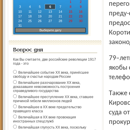
1
2
перего
3
4
5
6
7
8
9
10
11
12
13
14
15
16
преду-
17
18
19
20
21
22
23
24
25
26
27
28
29
30
предос
31
Выберите дату
Корот
законо
Вопрос дня
79–летний инвалид, находящийся под опекой дочери,
Как Вы считаете, две российские революции 1917
года - это
якобы 
Величайшее событие ХХ века, принёсшее
телефо
свободу и счастье народам России
Величайшее разочарование ХХ века,
доказавшее невозможность построения
справедливого государства
Также ответчик ссылался на то, что еще в 2000 году
Величайшее преступление ХХ века, ставшее
причиной гибели миллионов людей
Кировс
Величайшее в ХХ веке предательство
правящего класса
суда о
Величайшая в ХХ веке провокация
прокур
иностранных спецслужб
Величайшая глупость ХХ века, поскольку