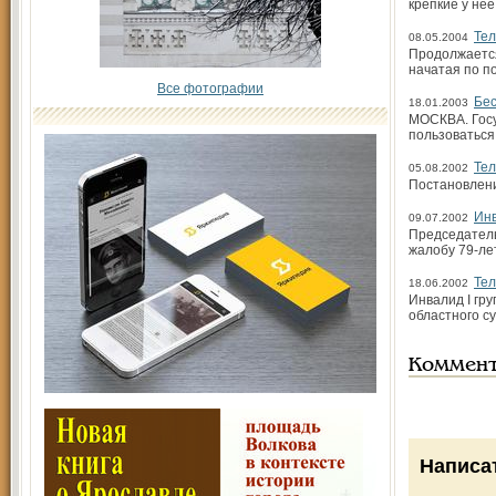
крепкие у не
Те
08.05.2004
Продолжается
начатая по п
Все фотографии
Бес
18.01.2003
МОСКВА. Госу
пользоваться
Те
05.08.2002
Постановлени
Инв
09.07.2002
Председатель
жалобу 79-ле
Тел
18.06.2002
Инвалид I гр
областного с
Коммен
Написа