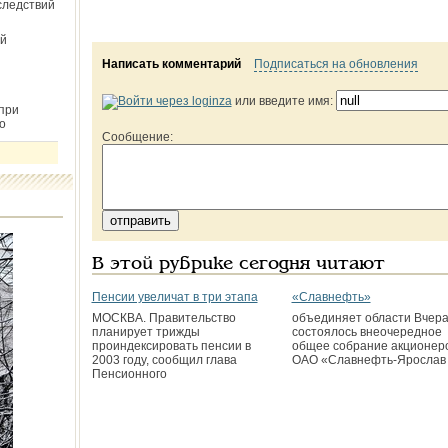
следствий
й
Написать комментарий
Подписаться на обновления
или введите имя:
при
о
Сообщение:
В этой рубрике сегодня читают
Пенсии увеличат в три этапа
«Славнефть»
МОСКВА. Правительство
объединяет области Вчер
планирует трижды
состоялось внеочередное
проиндексировать пенсии в
общее собрание акционер
2003 году, сообщил глава
ОАО «Славнефть-Ярослав
Пенсионного