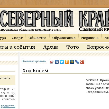
ура
Спорт
Общество
Образование
Медицина
Ис
аты и события
Архив
Фото
Вопрос-
Комментировать
Ход конем
ь лет в
МОСКВА. Прези
заспешил с соз
своих условиях.
открыт 23
негодованием.
 скульптор
пачинский.
 событию,
прочитать