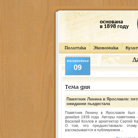
основана
в 1898 году
Политика
Экономика
Культ
Д
воскресенье
09
Тема дня
Памятник Ленина в Ярославле: пят
ожидании пьедестала
Памятник Ленину в Ярославле был 
декабря 1939 года. Авторы памятника -
Василий Козлов и архитектор Сергей Ка
О том, что предшествовало этому
рассказывается в публикуемом ...