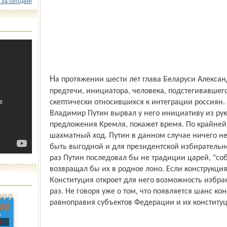
 за сегодня
На протяжении шести лет глава Беларуси Александр Лукашенко выступал в роли
предтечи, инициатора, человека, подстегивавшего
скептически относившихся к интеграции россиян.
Владимир Путин вырвал у него инициативу из рук
предложения Кремля, покажет время. По крайней
шахматный ход. Путин в данном случае ничего не
быть выгодной и для президентской избирательно
раз Путин последовал бы не традиции царей, "со
возвращал бы их в родное лоно. Если конструкция
Конституция откроет для него возможность избран
раз. Не говоря уже о том, что появляется шанс к
равноправия субъектов Федерации и их конститу
»
с