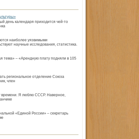
ультуры»
ый день календаря приходится чей-то
нка
яются наиболее уязвимыми
ствуют научные исследования, статистика.
я тема» – «Арендную плату подняли в 105
ать региональное отделение Союза
ик, член
му времени. Я люблю СССР. Наверное,
канчике
нальной «Единой России» – секретарь
ме