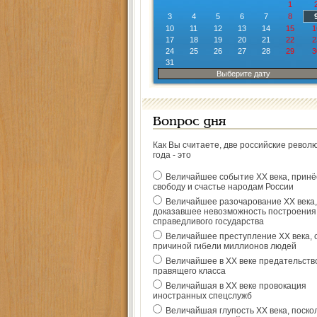
1
3
4
5
6
7
8
10
11
12
13
14
15
1
17
18
19
20
21
22
2
24
25
26
27
28
29
3
31
Выберите дату
Вопрос дня
Как Вы считаете, две российские револ
года - это
Величайшее событие ХХ века, прин
свободу и счастье народам России
Величайшее разочарование ХХ века,
доказавшее невозможность построения
справедливого государства
Величайшее преступление ХХ века, 
причиной гибели миллионов людей
Величайшее в ХХ веке предательств
правящего класса
Величайшая в ХХ веке провокация
иностранных спецслужб
Величайшая глупость ХХ века, поско