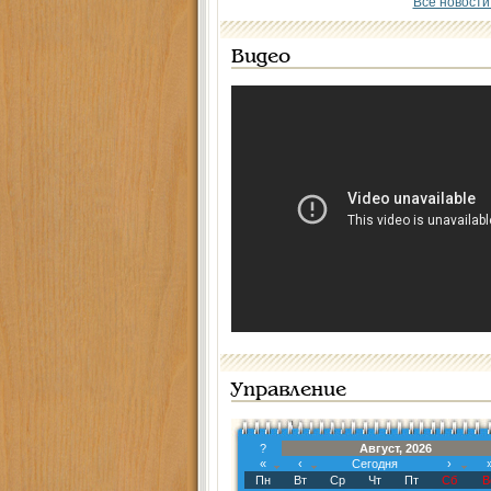
Все новости
Видео
Управление
?
Август, 2026
«
‹
Сегодня
›
Пн
Вт
Ср
Чт
Пт
Сб
В