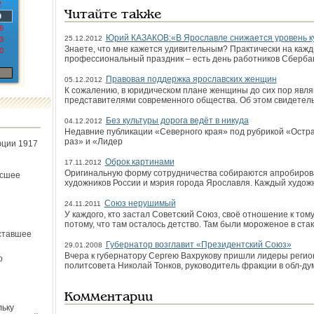
2
Читайте также
9
6
Юрий КАЗАКОВ:«В Ярославле снижается уровень к
25.12.2012
3
Знаете, что мне кажется удивительным? Практически на кажд
0
профессиональный праздник – есть день работников Сберба
Правовая поддержка ярославских женщин
05.12.2012
К сожалению, в юридическом плане женщины до сих пор явл
представителями современного общества. Об этом свидетель
Без культуры дорога ведёт в никуда
04.12.2012
Недавние публикации «Северного края» под рубрикой «Остра
раз» и «Лидер
юции 1917
Оброк картинами
17.11.2012
Оригинальную форму сотрудничества собираются апробиров
ёсшее
художников России и мэрия города Ярославля. Каждый художн
Союз нерушимый
24.11.2011
У каждого, кто застал Советский Союз, своё отношение к то
потому, что там осталось детство. Там были мороженое в ста
ставшее
Губернатор возглавит «Президентский Союз»
29.01.2008
Вчера к губернатору Сергею Вахрукову пришли лидеры регио
о
политсовета Николай Тонков, руководитель фракции в обл-ду
Комментарии
льку