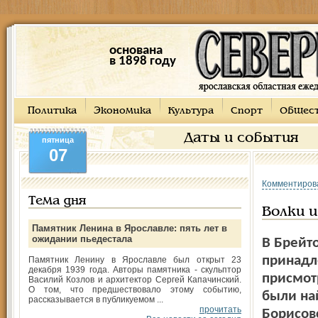
основана
в 1898 году
Политика
Экономика
Культура
Спорт
Общес
Даты и события
пятница
07
Комментиров
Тема дня
Волки и
Памятник Ленина в Ярославле: пять лет в
ожидании пьедестала
В Брейто
принадл
Памятник Ленину в Ярославле был открыт 23
декабря 1939 года. Авторы памятника - скульптор
присмот
Василий Козлов и архитектор Сергей Капачинский.
О том, что предшествовало этому событию,
были на
рассказывается в публикуемом ...
прочитать
Борисов