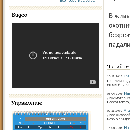
Все новости за сегодня
В живых остались только две. Егеря брейтовского
Видео
охотни
безрез
падали
Читайте
Гра
10.11.2012
Наш земляк, 
он живёт и ра
Идё
08.04.2009
Двух матёрых
Всесвятского
Управление
Ата
07.11.2007
Двое жителей
?
Август, 2026
можно предпо
«
‹
Сегодня
›
»
Пн
Вт
Ср
Чт
Пт
Сб
Вс
На 
16.08.2005