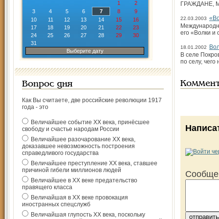
1
2
ГРАЖДАНЕ, 
3
4
5
6
7
8
9
«Во
22.03.2003
10
11
12
13
14
15
16
Международны
17
18
19
20
21
22
23
его «Волки и 
24
25
26
27
28
29
30
31
Вол
18.01.2002
Выберите дату
В селе Покров
по селу, чег
Коммен
Вопрос дня
Как Вы считаете, две российские революции 1917
года - это
Величайшее событие ХХ века, принёсшее
Написа
свободу и счастье народам России
Величайшее разочарование ХХ века,
доказавшее невозможность построения
справедливого государства
Величайшее преступление ХХ века, ставшее
причиной гибели миллионов людей
Сообще
Величайшее в ХХ веке предательство
правящего класса
Величайшая в ХХ веке провокация
иностранных спецслужб
Величайшая глупость ХХ века, поскольку