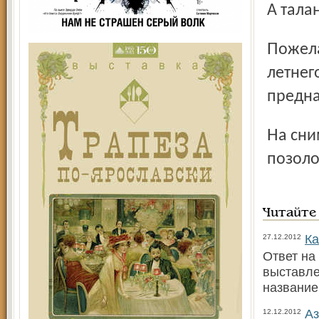
А тала
Пожелаем Николаю Ивановичу Балмасову в день его 50-
летнег
предна
На снимках: складень нательный; серебряная чашка с
позоло
Читайте
Ка
27.12.2012
Ответ на
выставле
названи
Аз
12.12.2012