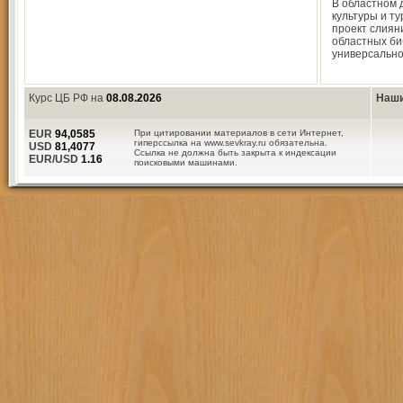
В областном 
культуры и т
проект слиян
областных би
универсальн
Курс ЦБ РФ на
08.08.2026
Наши
EUR
94,0585
При цитировании материалов в сети Интернет,
гиперссылка на www.sevkray.ru обязательна.
USD
81,4077
Ссылка не должна быть закрыта к индексации
EUR/USD
1.16
поисковыми машинами.