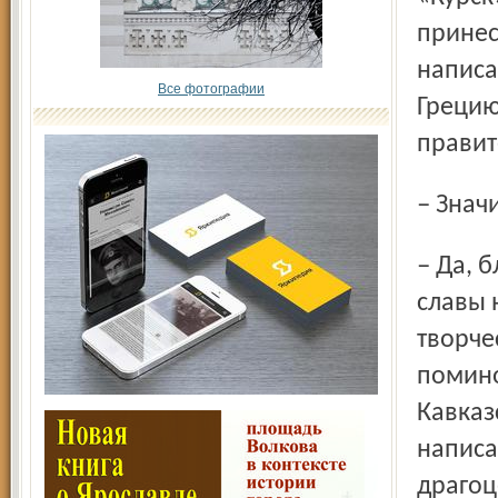
принес
написа
Все фотографии
Грецию
правит
– Зна
– Да, благодаря искусству ювелиров мастерской доброй
славы 
творче
помино
Кавказ
написа
драгоц