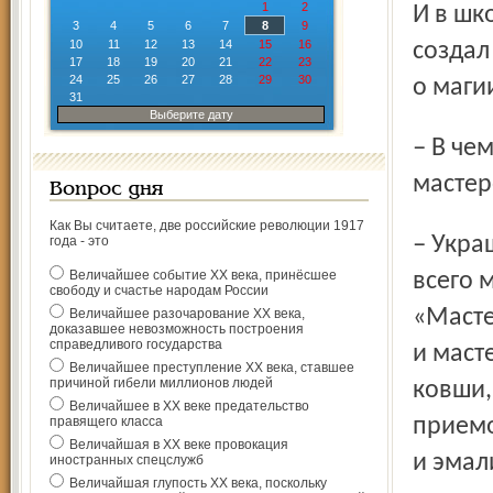
1
2
И в шк
3
4
5
6
7
8
9
10
11
12
13
14
15
16
создал
17
18
19
20
21
22
23
24
25
26
27
28
29
30
о маги
31
Выберите дату
– В чем особенность творческого почерка ваших
мастер
Вопрос дня
Как Вы считаете, две российские революции 1917
– Украшения для дам составляют только десятую часть
года - это
Величайшее событие ХХ века, принёсшее
всего 
свободу и счастье народам России
«Масте
Величайшее разочарование ХХ века,
доказавшее невозможность построения
справедливого государства
и маст
Величайшее преступление ХХ века, ставшее
причиной гибели миллионов людей
ковши,
Величайшее в ХХ веке предательство
правящего класса
приемо
Величайшая в ХХ веке провокация
и эмал
иностранных спецслужб
Величайшая глупость ХХ века, поскольку