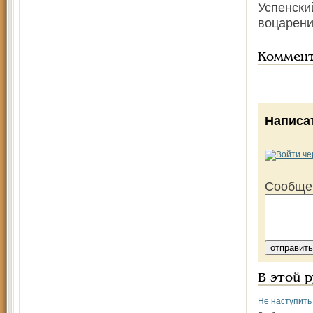
Успенски
воцарени
Коммен
Написа
Сообще
В этой 
Не наступить