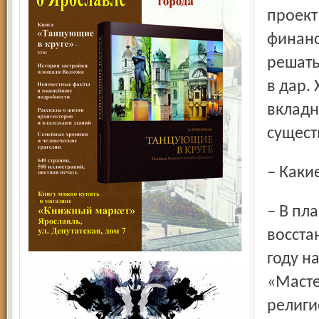
проект
финанс
решать
в дар.
вкладн
сущест
– Как
– В планах написание иконы в поминовение жертв
восста
году н
«Масте
религи