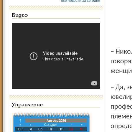
Все новости за сегодня
Видео
– Николай Иванович, вас называют волшебником,
говоря
женщин
– Да, знаю (улыбается), потому что у меня ремесло такое –
ювелир
Управление
профес
племен
?
Август, 2026
«
‹
Сегодня
›
»
опреде
Пн
Вт
Ср
Чт
Пт
Сб
Вс