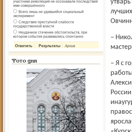
утварь
участники революций не осознавали последствий
ими совершённого
лучших
Всего лишь не удавшийся социальный
эксперимент
Овчинн
Следствие преступной слабости
государственной власти
Неудачное стечение обстоятельств, при
– Николай Иванович, а какими произведениями вашей
котором события развивались спонтанно
мастер
Архив
Фото дня
– Я с гордостью могу сказать, что выполненные нами
работы
Алекси
России
инаугу
правос
яросла
«Курск