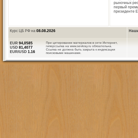
рыночных реф
первый премь
президенте Е
Курс ЦБ РФ на
08.08.2026
Наши
EUR
94,0585
При цитировании материалов в сети Интернет,
гиперссылка на www.sevkray.ru обязательна.
USD
81,4077
Ссылка не должна быть закрыта к индексации
EUR/USD
1.16
поисковыми машинами.