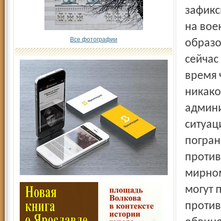
зафикс
на вое
Все фотографии
образо
сейчас
время 
никако
админи
ситуац
погран
против
мирном
могут 
против