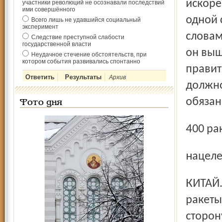
искоре
участники революций не осознавали последствий
ими совершённого
одной 
Всего лишь не удавшийся социальный
эксперимент
словам
Следствие преступной слабости
государственной власти
он выш
Неудачное стечение обстоятельств, при
котором события развивались спонтанно
правит
Архив
должно
обязан
Фото дня
400 ра
нацел
КИТАЙ. Китайские военные разместили дополнительные
ракеты
сторон