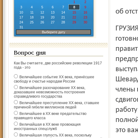
1
2
3
4
5
6
7
8
9
об от
10
11
12
13
14
15
16
17
18
19
20
21
22
23
24
25
26
27
28
29
30
ГРУЗИЯ. Президент Грузии Эдуард Шеварднадзе заявил о
31
Выберите дату
готовн
правит
Вопрос дня
предпр
Как Вы считаете, две российские революции 1917
года - это
выступ
Величайшее событие ХХ века, принёсшее
Шевард
свободу и счастье народам России
Величайшее разочарование ХХ века,
члены 
доказавшее невозможность построения
справедливого государства
сдвиго
Величайшее преступление ХХ века, ставшее
причиной гибели миллионов людей
работу
Величайшее в ХХ веке предательство
правящего класса
полной
Величайшая в ХХ веке провокация
иностранных спецслужб
это ва
Величайшая глупость ХХ века, поскольку