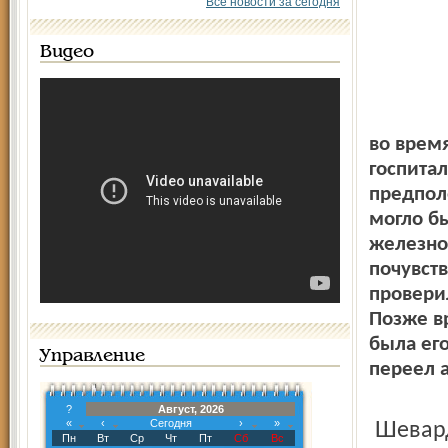
Все новости за сегодня
Видео
во время
госпита
предпол
могло бы
железно
почувств
провери
Позже в
была его
Управление
переел 
?
Август, 2026
«
‹
Сегодня
›
»
Шева
Пн
Вт
Ср
Чт
Пт
Сб
Вс