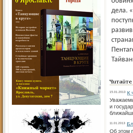
обвиня
дела. 
поступ
разви
страна
Пентаг
Тайван
Читайте
К 
15.01.2013
Уважаемы
и госуда
ближайш
Бл
11.01.2013
Об этом 