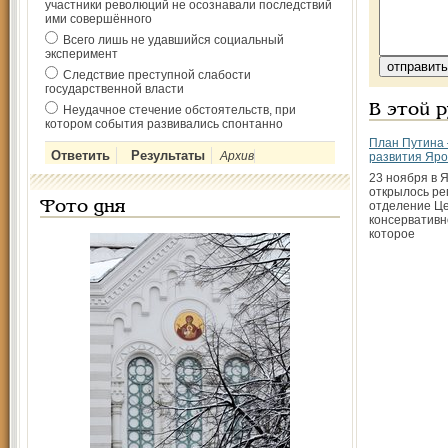
участники революций не осознавали последствий
ими совершённого
Всего лишь не удавшийся социальный
эксперимент
Следствие преступной слабости
государственной власти
В этой 
Неудачное стечение обстоятельств, при
котором события развивались спонтанно
План Путина 
Архив
развития Яро
23 ноября в 
открылось ре
Фото дня
отделение Це
консервативн
которое