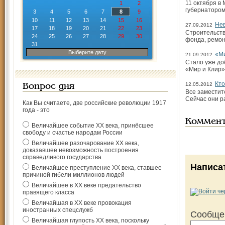
11 октября в
1
2
губернатором
3
4
5
6
7
8
9
10
11
12
13
14
15
16
Нев
27.09.2012
17
18
19
20
21
22
23
Строительств
24
25
26
27
28
29
30
фонда, ремон
31
Выберите дату
«Ми
21.09.2012
Стало уже до
«Мир и Клир».
Кто
12.05.2012
Вопрос дня
Все заместит
Сейчас они р
Как Вы считаете, две российские революции 1917
года - это
Коммен
Величайшее событие ХХ века, принёсшее
свободу и счастье народам России
Величайшее разочарование ХХ века,
доказавшее невозможность построения
справедливого государства
Написа
Величайшее преступление ХХ века, ставшее
причиной гибели миллионов людей
Величайшее в ХХ веке предательство
правящего класса
Величайшая в ХХ веке провокация
иностранных спецслужб
Сообще
Величайшая глупость ХХ века, поскольку