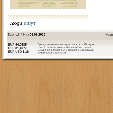
Люди
ищут
Курс ЦБ РФ на
08.08.2026
Наши
EUR
94,0585
При цитировании материалов в сети Интернет,
гиперссылка на www.sevkray.ru обязательна.
USD
81,4077
Ссылка не должна быть закрыта к индексации
EUR/USD
1.16
поисковыми машинами.