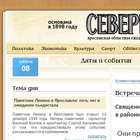
основана
в 1898 году
Политика
Экономика
Культура
Спорт
Общес
Даты и события
суббота
08
Комментиров
Тема дня
Встреч
Памятник Ленина в Ярославле: пять лет в
ожидании пьедестала
Священн
в район
Памятник Ленину в Ярославле был открыт 23
декабря 1939 года. Авторы памятника - скульптор
Василий Козлов и архитектор Сергей Капачинский.
О том, что предшествовало этому событию,
рассказывается в публикуемом ...
Они проводятся уже третий год по инициативе Натальи
прочитать