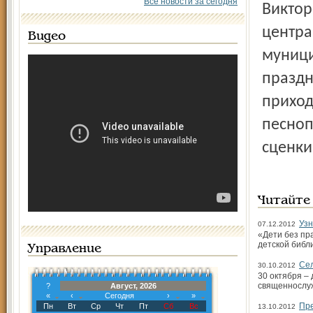
Все новости за сегодня
Виктор
центра
Видео
муници
праздн
приход
песноп
сценки
Читайте
Узн
07.12.2012
«Дети без пр
детской библ
Управление
Сел
30.10.2012
30 октября –
священнослуж
?
Август, 2026
«
‹
Сегодня
›
»
Пре
Пн
Вт
Ср
Чт
Пт
Сб
Вс
13.10.2012