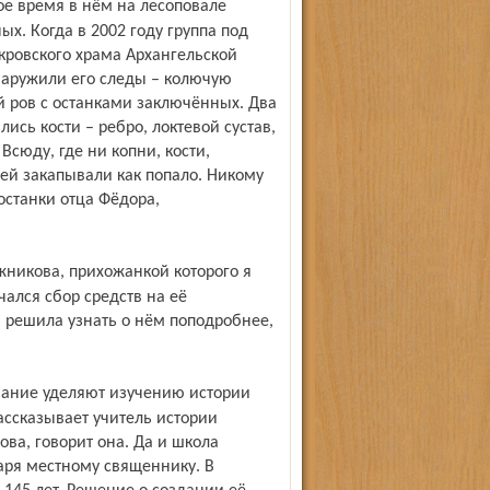
ых. Когда в 2002 году группа под
окровского храма Архангельской
бнаружили его следы – колючую
 ров с останками заключённых. Два
ись кости – ребро, локтевой сустав,
Всюду, где ни копни, кости,
ей закапывали как попало. Никому
 останки отца Фёдора,
чался сбор средств на её
 решила узнать о нём поподробнее,
ассказывает учитель истории
ва, говорит она. Да и школа
аря местному священнику. В