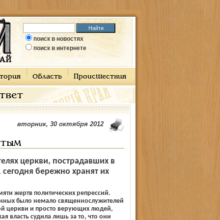
поиск в новостях
поиск в интернете
тория
Область
Происшествия
ответ
вторник, 30 октября 2012
ятым
елях церкви, пострадавших в
 сегодня бережно хранят их
амяти жертв политических репрессий.
нных было немало священнослужителей
ой церкви и просто верующих людей,
я власть судила лишь за то, что они