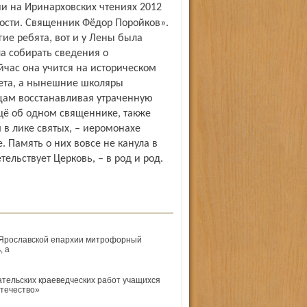
ятости. Священник Фёдор Поройков».
ие ребята, вот и у Лены была
а собирать сведения о
час она учится на историческом
тета, а нынешние школяры
ицам восстанавливая утраченную
ещё об одном священнике, также
в лике святых, – иеромонахе
 Память о них вовсе не канула в
тельствует Церковь, – в род и род.
в Ярославской епархии митрофорный
, а
ательских краеведческих работ учащихся
Отечество»