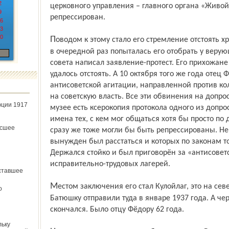
2
церковного управления – главного органа «Живой 
9
репрессирован.
6
3
0
Поводом к этому стало его стремление отстоять храм в селе. Когда в 1936 году власть
в очередной раз попыталась его отобрать у веру
совета написал заявление-протест. Его прихожане
удалось отстоять. А 10 октября того же года отец
антисоветской агитации, направленной против кол
на советскую власть. Все эти обвинения на допрос
юции 1917
музее есть ксерокопия протокола одного из доп
имена тех, с кем мог общаться хотя бы просто по 
ёсшее
сразу же тоже могли бы быть репрессированы. Не
вынужден был расстаться и которых по законам т
Держался стойко и был приговорён за «антисовет
исправительно-трудовых лагерей.
ставшее
Местом заключения его стал Кулойлаг, это на севере, в Архангельской области.
о
Батюшку отправили туда в январе 1937 года. А чер
скончался. Было отцу Фёдору 62 года.
льку