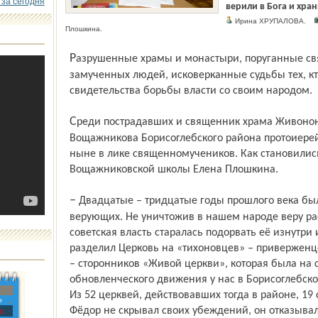
 за сегодня
верили в Бога и хра
Ирина ХРУПАЛОВА.
Плошкина.
Разрушенные храмы и монастыри, поруганные святыни, тысячи расстрелянных,
замученных людей, исковерканные судьбы тех, кт
свидетельства борьбы власти со своим народом.
Среди пострадавших и священник храма Живононачальной Троицы села
Вощажникова Борисоглебского района протоиере
ныне в лике священномучеников. Как становилис
Вощажниковской школы Елена Плошкина.
– Двадцатые – тридцатые годы прошлого века были особенно тяжёлыми для
верующих. Не уничтожив в нашем народе веру ра
советская власть старалась подорвать её изнутри
разделил Церковь на «тихоновцев» – приверженц
– сторонников «Живой церкви», которая была на с
обновленческого движения у нас в Борисоглебско
Из 52 церквей, действовавших тогда в районе, 19
»
Фёдор не скрывал своих убеждений, он отказывал
с