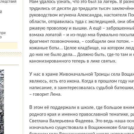
Нам удалось узнать, что это был за лагерь. В разное время в нём на лесоповале
следствий
трудились от десяти до тридцати тысяч заключённ
й
руковод­ством игумена Александра, настоятеля П
области, отправилась туда с экспедицией, они о
ржавую проволоку и вышки. А ещё – заброшенный
при
взмаха лопатой – и из-подо мха буквально посыпал
о
фрагмент позвоночника, – сообщили они потом. – 
кожаные боты... Целое кладбище, на котором люд
до них не было дела... Должно быть, где-то там и
канонизированного теперь в лике святых.
У нас в храме Живоначальной Троицы села Вощажникова, прихожанкой которого я
являюсь, есть его икона. Когда в прошлом году на
написание, я заинтересовалась судьбой батюшки,
– говорит Лена.
В этом её поддержали в школе, где большое внимание уделяют изучению истории
родного края и именно православной тематике, р
Светлана Валерьевна Фадеева. Это ведь наша осно
изначально существовала в Вощажникове благод