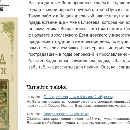
Все эти данные Лена привела в своём выступлении на Иринарховских чтениях 2012
года и в своей первой научной статье «Путь к св
Такую работу в Вощажниковской школе ведут мног
предшественница – Анна Елисеева, которая начал
новомучениках Вощажниковского благочиния. Сей
факультете ярославского Демидовского универси
продолжают трудное и интересное дело, по круп
память о своих земляках. На очереди – история 
пострадавшем в годы репрессий и прославленном 
Алексее Задворнове, служившем рядом, в Закедье.
забытьё, как рассчитывали палачи. Она, как свиде
Читайте также
Последняя встреча с батюшкой Фёдором
03.07.2010
На 81-м году отошёл ко Господу один из старейших клирико
протоиерей Феодор Иванов. Всю свою священническую жизнь
Воскресенское на Маткоме
16.03.2006
Официальное достижение таково: на 13-м конкурсе исследов
Ярослав-ской области туристско-краеведческого движения «