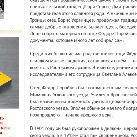
будущем году Вощажниковской школе исполнится 
принял сельский сход ещё при Сергее Дмитриеви
представителе этого славного рода. А нынешний
Троицы отец Борис Украинцев, продолжая традиц
самые добрые отношения. Бывает здесь, беседует
Лене собрать материал об отце Фёдоре Поройков
документы, которые много лет собирал сам.
Среди них были письма родственников отца Фёдора, один из которых сетует на
слишком малые сведения, оставшиеся о нём, – так
кое-что в Ростовском архиве. Этими сведениями
исследователями его сотрудница Светлана Алекс
Отец Фёдор Поройков был потомственным священником. Родился он в селе
Мимошня Угличского уезда. Учился в Ярославско
был назначен на должность учителя церковно-пр
Ростовского уезда. Вполне обычное начало биогр
позапрошлого – начала прошлого века.
В 1901 году он был рукоположен в дьяконы церкви села Мало-Богородское Мышкин­
ского уезда, а в 1913-м стал там священником. Ро