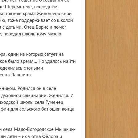
145 лет. Решение о создании её
че Шереметеве, последнем
 настоятель храма Живоначальной
ию, тоже поддерживает со школой
 с детьми. Отец Борис и помог
е, передал школьному музею
ое было время... Но удалось найти
 поделилась с юными
еевна Лапшина.
й духовной семинарии. Женился. И
иходской школы села Гуменец
афии для сельского батюшки конца
сли дети – их у отца Фёдора и