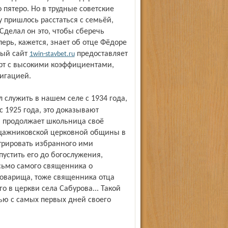
пятеро. Но в трудные советские
 пришлось расстаться с семьёй,
Сделал он это, чтобы сберечь
ерь, кажется, знает об отце Фёдоре
ный сайт
предоставляет
1win-stavbet.ru
орт с высокими коэффициентами,
игацией.
с 1925 года, это доказывают
– продолжает школьница своё
ощажниковской церковной общины в
трировать избранного ими
устить его до богослужения,
исьмо самого священника о
товарища, тоже священника отца
о в церкви села Сабурова... Такой
вью с самых первых дней своего