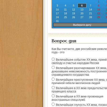
1
3
4
5
6
7
8
10
11
12
13
14
15
1
17
18
19
20
21
22
2
24
25
26
27
28
29
3
31
Выберите дату
Вопрос дня
Как Вы считаете, две российские револ
года - это
Величайшее событие ХХ века, прин
свободу и счастье народам России
Величайшее разочарование ХХ века,
доказавшее невозможность построения
справедливого государства
Величайшее преступление ХХ века, 
причиной гибели миллионов людей
Величайшее в ХХ веке предательств
правящего класса
Величайшая в ХХ веке провокация
иностранных спецслужб
Величайшая глупость ХХ века, поско