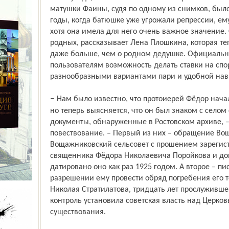
матушки Фаины, судя по одному из снимков, было 
годы, когда батюшке уже угрожали репрессии, ему
хотя она имела для него очень важное значение. 
родных, рассказывает Лена Плошкина, которая теп
даже больше, чем о родном дедушке. Официаль
пользователям возможность делать ставки на сп
разнообразными вариантами пари и удобной нав
– Нам было известно, что протоиерей Фёдор начал служить в нашем селе с 1934 года,
но теперь выясняется, что он был знаком с селом 
документы, обнаруженные в Ростов­ском архиве, 
повествование. – Первый из них – обращение В
Вощажников­ский сельсовет с прошением зарегис
священника Фёдора Николаевича Поройкова и доп
датировано оно как раз 1925 годом. А второе – п
разрешении ему провести обряд погребения его 
Николая Стратилатова, тридцать лет прослужившег
контроль установила совет­ская власть над Церко
существования.