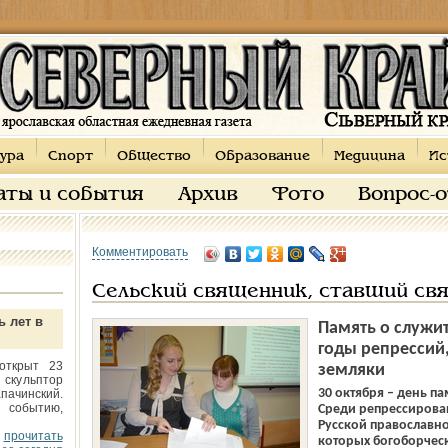
ура
Спорт
Общество
Образование
Медицина
Ис
аты и события
Архив
Фото
Вопрос-
Комментировать
Сельский священник, ставший св
ь лет в
Память о служит
годы репрессий,
открыт 23
земляки
 скульптор
30 октября – день п
пачинский.
 событию,
Среди репрессирова
Русской православн
прочитать
которых богоборческа