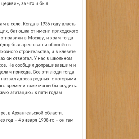
церкви», за что и был
ющих, батюшка от имени приходского
 отправили в Москву, и храм тогда
 Фёдор был арестован и обвинён в
хозного строительства, и в клевете
ах он отвергал. У нас в школьном
росов. Не сообщил допрашивавшим и
делам прихода. Все эти люди тогда
 назвал адреса родных, с которыми
ого времени тоже могли бы осудить.
скую агитацию» к пяти годам
ез год – 4 января 1938-го – он там