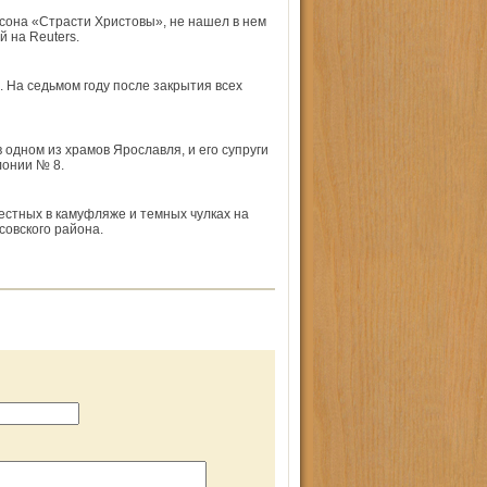
о­на «Страсти Христовы», не нашел в нем
 на Reuters.
 На седьмом году после закрытия всех
одном из храмов Ярославля, и его супруги
лонии № 8.
вестных в камуфляже и темных чулках на
совского района.