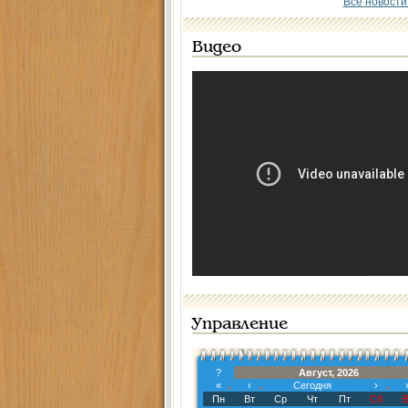
Все новости
Видео
Управление
?
Август, 2026
«
‹
Сегодня
›
Пн
Вт
Ср
Чт
Пт
Сб
В