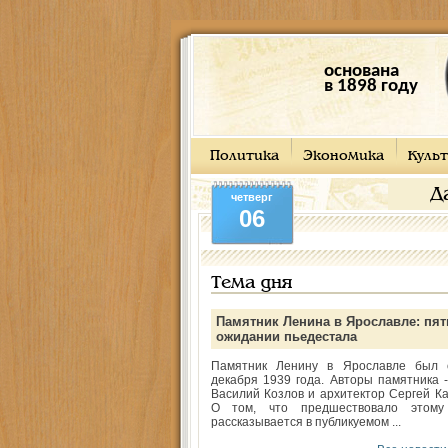
основана
в 1898 году
Политика
Экономика
Культ
Д
четверг
06
Тема дня
Памятник Ленина в Ярославле: пят
ожидании пьедестала
Памятник Ленину в Ярославле был 
декабря 1939 года. Авторы памятника -
Василий Козлов и архитектор Сергей Ка
О том, что предшествовало этому
рассказывается в публикуемом ...