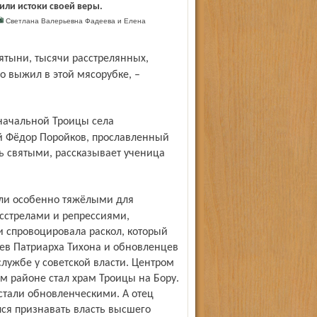
нили истоки своей веры.
Светлана Валерьевна Фадеева и Елена
о выжил в этой мясорубке, –
й Фёдор Поройков, прославленный
ь святыми, рассказывает ученица
сстрелами и репрессиями,
 и спровоцировала раскол, который
ев Патриарха Тихона и обновленцев
лужбе у советской власти. Центром
м районе стал храм Троицы на Бору.
 стали обновленческими. А отец
ся признавать власть высшего