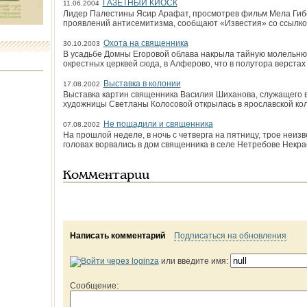
ГАЗЕТНЫЙ КИОСК
11.06.2004
Лидер Палестины Ясир Арафат, просмотрев фильм Мела Гибс
проявлений антисемитиз­ма, сообщают «Известия» со ссылкой
Охота на священника
30.10.2003
В усадьбе Домны Егоровой облава накрыла тайную молельню.
окрестных церквей сюда, в Алферово, что в полутора верстах
Выставка в колонии
17.08.2002
Выставка картин священника Василия Шиханова, служащего в 
художницы Светланы Колосовой открылась в ярославской ко
Не пощадили и священника
07.08.2002
На прошлой неделе, в ночь с четверга на пятницу, трое неиз
головах ворвались в дом священника в селе Нетребове Некра
Комментарии
Написать комментарий
Подписаться на обновления
или введите имя:
Сообщение: