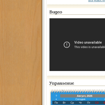
Все новости
Видео
Управление
?
Август, 2026
«
‹
Сегодня
›
Пн
Вт
Ср
Чт
Пт
Сб
В