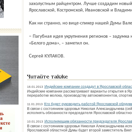
захолустным райцентром. Лучше создадим новый
Ярославской, Костромской, Ивановской и Владими
Как ни странно, но вице-спикер нашей Думы Ва
– Пагубная идея укрупнения регионов – задумка не нашего губернатора, а Кремля и
«Белого дома», – заметил он.
Сергей КУЛАКОВ.
Читайте также
Индийские компании создадут в Ярославской обла
16.01.2013
Индийские компании рассматривают варианты открытия в Яр
переработке молока, производству автокомпонентов, спорти
Кто будет руководить работой Ярославской облдум
11.01.2013
В связи с состоянием здоровья Николая Александрычева (сей
исполнять обязанности председателя Ярославской областн
Исполняющим обязанности председателя Ярославс
10.01.2013
В связи с состоянием здоровья Николая Александрычева ис
Ярославской областной Думы будет второй заместитель Викт