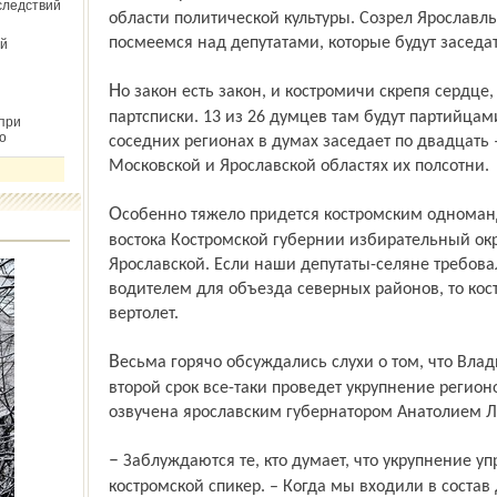
следствий
области политической культуры. Созрел Ярославль 
посмеемся над депутатами, которые будут заседат
й
Но закон есть закон, и костромичи скрепя сердце, как и ярославцы, поддержали
партсписки. 13 из 26 думцев там будут партийцами
при
о
соседних регионах в думах заседает по двадцать –
Московской и Ярославской областях их полсотни.
Особенно тяжело придется костромским одномандатникам. Так, у депутата от северо-
востока Костромской губернии избирательный окр
Ярославской. Если наши депутаты-селяне требов
водителем для объезда северных районов, то кос
вертолет.
Весьма горячо обсуждались слухи о том, что Владимир Путин после переизбрания на
второй срок все-таки проведет укрупнение регионо
озвучена ярославским губернатором Анатолием 
– Заблуждаются те, кто думает, что укрупнение упростит управление, – возразил
костромской спикер. – Когда мы входили в состав