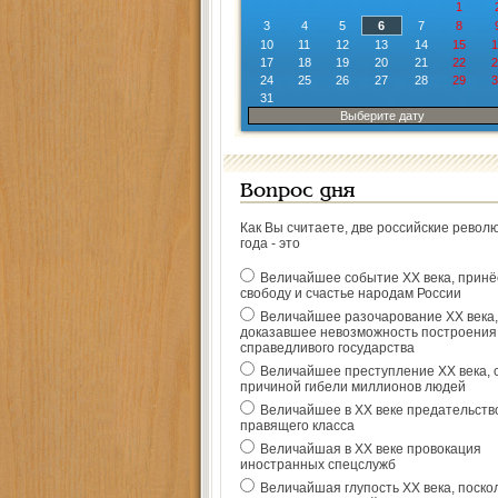
1
3
4
5
6
7
8
10
11
12
13
14
15
1
17
18
19
20
21
22
2
24
25
26
27
28
29
3
31
Выберите дату
Вопрос дня
Как Вы считаете, две российские револ
года - это
Величайшее событие ХХ века, прин
свободу и счастье народам России
Величайшее разочарование ХХ века,
доказавшее невозможность построения
справедливого государства
Величайшее преступление ХХ века, 
причиной гибели миллионов людей
Величайшее в ХХ веке предательств
правящего класса
Величайшая в ХХ веке провокация
иностранных спецслужб
Величайшая глупость ХХ века, поско