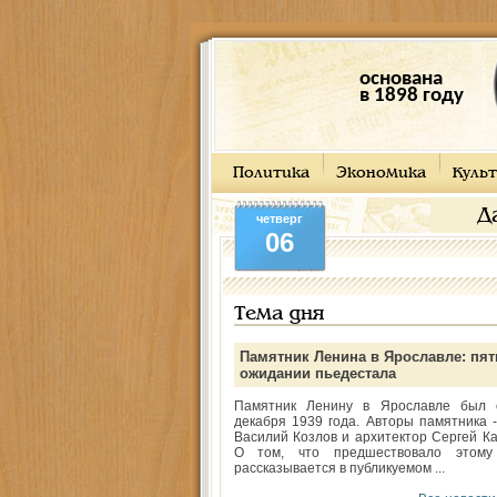
основана
в 1898 году
Политика
Экономика
Культ
Д
четверг
06
Тема дня
Памятник Ленина в Ярославле: пят
ожидании пьедестала
Памятник Ленину в Ярославле был 
декабря 1939 года. Авторы памятника -
Василий Козлов и архитектор Сергей Ка
О том, что предшествовало этому
рассказывается в публикуемом ...