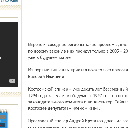
 за сегодня
Впрочем, соседние регионы такие проблемы, видимо, не слишком волнуют. Выборы
по новому закону в них пройдут только в 2005 – 20
уже в будущем марте.
Из первых лиц к нам приехал пока только председатель Костромской областной думы
Валерий Ижицкий.
Костромской спикер – уже десять лет бессменный первый секретарь обкома КПРФ. С
1994 года заседает в облдуме, с 1997-го – на пос
законодательного комитета и вице-спикер. Сейч
Костроме депутатом – членом КПРФ.
Ярославский спикер Андрей Крутиков доложил гостям, что наши думцы к концу
»
с
созыва научились принимать по двадцать законов 