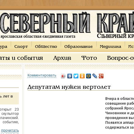
ура
Спорт
Общество
Образование
Медицина
Ис
аты и события
Архив
Фото
Вопрос-
Комментировать
Депутатам нужен вертолет
ь лет в
Вчера в област
совещание раб
собраний Яросл
открыт 23
Чиновники и де
 скульптор
пачинский.
проведения вы
 событию,
Появятся аппар
содержаться за
прочитать