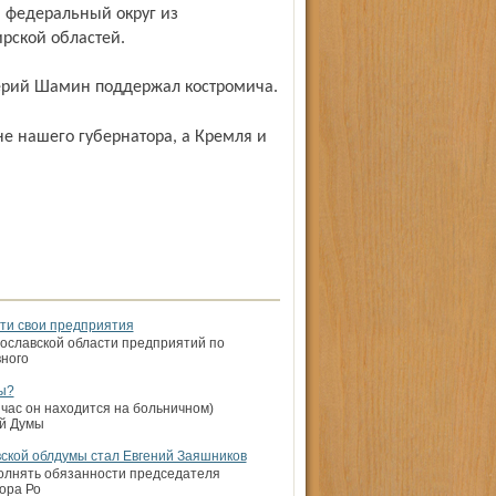
 федеральный округ из
рской областей.
лерий Шамин поддержал костромича.
сти свои предприятия
ославской области предприятий по
вного
ы?
час он находится на больничном)
ой Думы
кой облдумы стал Евгений Заяшников
полнять обязанности председателя
ора Ро