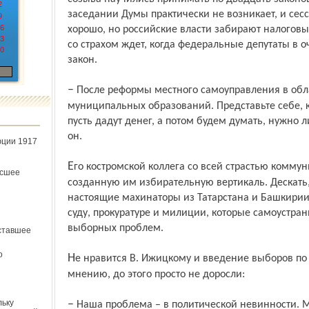
2
заседании Думы практически не возникает, и сесс
9
6
хорошо, но российские власти забирают налоговые
3
со страхом ждет, когда федеральные депутаты в 
0
закон.
– После реформы местного самоуправления в области будет не 19, а 89
муниципальных образований. Представьте себе, 
пусть дадут денег, а потом будем думать, нужно л
он.
юции 1917
Его костромской коллега со всей страстью коммуниста громил Центризбирком и
ёсшее
созданную им избирательную вертикаль. Дескать, 
настоящие махинаторы из Татарстана и Башкирии 
суду, прокуратуре и милиции, которые самоустра
выборных проблем.
ставшее
о
Не нравится В. Ижицкому и введение выборов по партспискам. Костромичи, по его
мнению, до этого просто не доросли:
льку
– Наша проблема – в политической невинности. Мы – аборигены, в смысле дикари, в