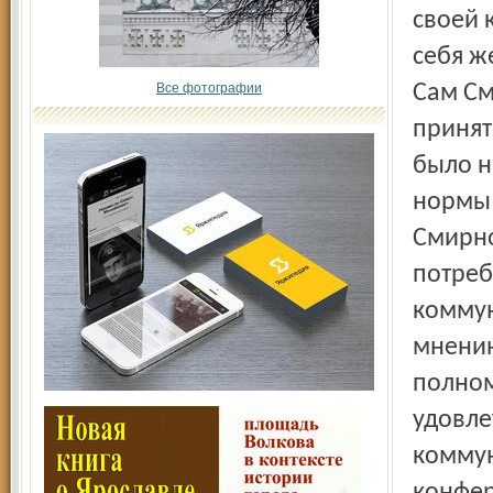
своей 
себя ж
Все фотографии
Сам См
принят
было н
нормы 
Смирно
потреб
коммун
мнению
полном
удовле
коммун