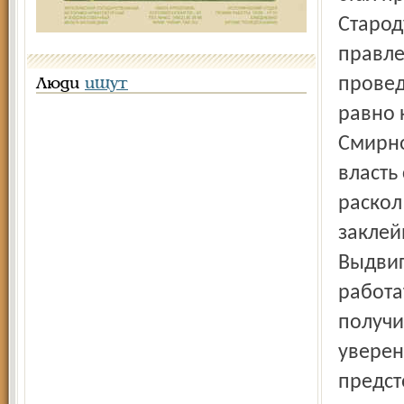
Старод
правле
провед
Люди
ищут
равно 
Смирно
власть
раскол
заклей
Выдвиг
работа
получи
уверен
предст