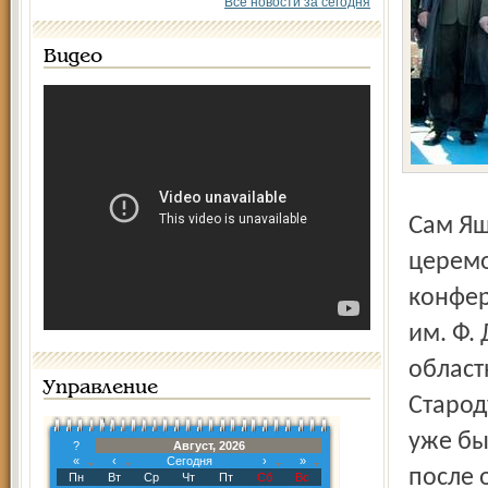
Все новости за сегодня
Видео
Сам Ященко (кстати, член бюро обкома КПРФ) на
церемо
конфер
им. Ф.
област
Управление
Старод
уже бы
?
Август, 2026
«
‹
Сегодня
›
»
после 
Пн
Вт
Ср
Чт
Пт
Сб
Вс