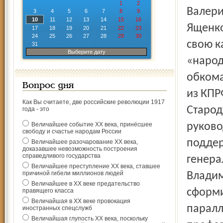
1
2
Валери
3
4
5
6
7
8
9
10
11
12
13
14
15
16
Ященко
17
18
19
20
21
22
23
24
25
26
27
28
29
30
свою к
31
Выберите дату
«народ
обкома
Вопрос дня
из КПР
Как Вы считаете, две российские революции 1917
Старод
года - это
Величайшее событие ХХ века, принёсшее
руково
свободу и счастье народам России
поддер
Величайшее разочарование ХХ века,
доказавшее невозможность построения
справедливого государства
генера
Величайшее преступление ХХ века, ставшее
причиной гибели миллионов людей
Владим
Величайшее в ХХ веке предательство
сформи
правящего класса
Величайшая в ХХ веке провокация
паралл
иностранных спецслужб
Величайшая глупость ХХ века, поскольку