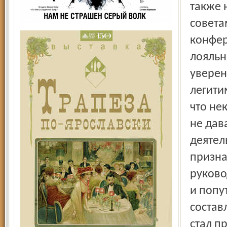
также 
совета
конфер
лояльн
уверен
легити
что не
не дав
деятел
призна
руково
и попу
состав
стал п