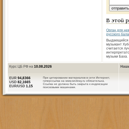
В этой 
Орган для нем
русского бал
Выдающийся 
музыкант Хуб
считается лу
интерпретат
музыки Баха.
Курс ЦБ РФ на
10.08.2026
Наши
EUR
94,8366
При цитировании материалов в сети Интернет,
гиперссылка на www.sevkray.ru обязательна.
USD
82,1665
Ссылка не должна быть закрыта к индексации
EUR/USD
1.15
поисковыми машинами.