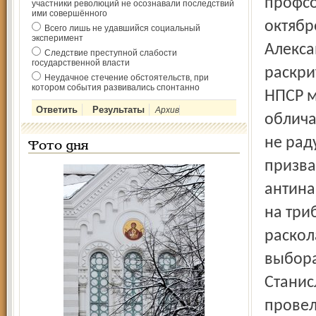
профсо
участники революций не осознавали последствий
ими совершённого
октябр
Всего лишь не удавшийся социальный
эксперимент
Алекса
Следствие преступной слабости
государственной власти
раскри
Неудачное стечение обстоятельств, при
котором события развивались спонтанно
НПСР м
Архив
облича
не рад
Фото дня
призва
антина
на три
раскол
выбора
Станис
провел