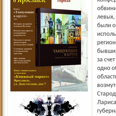
конфер
обвини
левых,
были о
исполь
регион
бывших
за сче
одно о
област
возмут
Старод
Лариса
губерн