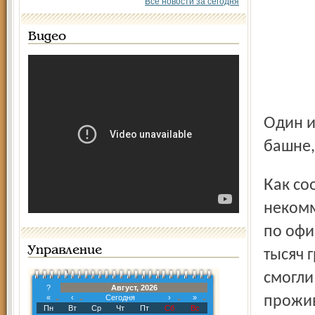
Все новости за сегодня
Видео
Один из них располагался в ярославской Знаменской
башне,
Как сообщили в ярославском региональном
некомм
по офи
Управление
тысяч 
смогли
?
Август, 2026
«
‹
Сегодня
›
»
прожив
Пн
Вт
Ср
Чт
Пт
Сб
Вс