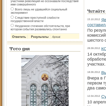
участники революций не осознавали последствий
ими совершённого
Всего лишь не удавшийся социальный
Читайте
эксперимент
Следствие преступной слабости
Яв
15.10.2012
государственной власти
составил
Неудачное стечение обстоятельств, при
котором события развивались спонтанно
По резул
комиссий
Архив
шестого 
КО
28.09.2012
Фото дня
14 октяб
обработк
участках
Вы
18.06.2012
Вчера в 
первом т
два сам
Су
12.04.2012
10 апрел