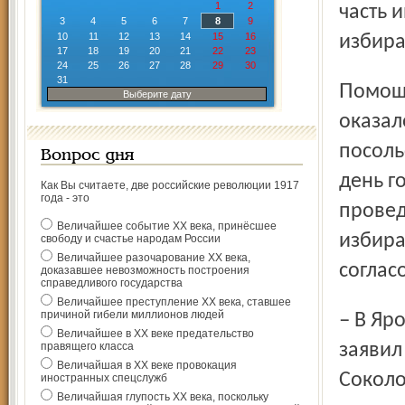
1
2
часть 
3
4
5
6
7
8
9
10
11
12
13
14
15
16
избира
17
18
19
20
21
22
23
24
25
26
27
28
29
30
31
Помощь в организации выборов ярославской диаспоре
Выберите дату
оказал
посоль
Вопрос дня
день г
Как Вы считаете, две российские революции 1917
года - это
провед
Величайшее событие ХХ века, принёсшее
избира
свободу и счастье народам России
Величайшее разочарование ХХ века,
соглас
доказавшее невозможность построения
справедливого государства
Величайшее преступление ХХ века, ставшее
причиной гибели миллионов людей
– В Ярославле никаких нарушений мы не заметили, –
Величайшее в ХХ веке предательство
правящего класса
заявил
Величайшая в ХХ веке провокация
Соколо
иностранных спецслужб
Величайшая глупость ХХ века, поскольку