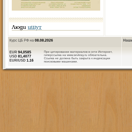
Люди
ищут
Курс ЦБ РФ на
08.08.2026
Наши
EUR
94,0585
При цитировании материалов в сети Интернет,
гиперссылка на www.sevkray.ru обязательна.
USD
81,4077
Ссылка не должна быть закрыта к индексации
EUR/USD
1.16
поисковыми машинами.