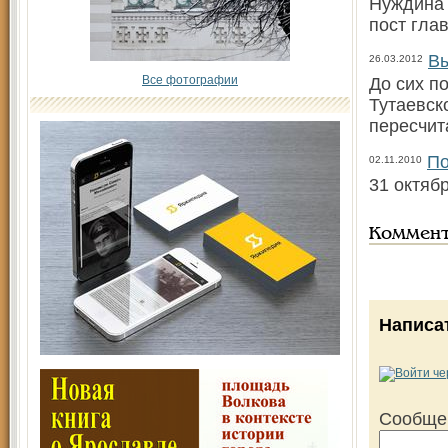
Нуждина 
пост гла
Вы
26.03.2012
Все фотографии
До сих п
Тутаевск
пересчит
По
02.11.2010
31 октяб
Коммен
Написа
Сообще