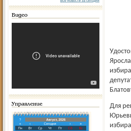
Все новости за сегодня
Видео
Удостоверение зарегистрированного кандидата в мэры
Яросла
избира
депута
Блатов
Управление
Для регистрации в качестве кандидата Вячеславу
Юрьеви
?
Август, 2026
«
‹
Сегодня
›
»
избира
Пн
Вт
Ср
Чт
Пт
Сб
Вс