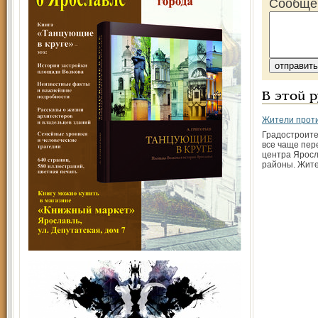
Сообще
В этой 
Жители проти
Градостроит
все чаще пе
центра Яросл
районы. Жит