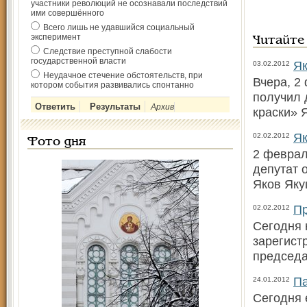
участники революций не осознавали последствий
ими совершённого
Всего лишь не удавшийся социальный
эксперимент
Читайте
Следствие преступной слабости
государственной власти
Як
03.02.2012
Неудачное стечение обстоятельств, при
Вчера, 2
котором события развивались спонтанно
получил 
Архив
краски» 
Як
02.02.2012
Фото дня
2 феврал
депутат 
Яков Яку
Пр
02.02.2012
Сегодня 
зарегист
председа
Па
24.01.2012
Сегодня 