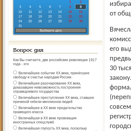
1
2
избира
3
4
5
6
7
8
9
10
11
12
13
14
15
16
от общ
17
18
19
20
21
22
23
24
25
26
27
28
29
30
31
Вячеслав Блатов представил в городскую избирательную
Выберите дату
комисс
его вы
Вопрос дня
предвы
Как Вы считаете, две российские революции 1917
года - это
30 тыс
Величайшее событие ХХ века, принёсшее
закону
свободу и счастье народам России
Величайшее разочарование ХХ века,
формал
доказавшее невозможность построения
справедливого государства
(переп
Величайшее преступление ХХ века, ставшее
причиной гибели миллионов людей
совсем
Величайшее в ХХ веке предательство
правящего класса
регист
Величайшая в ХХ веке провокация
иностранных спецслужб
городс
Величайшая глупость ХХ века, поскольку