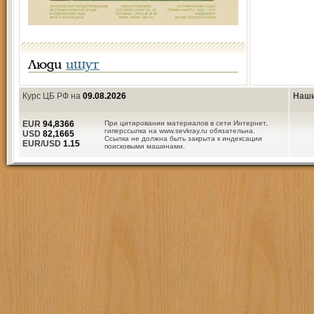
Люди
ищут
Курс ЦБ РФ на
09.08.2026
Наши
EUR
94,8366
При цитировании материалов в сети Интернет,
гиперссылка на www.sevkray.ru обязательна.
USD
82,1665
Ссылка не должна быть закрыта к индексации
EUR/USD
1.15
поисковыми машинами.